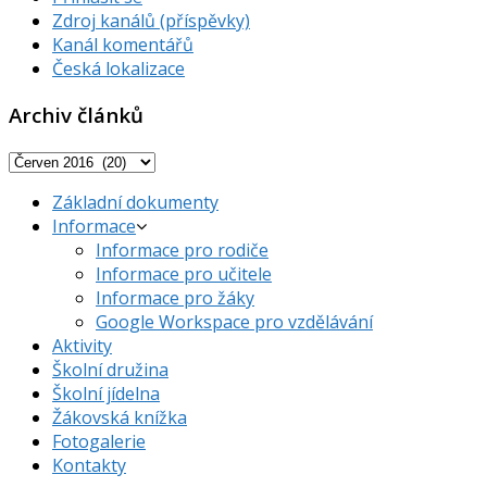
Zdroj kanálů (příspěvky)
Kanál komentářů
Česká lokalizace
Archiv článků
Archiv
článků
Základní dokumenty
Informace
Informace pro rodiče
Informace pro učitele
Informace pro žáky
Google Workspace pro vzdělávání
Aktivity
Školní družina
Školní jídelna
Žákovská knížka
Fotogalerie
Kontakty