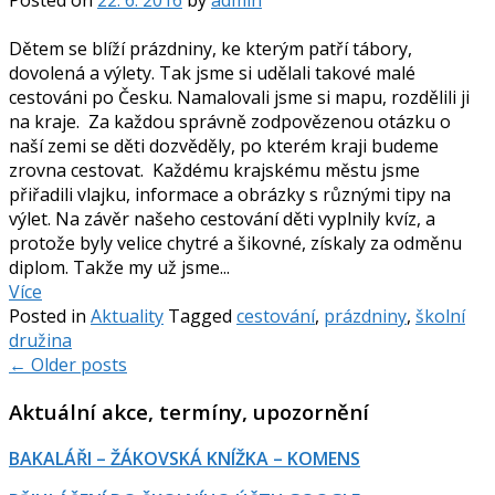
Posted on
22. 6. 2016
by
admin
Dětem se blíží prázdniny, ke kterým patří tábory,
dovolená a výlety. Tak jsme si udělali takové malé
cestováni po Česku. Namalovali jsme si mapu, rozdělili ji
na kraje. Za každou správně zodpovězenou otázku o
naší zemi se děti dozvěděly, po kterém kraji budeme
zrovna cestovat. Každému krajskému městu jsme
přiřadili vlajku, informace a obrázky s různými tipy na
výlet. Na závěr našeho cestování děti vyplnily kvíz, a
protože byly velice chytré a šikovné, získaly za odměnu
diplom. Takže my už jsme...
Více
Posted in
Aktuality
Tagged
cestování
,
prázdniny
,
školní
družina
Posts
←
Older posts
navigation
Aktuální akce, termíny, upozornění
BAKALÁŘI – ŽÁKOVSKÁ KNÍŽKA – KOMENS