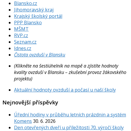
Blansko.cz
Jihomoravský kraj
Krajský školský portál
PPP Blansko
MŠMT
RVP.cz
Seznam.cz
Idnes.cz
Čistota ovzduší v Blansku
(Klikněte na šestiúhelník na mapě a zjistíte hodnoty
kvality ovzduší v Blansku – zkušební provoz žákovského
projektu)
Aktuální hodnoty ovzduší a počasí u naší školy
Nejnovější příspěvky
Úřední hodiny v průběhu letních prázdnin a systém
Komens
30. 6. 2026
Den otevřených dveří u příležitosti 70. výročí školy