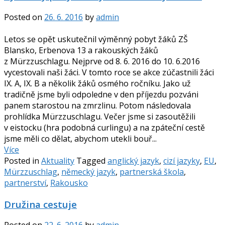
Posted on
26. 6. 2016
by
admin
Letos se opět uskutečnil výměnný pobyt žáků ZŠ
Blansko, Erbenova 13 a rakouských žáků
z Mürzzuschlagu. Nejprve od 8. 6. 2016 do 10. 6.2016
vycestovali naši žáci. V tomto roce se akce zúčastnili žáci
IX. A, IX. B a několik žáků osmého ročníku. Jako už
tradičně jsme byli odpoledne v den příjezdu pozváni
panem starostou na zmrzlinu. Potom následovala
prohlídka Mürzzuschlagu. Večer jsme si zasoutěžili
v eistocku (hra podobná curlingu) a na zpáteční cestě
jsme měli co dělat, abychom utekli bouř...
Více
Posted in
Aktuality
Tagged
anglický jazyk
,
cizí jazyky
,
EU
,
Mürzzuschlag
,
německý jazyk
,
partnerská škola
,
partnerství
,
Rakousko
Družina cestuje