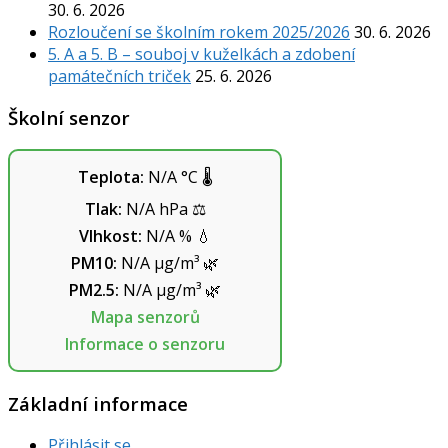
30. 6. 2026
Rozloučení se školním rokem 2025/2026
30. 6. 2026
5. A a 5. B – souboj v kuželkách a zdobení
památečních triček
25. 6. 2026
Školní senzor
Teplota:
N/A
°C
🌡️
Tlak:
N/A
hPa
⚖️
Vlhkost:
N/A
%
💧
PM10:
N/A
µg/m³
🌿
PM2.5:
N/A
µg/m³
🌿
Mapa senzorů
Informace o senzoru
Základní informace
Přihlásit se