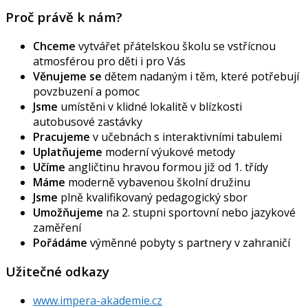
Proč právě k nám?
Chceme
vytvářet přátelskou školu se vstřícnou
atmosférou pro děti i pro Vás
Věnujeme se
dětem nadaným i těm, které potřebují
povzbuzení a pomoc
Jsme
umístěni v klidné lokalitě v blízkosti
autobusové zastávky
Pracujeme
v učebnách s interaktivními tabulemi
Uplatňujeme
moderní výukové metody
Učíme
angličtinu hravou formou již od 1. třídy
Máme
moderně vybavenou školní družinu
Jsme
plně kvalifikovaný pedagogický sbor
Umožňujeme
na 2. stupni sportovní nebo jazykové
zaměření
Pořádáme
výměnné pobyty s partnery v zahraničí
Užitečné odkazy
www.impera-akademie.cz