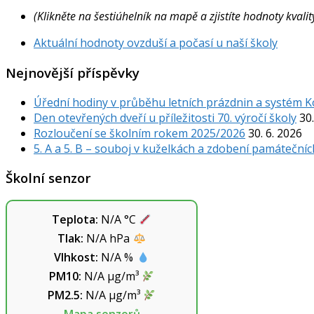
(Klikněte na šestiúhelník na mapě a zjistíte hodnoty kval
Aktuální hodnoty ovzduší a počasí u naší školy
Nejnovější příspěvky
Úřední hodiny v průběhu letních prázdnin a systém 
Den otevřených dveří u příležitosti 70. výročí školy
30.
Rozloučení se školním rokem 2025/2026
30. 6. 2026
5. A a 5. B – souboj v kuželkách a zdobení památečníc
Školní senzor
Teplota:
N/A
°C
Tlak:
N/A
hPa
Vlhkost:
N/A
%
PM10:
N/A
µg/m³
PM2.5:
N/A
µg/m³