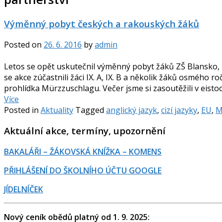
Výměnný pobyt českých a rakouských žáků
Posted on
26. 6. 2016
by
admin
Letos se opět uskutečnil výměnný pobyt žáků ZŠ Blansko, E
se akce zúčastnili žáci IX. A, IX. B a několik žáků osmého
prohlídka Mürzzuschlagu. Večer jsme si zasoutěžili v eistoc
Více
Posted in
Aktuality
Tagged
anglický jazyk
,
cizí jazyky
,
EU
,
M
Aktuální akce, termíny, upozornění
BAKALÁŘI – ŽÁKOVSKÁ KNÍŽKA – KOMENS
PŘIHLÁŠENÍ DO ŠKOLNÍHO ÚČTU GOOGLE
JÍDELNÍČEK
Nový ceník obědů platný od 1. 9. 2025: