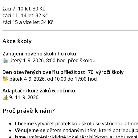
žáci 7–10 let: 30 Kč
žáci 11–14 let: 32 Kč
žáci 15 a více let: 34 Kč
Akce školy
Zahájení nového školního roku
úterý 1. 9. 2026, 8:00 hod. před školou
Den otevřených dveří u příležitosti 70. výročí školy
pátek 4. 9. 2026, od 10:00 do 17:00 hod.
Adaptační kurz žáků 6. ročníku
9.-11. 9. 2026
Proč právě k nám?
Chceme
vytvářet přátelskou školu se vstřícnou atmos
Věnujeme se
dětem nadaným i těm, které potřebují
Jsme
umístěni v klidné lokalitě v blízkosti autobusov