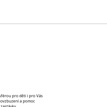
férou pro děti i pro Vás
 povzbuzení a pomoc
é zastávky