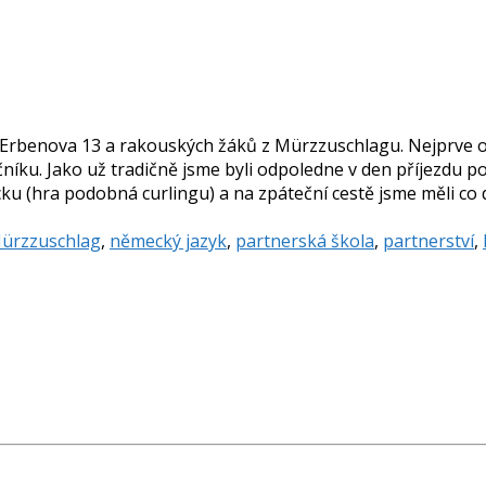
rbenova 13 a rakouských žáků z Mürzzuschlagu. Nejprve od 8.
 ročníku. Jako už tradičně jsme byli odpoledne v den příjezd
ku (hra podobná curlingu) a na zpáteční cestě jsme měli co d
ürzzuschlag
,
německý jazyk
,
partnerská škola
,
partnerství
,