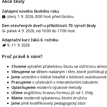
Akce školy
Zahájení nového školního roku
🏫 úterý 1. 9. 2026, 8:00 hod. před školou
Den otevřených dveří u příležitosti 70. výročí školy
🥳 pátek 4. 9. 2026, od 10:00 do 17:00 hod.
Adaptační kurz žáků 6. ročníku
🏕️ 9.-11. 9. 2026
Proč právě k nám?
Chceme
vytvářet přátelskou školu se vstřícnou atmos
Věnujeme se
dětem nadaným i těm, které potřebují
Jsme
umístěni v klidné lokalitě v blízkosti autobusov
Pracujeme
v učebnách s interaktivními tabulemi
Uplatňujeme
moderní výukové metody
Učíme
angličtinu hravou formou již od 1. třídy
Máme
moderně vybavenou školní družinu
Jsme
plně kvalifikovaný pedagogický sbor