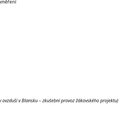
zaměření
ity ovzduší v Blansku – zkušební provoz žákovského projektu)