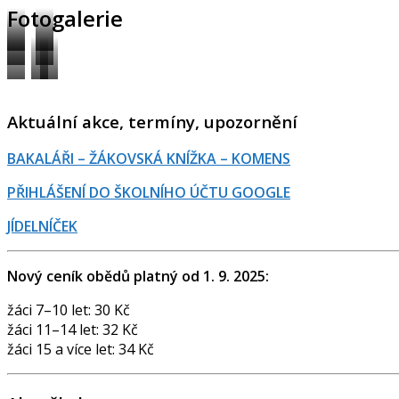
Fotogalerie
Učebny,
Odborné
Školní
Sport
výuka
učebny
Mezinárodní
Školní
družina
spolupráce
akce
Aktuální akce, termíny, upozornění
Prostory
školy
BAKALÁŘI – ŽÁKOVSKÁ KNÍŽKA – KOMENS
PŘIHLÁŠENÍ DO ŠKOLNÍHO ÚČTU GOOGLE
JÍDELNÍČEK
Nový ceník obědů platný od 1. 9. 2025:
žáci 7–10 let: 30 Kč
žáci 11–14 let: 32 Kč
žáci 15 a více let: 34 Kč