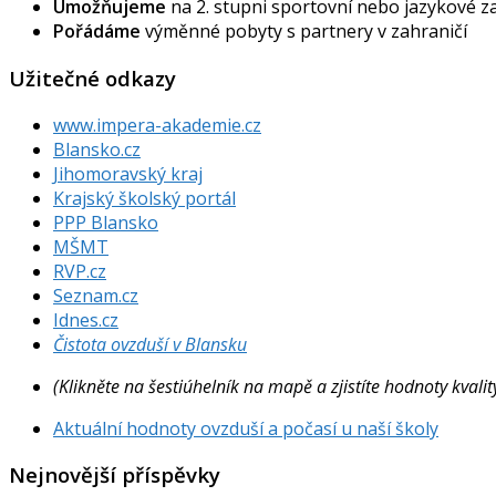
Umožňujeme
na 2. stupni sportovní nebo jazykové 
Pořádáme
výměnné pobyty s partnery v zahraničí
Užitečné odkazy
www.impera-akademie.cz
Blansko.cz
Jihomoravský kraj
Krajský školský portál
PPP Blansko
MŠMT
RVP.cz
Seznam.cz
Idnes.cz
Čistota ovzduší v Blansku
(Klikněte na šestiúhelník na mapě a zjistíte hodnoty kval
Aktuální hodnoty ovzduší a počasí u naší školy
Nejnovější příspěvky