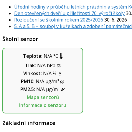
Úřední hodiny v průběhu letních prázdnin a systém 
Den otevřených dveří u příležitosti 70. výročí školy
30.
Rozloučení se školním rokem 2025/2026
30. 6. 2026
5. A a 5. B – souboj v kuželkách a zdobení památečníc
Školní senzor
Teplota:
N/A
°C
🌡️
Tlak:
N/A
hPa
⚖️
Vlhkost:
N/A
%
💧
PM10:
N/A
µg/m³
🌿
PM2.5:
N/A
µg/m³
🌿
Mapa senzorů
Informace o senzoru
Základní informace