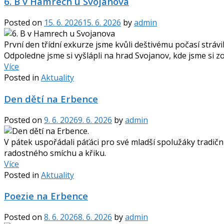
6. B v Hamrech u Svojanova
Posted on
15. 6. 2026
15. 6. 2026
by
admin
První den třídní exkurze jsme kvůli deštivému počasí strávil
Odpoledne jsme si vyšlápli na hrad Svojanov, kde jsme si zopa
Více
Posted in
Aktuality
Den dětí na Erbence
Posted on
9. 6. 2026
9. 6. 2026
by
admin
V pátek uspořádali páťáci pro své mladší spolužáky tradiční
radostného smíchu a křiku.
Více
Posted in
Aktuality
Poezie na Erbence
Posted on
8. 6. 2026
8. 6. 2026
by
admin