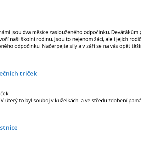
ed námi jsou dva měsíce zaslouženého odpočinku. Deváťákům 
oří naši školní rodinu. Jsou to nejenom žáci, ale i jejich r
ého odpočinku. Načerpejte síly a v září se na vás opět těšíme
ečních triček
ch. V úterý to byl souboj v kuželkách a ve středu zdobení pam
ostnice