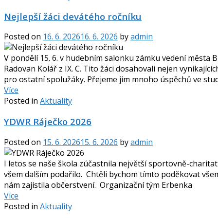
Nejlepší žáci devátého ročníku
Posted on
16. 6. 2026
16. 6. 2026
by
admin
V pondělí 15. 6. v hudebním salonku zámku vedení města Blan
Radovan Kolář z IX. C. Tito žáci dosahovali nejen vynikající
pro ostatní spolužáky. Přejeme jim mnoho úspěchů ve stud
Více
Posted in
Aktuality
YDWR Ráječko 2026
Posted on
15. 6. 2026
15. 6. 2026
by
admin
I letos se naše škola zúčastnila největší sportovně-charita
všem dalším podařilo. Chtěli bychom tímto poděkovat všem
nám zajistila občerstvení. Organizační tým Erbenka
Více
Posted in
Aktuality