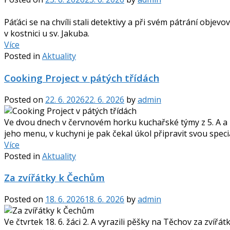
Páťáci se na chvíli stali detektivy a při svém pátrání objevo
v kostnici u sv. Jakuba.
Více
Posted in
Aktuality
Cooking Project v pátých třídách
Posted on
22. 6. 2026
22. 6. 2026
by
admin
Ve dvou dnech v červnovém horku kuchařské týmy z 5. A a z 
jeho menu, v kuchyni je pak čekal úkol připravit svou spec
Více
Posted in
Aktuality
Za zvířátky k Čechům
Posted on
18. 6. 2026
18. 6. 2026
by
admin
Ve čtvrtek 18. 6. žáci 2. A vyrazili pěšky na Těchov za zví