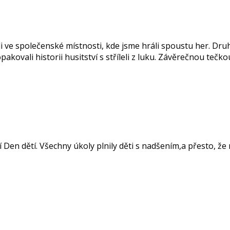
i ve společenské místnosti, kde jsme hráli spoustu her. Druhý 
kovali historii husitství s stříleli z luku. Závěrečnou tečkou
 Den dětí. Všechny úkoly plnily děti s nadšením,a přesto, že 