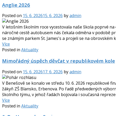
Anglie 2026
Posted on
15. 6. 2026
15. 6. 2026
by
admin
V letošním školním roce vycestovala naše škola poprvé na
náročné cestě autobusem nás čekala odměna v podobě proh
se známým parkem St. James's a projeli se na obrovském ko
Více
Posted in
Aktuality
Mimořádný úspěch děvčat v republikovém kole
Posted on
15. 6. 2026
17. 6. 2026
by
admin
V Benešově se konalo ve středu 10. 6. 2026 republikové finá
žákyň ZŠ Blansko, Erbenova. Po řadě předvedených výborný
školního týmu, v jehož řadách bojovala i současná reprez
Více
Posted in
Aktuality