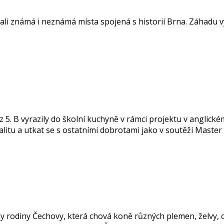
vali známá i neznámá místa spojená s historií Brna. Záhadu vyř
5. B vyrazily do školní kuchyně v rámci projektu v anglické
ialitu a utkat se s ostatními dobrotami jako v soutěži Maste
řátky rodiny Čechovy, která chová koně různých plemen, želvy