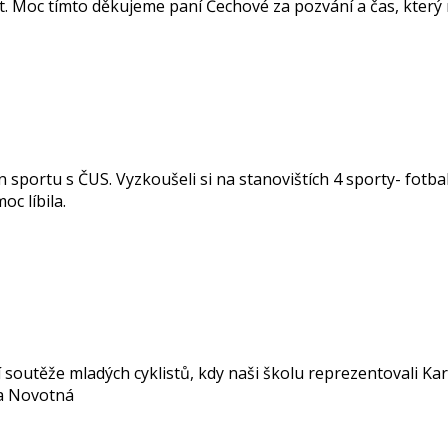
vat. Moc tímto děkujeme paní Čechové za pozvání a čas, kter
den sportu s ČUS. Vyzkoušeli si na stanovištích 4 sporty- fotb
oc líbila.
 soutěže mladých cyklistů, kdy naši školu reprezentovali Kar
va Novotná