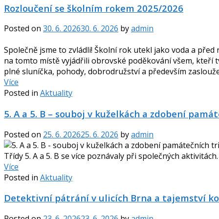
Rozloučení se školním rokem 2025/2026
Posted on
30. 6. 2026
30. 6. 2026
by
admin
Společně jsme to zvládli! Školní rok utekl jako voda a př
na tomto místě vyjádřili obrovské poděkování všem, kteří tv
plné sluníčka, pohody, dobrodružství a především zasloužen
Více
Posted in
Aktuality
5. A a 5. B – souboj v kuželkách a zdobení památ
Posted on
25. 6. 2026
25. 6. 2026
by
admin
Třídy 5. A a 5. B se více poznávaly při společných aktivitá
Více
Posted in
Aktuality
Detektivní pátrání v ulicích Brna a tajemství k
Posted on
23. 6. 2026
23. 6. 2026
by
admin