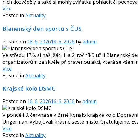
nich dozvěděly a také si mohly zvířátka pohladit či pocho
Více
Posted in
Aktuality
Blanenský den sportu s ČUS
Posted on
18. 6. 2026
18. 6. 2026
by
admin
Ve středu 17.6. si naši žáci 1. a 2. ročníků užili Blanenský 
organizátorům za skvěle připravenou akci, která se všem m
Více
Posted in
Aktuality
Krajské kolo DSMC
Posted on
16. 6. 2026
16. 6. 2026
by
admin
V pondělí 8. června se v Brně konalo krajské kolo Dopravní
Ungerman. Vybojovali krásné šesté místo. Gratulujeme. E
Více
Posted in
Aktuality