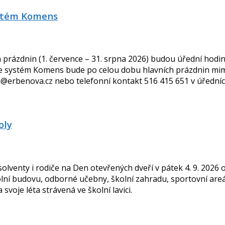
ystém Komens
 prázdnin (1. července – 31. srpna 2026) budou úřední hodiny
e systém Komens bude po celou dobu hlavních prázdnin mim
va@erbenova.cz nebo telefonní kontakt 516 415 651 v úřední
oly
enty i rodiče na Den otevřených dveří v pátek 4. 9. 2026 od 
ní budovu, odborné učebny, školní zahradu, sportovní areál,
svoje léta strávená ve školní lavici.