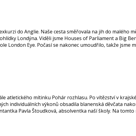
 exkurzi do Anglie. Naše cesta směřovala na jih do malého
lídky Londýna. Viděli jsme Houses of Parliament a Big Ben
le London Eye. Počasí se nakonec umoudřilo, takže jsme měli
le atletického mítinku Pohár rozhlasu. Po vítězství v krajsk
ch individuálních výkonů obsadila blanenská děvčata nakon
entantka Pavla Štoudková, absolventka naší školy. Na tomto