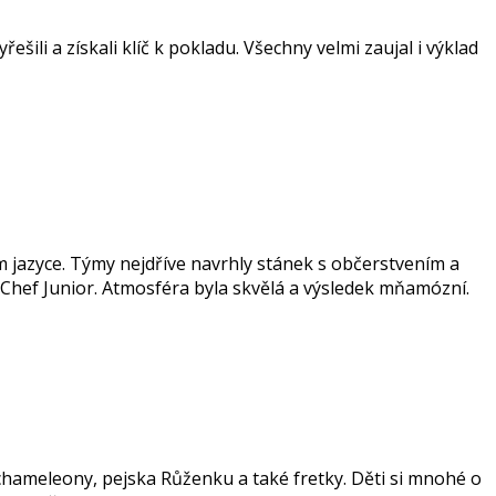
ešili a získali klíč k pokladu. Všechny velmi zaujal i výklad
m jazyce. Týmy nejdříve navrhly stánek s občerstvením a
r Chef Junior. Atmosféra byla skvělá a výsledek mňamózní.
, chameleony, pejska Růženku a také fretky. Děti si mnohé o