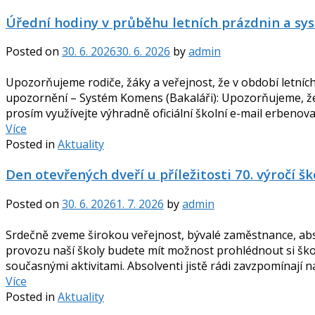
Úřední hodiny v průběhu letních prázdnin a s
Posted on
30. 6. 2026
30. 6. 2026
by
admin
Upozorňujeme rodiče, žáky a veřejnost, že v období letních
upozornění – Systém Komens (Bakaláři): Upozorňujeme, ž
prosím využívejte výhradně oficiální školní e-mail erbeno
Více
Posted in
Aktuality
Den otevřených dveří u příležitosti 70. výročí šk
Posted on
30. 6. 2026
1. 7. 2026
by
admin
Srdečně zveme širokou veřejnost, bývalé zaměstnance, absolv
provozu naší školy budete mít možnost prohlédnout si škol
současnými aktivitami. Absolventi jistě rádi zavzpomínají na 
Více
Posted in
Aktuality