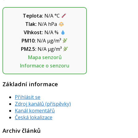
Teplota:
N/A
°C
Tlak:
N/A
hPa
Vlhkost:
N/A
%
PM10:
N/A
µg/m³
PM2.5:
N/A
µg/m³
Mapa senzorů
Informace o senzoru
Základní informace
Přihlásit se
Zdroj kanálů (příspěvky)
Kanál komentářů
Česká lokalizace
Archiv článků