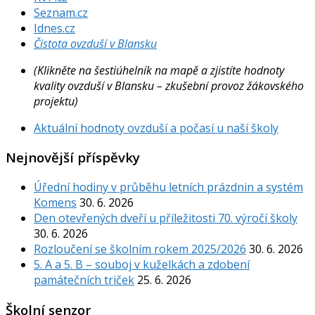
Seznam.cz
Idnes.cz
Čistota ovzduší v Blansku
(Klikněte na šestiúhelník na mapě a zjistíte hodnoty
kvality ovzduší v Blansku – zkušební provoz žákovského
projektu)
Aktuální hodnoty ovzduší a počasí u naší školy
Nejnovější příspěvky
Úřední hodiny v průběhu letních prázdnin a systém
Komens
30. 6. 2026
Den otevřených dveří u příležitosti 70. výročí školy
30. 6. 2026
Rozloučení se školním rokem 2025/2026
30. 6. 2026
5. A a 5. B – souboj v kuželkách a zdobení
památečních triček
25. 6. 2026
Školní senzor