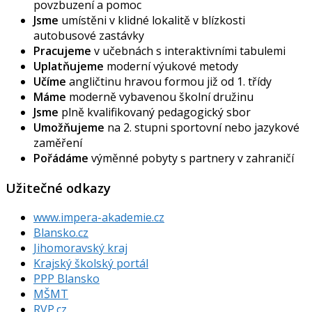
povzbuzení a pomoc
Jsme
umístěni v klidné lokalitě v blízkosti
autobusové zastávky
Pracujeme
v učebnách s interaktivními tabulemi
Uplatňujeme
moderní výukové metody
Učíme
angličtinu hravou formou již od 1. třídy
Máme
moderně vybavenou školní družinu
Jsme
plně kvalifikovaný pedagogický sbor
Umožňujeme
na 2. stupni sportovní nebo jazykové
zaměření
Pořádáme
výměnné pobyty s partnery v zahraničí
Užitečné odkazy
www.impera-akademie.cz
Blansko.cz
Jihomoravský kraj
Krajský školský portál
PPP Blansko
MŠMT
RVP.cz