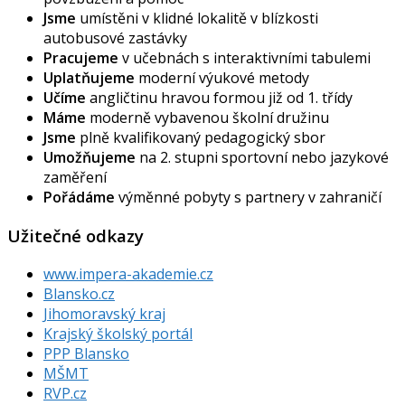
Jsme
umístěni v klidné lokalitě v blízkosti
autobusové zastávky
Pracujeme
v učebnách s interaktivními tabulemi
Uplatňujeme
moderní výukové metody
Učíme
angličtinu hravou formou již od 1. třídy
Máme
moderně vybavenou školní družinu
Jsme
plně kvalifikovaný pedagogický sbor
Umožňujeme
na 2. stupni sportovní nebo jazykové
zaměření
Pořádáme
výměnné pobyty s partnery v zahraničí
Užitečné odkazy
www.impera-akademie.cz
Blansko.cz
Jihomoravský kraj
Krajský školský portál
PPP Blansko
MŠMT
RVP.cz