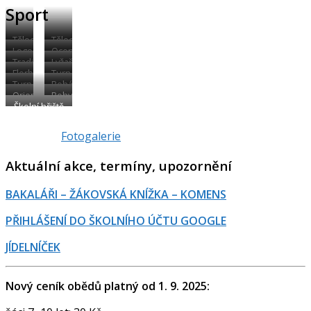
Sport
Tělocvična
Tělocvična
Logo
Ocenění
Tradiční
Lyžařský
školy
za
Florbal
Turnaj
soutěž
výcvikový
v
sportovní
Turnaj
Pohár
ve
ve
kurz
tělocvičně
úspěchy
Orientační
Pohybové
ve
rozhlasu
florbalu
skoku
žáků
Školní hřiště
běh
aktivity
florbalu
–
vysokém
školy
–
chlapci
„Vánoční
dívky
Fotogalerie
laťka“
Aktuální akce, termíny, upozornění
BAKALÁŘI – ŽÁKOVSKÁ KNÍŽKA – KOMENS
PŘIHLÁŠENÍ DO ŠKOLNÍHO ÚČTU GOOGLE
JÍDELNÍČEK
Nový ceník obědů platný od 1. 9. 2025: