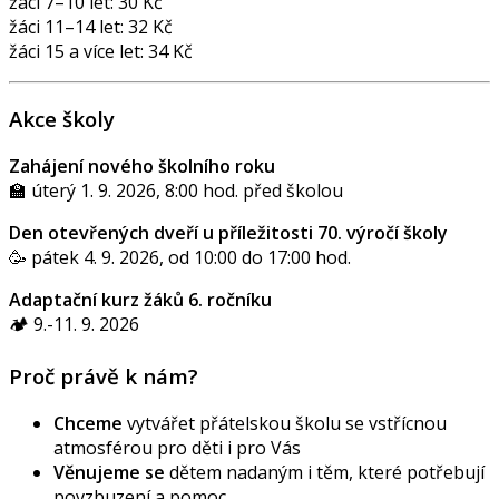
žáci 7–10 let: 30 Kč
žáci 11–14 let: 32 Kč
žáci 15 a více let: 34 Kč
Akce školy
Zahájení nového školního roku
🏫 úterý 1. 9. 2026, 8:00 hod. před školou
Den otevřených dveří u příležitosti 70. výročí školy
🥳 pátek 4. 9. 2026, od 10:00 do 17:00 hod.
Adaptační kurz žáků 6. ročníku
🏕️ 9.-11. 9. 2026
Proč právě k nám?
Chceme
vytvářet přátelskou školu se vstřícnou
atmosférou pro děti i pro Vás
Věnujeme se
dětem nadaným i těm, které potřebují
povzbuzení a pomoc