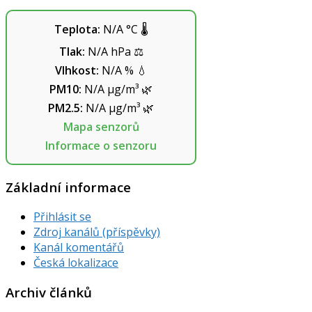
Teplota:
N/A
°C
🌡️
Tlak:
N/A
hPa
⚖️
Vlhkost:
N/A
%
💧
PM10:
N/A
µg/m³
🌿
PM2.5:
N/A
µg/m³
🌿
Mapa senzorů
Informace o senzoru
Základní informace
Přihlásit se
Zdroj kanálů (příspěvky)
Kanál komentářů
Česká lokalizace
Archiv článků