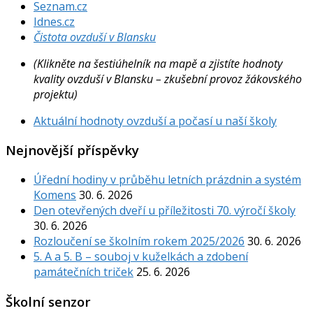
Seznam.cz
Idnes.cz
Čistota ovzduší v Blansku
(Klikněte na šestiúhelník na mapě a zjistíte hodnoty
kvality ovzduší v Blansku – zkušební provoz žákovského
projektu)
Aktuální hodnoty ovzduší a počasí u naší školy
Nejnovější příspěvky
Úřední hodiny v průběhu letních prázdnin a systém
Komens
30. 6. 2026
Den otevřených dveří u příležitosti 70. výročí školy
30. 6. 2026
Rozloučení se školním rokem 2025/2026
30. 6. 2026
5. A a 5. B – souboj v kuželkách a zdobení
památečních triček
25. 6. 2026
Školní senzor