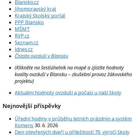
Blansko.cz
Jihomoravský kraj
Krajský školský portál
PPP Blansko
MŠMT
RVP.cz
Seznam.cz
Idnes.cz
Čistota ovzduší v Blansku
(Klikněte na šestiúhelník na mapě a zjistíte hodnoty
kvality ovzduší v Blansku – zkušební provoz žákovského
projektu)
Aktuální hodnoty ovzduší a počasí u naší školy
Nejnovější příspěvky
Úřední hodiny v průběhu letních prázdnin a systém
Komens
30. 6. 2026
Den otevřených dveří u příležitosti 70. výročí školy