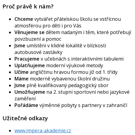
Proč právě k nám?
Chceme
vytvářet přátelskou školu se vstřícnou
atmosférou pro děti i pro Vás
Věnujeme se
dětem nadaným i těm, které potřebují
povzbuzení a pomoc
Jsme
umístěni v klidné lokalitě v blízkosti
autobusové zastávky
Pracujeme
v učebnách s interaktivními tabulemi
Uplatňujeme
moderní výukové metody
Učíme
angličtinu hravou formou již od 1. třídy
Máme
moderně vybavenou školní družinu
Jsme
plně kvalifikovaný pedagogický sbor
Umožňujeme
na 2. stupni sportovní nebo jazykové
zaměření
Pořádáme
výměnné pobyty s partnery v zahraničí
Užitečné odkazy
www.impera-akademie.cz