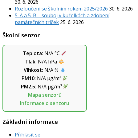
30. 6. 2026
Rozloučení se školním rokem 2025/2026
30. 6. 2026
5. A a 5. B – souboj v kuželkách a zdobení
památečních triček
25. 6. 2026
Školní senzor
Teplota:
N/A
°C
Tlak:
N/A
hPa
Vlhkost:
N/A
%
PM10:
N/A
µg/m³
PM2.5:
N/A
µg/m³
Mapa senzorů
Informace o senzoru
Základní informace
Přihlásit se