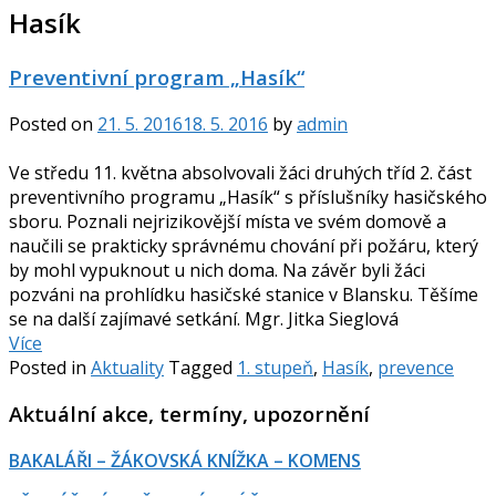
Hasík
Preventivní program „Hasík“
Posted on
21. 5. 2016
18. 5. 2016
by
admin
Ve středu 11. května absolvovali žáci druhých tříd 2. část
preventivního programu „Hasík“ s příslušníky hasičského
sboru. Poznali nejrizikovější místa ve svém domově a
naučili se prakticky správnému chování při požáru, který
by mohl vypuknout u nich doma. Na závěr byli žáci
pozváni na prohlídku hasičské stanice v Blansku. Těšíme
se na další zajímavé setkání. Mgr. Jitka Sieglová
Více
Posted in
Aktuality
Tagged
1. stupeň
,
Hasík
,
prevence
Aktuální akce, termíny, upozornění
BAKALÁŘI – ŽÁKOVSKÁ KNÍŽKA – KOMENS