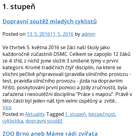
1. stupeň
Dopravní soutěž mladých cyklistů
Posted on
13. 5. 2016
11. 5. 2016
by
admin
Ve čtvrtek 5. května 2016 se žáci naší školy jako
každoročně zúčastnili DSMC. Celkem se zapojilo 12 žáků
ze 4. tříd, z nichž jsme složili 3 smíšené týmy v první
kategorii. Kromě tradičních čtyř disciplín, na které se
všichni pečlivě připravovali (pravidla silničního provozu -
test, pravidla silničního provozu - jízda na dopravním
hřišti, poskytování první pomoci a jízdy zručnosti), byla
zařazena i nesoutěžní disciplína "Práce s mapou". Právě v
této části byl jeden náš tým velmi úspěšný a zvítě...
Více
Posted in
Aktuality
Tagged
1. stupeň
,
bezpečnost
,
cyklistika
,
dopravní soutěž
ZOO Brno aneb Máme rádi zvířata