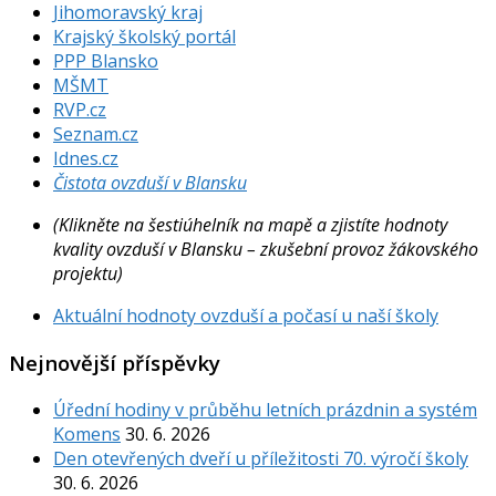
Jihomoravský kraj
Krajský školský portál
PPP Blansko
MŠMT
RVP.cz
Seznam.cz
Idnes.cz
Čistota ovzduší v Blansku
(Klikněte na šestiúhelník na mapě a zjistíte hodnoty
kvality ovzduší v Blansku – zkušební provoz žákovského
projektu)
Aktuální hodnoty ovzduší a počasí u naší školy
Nejnovější příspěvky
Úřední hodiny v průběhu letních prázdnin a systém
Komens
30. 6. 2026
Den otevřených dveří u příležitosti 70. výročí školy
30. 6. 2026