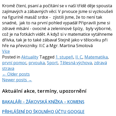
Kromě čtení, psaní a počítání se v naší třídě děje spousta
zajímavých a zábavných věcí. V prvouce jsme si vyzkoušeli
na figuríně masáž srdce - zjistili jsme, že to není tak
snadné, jak to na první pohled vypadá! Připravili jsme si
zdravé mlsání - ovocné a zeleninové špízy, byly výborné,
což je na fotkách vidět. A když si v matematice vytáhneme
dřívka, tak je to také zábava! Stejně jako v tělocviku při
hře na převozníky. II.C a Mgr. Martina Smolová
Více
Posted in
Aktuality
Tagged
1. stupeň
,
II. C
,
Matematika
,
první pomoc
,
prvouka
,
Sport
,
Tělesná výchova
,
zdravá
strava
Posts
←
Older posts
Newer posts
→
navigation
Aktuální akce, termíny, upozornění
BAKALÁŘI – ŽÁKOVSKÁ KNÍŽKA – KOMENS
PŘIHLÁŠENÍ DO ŠKOLNÍHO ÚČTU GOOGLE