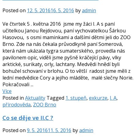
Posted on
12. 5. 2016
16. 5. 2016
by
admin
Ve čtvrtek 5 . května 2016 jsme my žáci I. A s paní
učitelkou Janou Rejdovou, paní vychovatelkou Šárkou
Hasovou, s osmi maminkami a dalšími dětmi jeli do ZOO
Brno. Zde na nás čekala průvodkyně paní Somerová,
která nám ukázala tygra sumaterského, provedla nás
pavilonem opic, viděli jsme pyšně kráčející pávy, vlky
arktické, surikaty, orly, lachtany. Medvědi hnědí byli
bohužel schovaní v brlohu. O to větší radost jsme měli z
lední medvědice Cory a jejího mláděte, malé slečny Norie.
Pokračovali ...
Více
Posted in
Aktuality
Tagged
1. stupeň
,
exkurze
,
I. A
,
přírodověda
,
ZOO Brno
Co se děje ve II.C ?
Posted on
9. 5. 2016
11. 5. 2016
by
admin