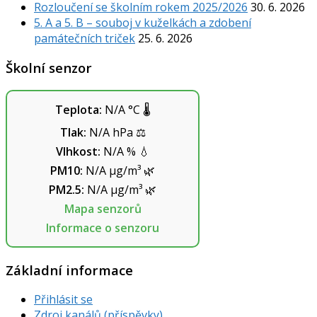
Rozloučení se školním rokem 2025/2026
30. 6. 2026
5. A a 5. B – souboj v kuželkách a zdobení
památečních triček
25. 6. 2026
Školní senzor
Teplota:
N/A
°C
🌡️
Tlak:
N/A
hPa
⚖️
Vlhkost:
N/A
%
💧
PM10:
N/A
µg/m³
🌿
PM2.5:
N/A
µg/m³
🌿
Mapa senzorů
Informace o senzoru
Základní informace
Přihlásit se
Zdroj kanálů (příspěvky)