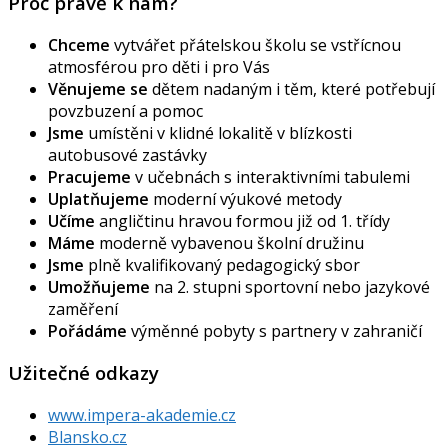
Proč právě k nám?
Chceme
vytvářet přátelskou školu se vstřícnou
atmosférou pro děti i pro Vás
Věnujeme se
dětem nadaným i těm, které potřebují
povzbuzení a pomoc
Jsme
umístěni v klidné lokalitě v blízkosti
autobusové zastávky
Pracujeme
v učebnách s interaktivními tabulemi
Uplatňujeme
moderní výukové metody
Učíme
angličtinu hravou formou již od 1. třídy
Máme
moderně vybavenou školní družinu
Jsme
plně kvalifikovaný pedagogický sbor
Umožňujeme
na 2. stupni sportovní nebo jazykové
zaměření
Pořádáme
výměnné pobyty s partnery v zahraničí
Užitečné odkazy
www.impera-akademie.cz
Blansko.cz