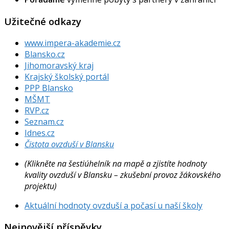
Užitečné odkazy
www.impera-akademie.cz
Blansko.cz
Jihomoravský kraj
Krajský školský portál
PPP Blansko
MŠMT
RVP.cz
Seznam.cz
Idnes.cz
Čistota ovzduší v Blansku
(Klikněte na šestiúhelník na mapě a zjistíte hodnoty
kvality ovzduší v Blansku – zkušební provoz žákovského
projektu)
Aktuální hodnoty ovzduší a počasí u naší školy
Nejnovější příspěvky