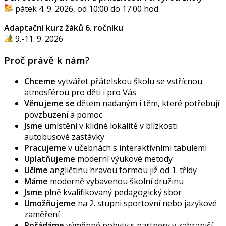
pátek 4. 9. 2026, od 10:00 do 17:00 hod.
Adaptační kurz žáků 6. ročníku
9.-11. 9. 2026
Proč právě k nám?
Chceme
vytvářet přátelskou školu se vstřícnou
atmosférou pro děti i pro Vás
Věnujeme se
dětem nadaným i těm, které potřebují
povzbuzení a pomoc
Jsme
umístěni v klidné lokalitě v blízkosti
autobusové zastávky
Pracujeme
v učebnách s interaktivními tabulemi
Uplatňujeme
moderní výukové metody
Učíme
angličtinu hravou formou již od 1. třídy
Máme
moderně vybavenou školní družinu
Jsme
plně kvalifikovaný pedagogický sbor
Umožňujeme
na 2. stupni sportovní nebo jazykové
zaměření
Pořádáme
výměnné pobyty s partnery v zahraničí