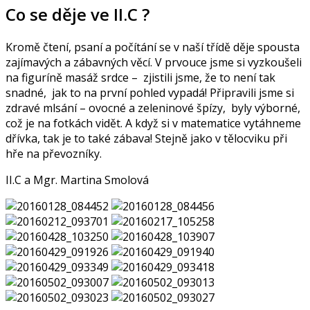
Co se děje ve II.C ?
Kromě čtení, psaní a počítání se v naší třídě děje spousta
zajímavých a zábavných věcí. V prvouce jsme si vyzkoušeli
na figuríně masáž srdce – zjistili jsme, že to není tak
snadné, jak to na první pohled vypadá! Připravili jsme si
zdravé mlsání – ovocné a zeleninové špízy, byly výborné,
což je na fotkách vidět. A když si v matematice vytáhneme
dřívka, tak je to také zábava! Stejně jako v tělocviku při
hře na převozníky.
II.C a Mgr. Martina Smolová