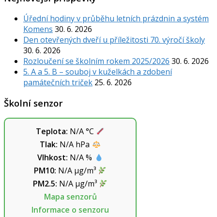
Úřední hodiny v průběhu letních prázdnin a systém
Komens
30. 6. 2026
Den otevřených dveří u příležitosti 70. výročí školy
30. 6. 2026
Rozloučení se školním rokem 2025/2026
30. 6. 2026
5. A a 5. B – souboj v kuželkách a zdobení
památečních triček
25. 6. 2026
Školní senzor
Teplota:
N/A
°C
Tlak:
N/A
hPa
Vlhkost:
N/A
%
PM10:
N/A
µg/m³
PM2.5:
N/A
µg/m³
Mapa senzorů
Informace o senzoru