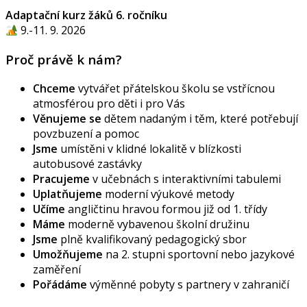
Adaptační kurz žáků 6. ročníku
9.-11. 9. 2026
Proč právě k nám?
Chceme
vytvářet přátelskou školu se vstřícnou
atmosférou pro děti i pro Vás
Věnujeme se
dětem nadaným i těm, které potřebují
povzbuzení a pomoc
Jsme
umístěni v klidné lokalitě v blízkosti
autobusové zastávky
Pracujeme
v učebnách s interaktivními tabulemi
Uplatňujeme
moderní výukové metody
Učíme
angličtinu hravou formou již od 1. třídy
Máme
moderně vybavenou školní družinu
Jsme
plně kvalifikovaný pedagogický sbor
Umožňujeme
na 2. stupni sportovní nebo jazykové
zaměření
Pořádáme
výměnné pobyty s partnery v zahraničí