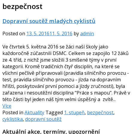
bezpečnost
Dopravní soutěž mladých cyklistů
Posted on
13. 5. 2016
11. 5. 2016
by
admin
Ve čtvrtek 5. května 2016 se žáci naší školy jako
každoročně zúčastnili DSMC. Celkem se zapojilo 12 žáků
ze 4. tříd, z nichž jsme složili 3 smíšené týmy v první
kategorii. Kromě tradičních čtyř disciplín, na které se
všichni pečlivě připravovali (pravidla silničního provozu -
test, pravidla silničního provozu - jízda na dopravním
hřišti, poskytování první pomoci a jízdy zručnosti), byla
zařazena i nesoutěžní disciplína "Práce s mapou". Právě v
této části byl jeden náš tým velmi úspěšný a zvítě...
Více
Posted in
Aktuality
Tagged
1. stupeň
,
bezpečnost
,
cyklistika
,
dopravní soutěž
Aktuální akce, termíny, upozornění