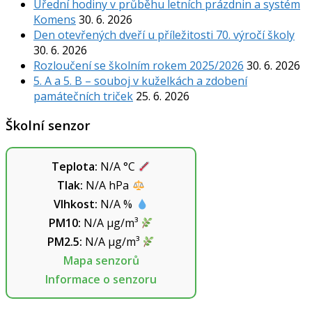
Úřední hodiny v průběhu letních prázdnin a systém
Komens
30. 6. 2026
Den otevřených dveří u příležitosti 70. výročí školy
30. 6. 2026
Rozloučení se školním rokem 2025/2026
30. 6. 2026
5. A a 5. B – souboj v kuželkách a zdobení
památečních triček
25. 6. 2026
Školní senzor
Teplota:
N/A
°C
Tlak:
N/A
hPa
Vlhkost:
N/A
%
PM10:
N/A
µg/m³
PM2.5:
N/A
µg/m³
Mapa senzorů
Informace o senzoru