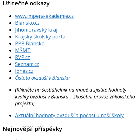
Užitečné odkazy
www.impera-akademie.cz
Blansko.cz
Jihomoravský kraj
Krajský školský portál
PPP Blansko
MŠMT
RVP.cz
Seznam.cz
Idnes.cz
Čistota ovzduší v Blansku
(Klikněte na šestiúhelník na mapě a zjistíte hodnoty
kvality ovzduší v Blansku – zkušební provoz žákovského
projektu)
Aktuální hodnoty ovzduší a počasí u naší školy
Nejnovější příspěvky