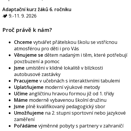
Adaptační kurz žáků 6. ročníku
🏕️ 9.-11. 9. 2026
Proč právě k nám?
Chceme
vytvářet přátelskou školu se vstřícnou
atmosférou pro děti i pro Vás
Věnujeme se
dětem nadaným i těm, které potřebují
povzbuzení a pomoc
Jsme
umístěni v klidné lokalitě v blízkosti
autobusové zastávky
Pracujeme
v učebnách s interaktivními tabulemi
Uplatňujeme
moderní výukové metody
Učíme
angličtinu hravou formou již od 1. třídy
Máme
moderně vybavenou školní družinu
Jsme
plně kvalifikovaný pedagogický sbor
Umožňujeme
na 2. stupni sportovní nebo jazykové
zaměření
Pořádáme
výměnné pobyty s partnery v zahraničí