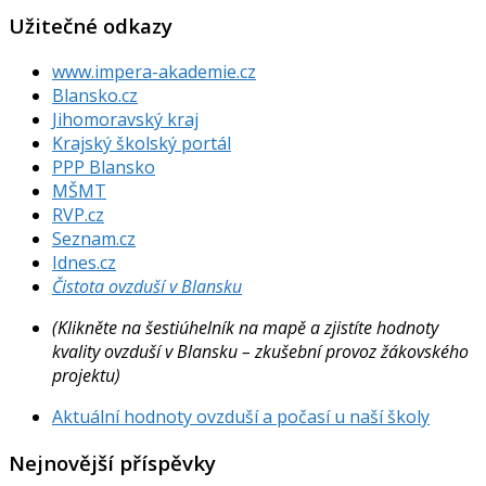
Užitečné odkazy
www.impera-akademie.cz
Blansko.cz
Jihomoravský kraj
Krajský školský portál
PPP Blansko
MŠMT
RVP.cz
Seznam.cz
Idnes.cz
Čistota ovzduší v Blansku
(Klikněte na šestiúhelník na mapě a zjistíte hodnoty
kvality ovzduší v Blansku – zkušební provoz žákovského
projektu)
Aktuální hodnoty ovzduší a počasí u naší školy
Nejnovější příspěvky