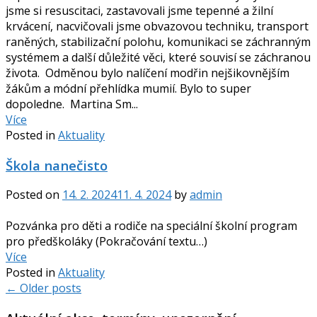
jsme si resuscitaci, zastavovali jsme tepenné a žilní
krvácení, nacvičovali jsme obvazovou techniku, transport
raněných, stabilizační polohu, komunikaci se záchranným
systémem a další důležité věci, které souvisí se záchranou
života. Odměnou bylo nalíčení modřin nejšikovnějším
žákům a módní přehlídka mumií. Bylo to super
dopoledne. Martina Sm...
Více
Posted in
Aktuality
Škola nanečisto
Posted on
14. 2. 2024
11. 4. 2024
by
admin
Pozvánka pro děti a rodiče na speciální školní program
pro předškoláky (Pokračování textu…)
Více
Posted in
Aktuality
Posts
←
Older posts
navigation