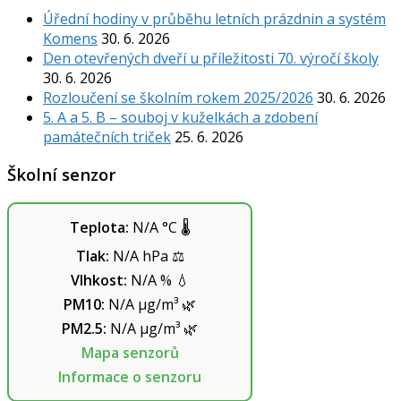
Úřední hodiny v průběhu letních prázdnin a systém
Komens
30. 6. 2026
Den otevřených dveří u příležitosti 70. výročí školy
30. 6. 2026
Rozloučení se školním rokem 2025/2026
30. 6. 2026
5. A a 5. B – souboj v kuželkách a zdobení
památečních triček
25. 6. 2026
Školní senzor
Teplota:
N/A
°C
🌡️
Tlak:
N/A
hPa
⚖️
Vlhkost:
N/A
%
💧
PM10:
N/A
µg/m³
🌿
PM2.5:
N/A
µg/m³
🌿
Mapa senzorů
Informace o senzoru