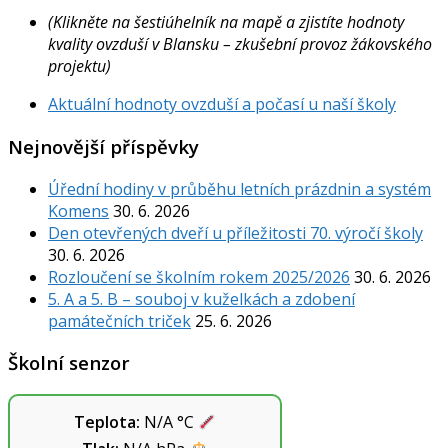
(Klikněte na šestiúhelník na mapě a zjistíte hodnoty
kvality ovzduší v Blansku – zkušební provoz žákovského
projektu)
Aktuální hodnoty ovzduší a počasí u naší školy
Nejnovější příspěvky
Úřední hodiny v průběhu letních prázdnin a systém
Komens
30. 6. 2026
Den otevřených dveří u příležitosti 70. výročí školy
30. 6. 2026
Rozloučení se školním rokem 2025/2026
30. 6. 2026
5. A a 5. B – souboj v kuželkách a zdobení
památečních triček
25. 6. 2026
Školní senzor
Teplota:
N/A
°C