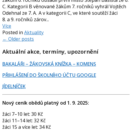
žákům 6. ročníků obsadil první místo Štěpán Basista ze 6.
C. Kategorii B věnované žákům 7. ročníků vyhrál Vojtěch
Odehnal ze 7. A. A v kategorii C, ve které soutěží žáci
8. a 9. ročníků zárov...
Více
Posted in
Aktuality
Posts
←
Older posts
navigation
Aktuální akce, termíny, upozornění
BAKALÁŘI – ŽÁKOVSKÁ KNÍŽKA – KOMENS
PŘIHLÁŠENÍ DO ŠKOLNÍHO ÚČTU GOOGLE
JÍDELNÍČEK
Nový ceník obědů platný od 1. 9. 2025:
žáci 7–10 let: 30 Kč
žáci 11–14 let: 32 Kč
žáci 15 a více let: 34 Kč