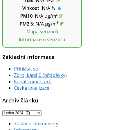
Tlak:
N/A
hPa
Vlhkost:
N/A
%
PM10:
N/A
µg/m³
PM2.5:
N/A
µg/m³
Mapa senzorů
Informace o senzoru
Základní informace
Přihlásit se
Zdroj kanálů (příspěvky)
Kanál komentářů
Česká lokalizace
Archiv článků
Archiv
článků
Základní dokumenty
Informace