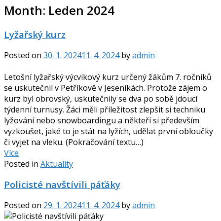
Month:
Leden 2024
Lyžařský kurz
Posted on
30. 1. 2024
11. 4. 2024
by
admin
Letošní lyžařský výcvikový kurz určený žákům 7. ročníků
se uskutečnil v Petříkově v Jeseníkách. Protože zájem o
kurz byl obrovský, uskutečnily se dva po sobě jdoucí
týdenní turnusy. Žáci měli příležitost zlepšit si techniku
lyžování nebo snowboardingu a někteří si především
vyzkoušet, jaké to je stát na lyžích, udělat první obloučky
či vyjet na vleku. (Pokračování textu…)
Více
Posted in
Aktuality
Policisté navštívili páťáky
Posted on
29. 1. 2024
11. 4. 2024
by
admin