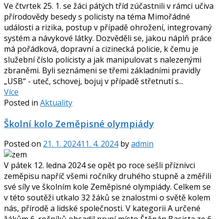
Ve čtvrtek 25. 1. se žáci pátých tříd zúčastnili v rámci učiva
přírodovědy besedy s policisty na téma Mimořádné
události a rizika, postup v případě ohrožení, integrovaný
systém a návykové látky. Dozvěděli se, jakou náplň práce
má pořádková, dopravní a cizinecká policie, k čemu je
služební číslo policisty a jak manipulovat s nalezenými
zbraněmi. Byli seznámeni se třemi základními pravidly
„USB“ - uteč, schovej, bojuj v případě střetnutí s...
Více
Posted in
Aktuality
Školní kolo Zeměpisné olympiády
Posted on
21. 1. 2024
11. 4. 2024
by
admin
V pátek 12. ledna 2024 se opět po roce sešli příznivci
zeměpisu napříč všemi ročníky druhého stupně a změřili
své síly ve školním kole Zeměpisné olympiády. Celkem se
v této soutěži utkalo 32 žáků se znalostmi o světě kolem
nás, přírodě a lidské společnosti. V kategorii A určené