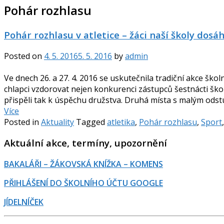
Pohár rozhlasu
Pohár rozhlasu v atletice – žáci naší školy dosá
Posted on
4. 5. 2016
5. 5. 2016
by
admin
Ve dnech 26. a 27. 4. 2016 se uskutečnila tradiční akce ško
chlapci vzdorovat nejen konkurenci zástupců šestnácti škol,
přispěli tak k úspěchu družstva. Druhá místa s malým odstup
Více
Posted in
Aktuality
Tagged
atletika
,
Pohár rozhlasu
,
Sport
Aktuální akce, termíny, upozornění
BAKALÁŘI – ŽÁKOVSKÁ KNÍŽKA – KOMENS
PŘIHLÁŠENÍ DO ŠKOLNÍHO ÚČTU GOOGLE
JÍDELNÍČEK