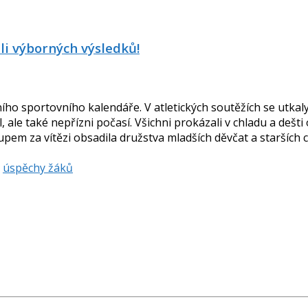
hli výborných výsledků!
lního sportovního kalendáře. V atletických soutěžích se utka
 ale také nepřízni počasí. Všichni prokázali v chladu a dešti
em za vítězi obsadila družstva mladších děvčat a starších chl
,
úspěchy žáků