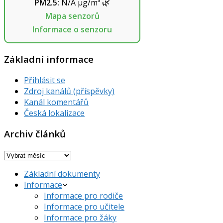
PM2.5:
N/A
µg/m³
🌿
Mapa senzorů
Informace o senzoru
Základní informace
Přihlásit se
Zdroj kanálů (příspěvky)
Kanál komentářů
Česká lokalizace
Archiv článků
Archiv
článků
Základní dokumenty
Informace
Informace pro rodiče
Informace pro učitele
Informace pro žáky