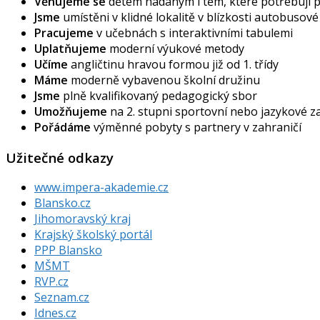
Věnujeme se
dětem nadaným i těm, které potřebují
Jsme
umístěni v klidné lokalitě v blízkosti autobusov
Pracujeme
v učebnách s interaktivními tabulemi
Uplatňujeme
moderní výukové metody
Učíme
angličtinu hravou formou již od 1. třídy
Máme
moderně vybavenou školní družinu
Jsme
plně kvalifikovaný pedagogický sbor
Umožňujeme
na 2. stupni sportovní nebo jazykové 
Pořádáme
výměnné pobyty s partnery v zahraničí
Užitečné odkazy
www.impera-akademie.cz
Blansko.cz
Jihomoravský kraj
Krajský školský portál
PPP Blansko
MŠMT
RVP.cz
Seznam.cz
Idnes.cz