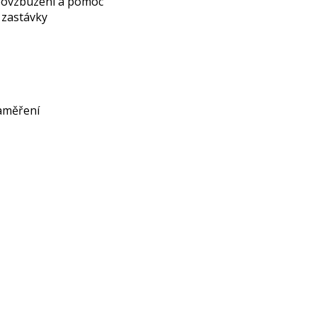
 povzbuzení a pomoc
é zastávky
zaměření