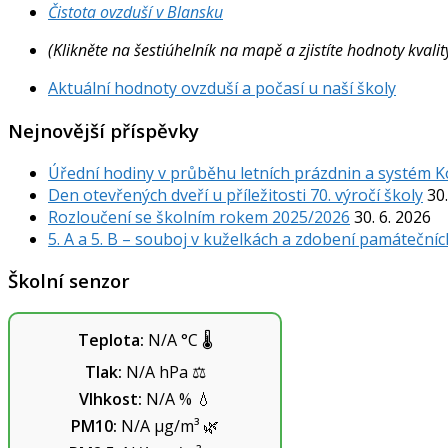
Čistota ovzduší v Blansku
(Klikněte na šestiúhelník na mapě a zjistíte hodnoty kval
Aktuální hodnoty ovzduší a počasí u naší školy
Nejnovější příspěvky
Úřední hodiny v průběhu letních prázdnin a systém 
Den otevřených dveří u příležitosti 70. výročí školy
30.
Rozloučení se školním rokem 2025/2026
30. 6. 2026
5. A a 5. B – souboj v kuželkách a zdobení památečníc
Školní senzor
Teplota:
N/A
°C
🌡️
Tlak:
N/A
hPa
⚖️
Vlhkost:
N/A
%
💧
PM10:
N/A
µg/m³
🌿