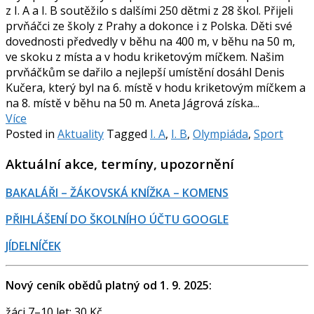
z I. A a I. B soutěžilo s dalšími 250 dětmi z 28 škol. Přijeli
prvňáčci ze školy z Prahy a dokonce i z Polska. Děti své
dovednosti předvedly v běhu na 400 m, v běhu na 50 m,
ve skoku z místa a v hodu kriketovým míčkem. Našim
prvňáčkům se dařilo a nejlepší umístění dosáhl Denis
Kučera, který byl na 6. místě v hodu kriketovým míčkem a
na 8. místě v běhu na 50 m. Aneta Jágrová získa...
Více
Posted in
Aktuality
Tagged
I. A
,
I. B
,
Olympiáda
,
Sport
Aktuální akce, termíny, upozornění
BAKALÁŘI – ŽÁKOVSKÁ KNÍŽKA – KOMENS
PŘIHLÁŠENÍ DO ŠKOLNÍHO ÚČTU GOOGLE
JÍDELNÍČEK
Nový ceník obědů platný od 1. 9. 2025:
žáci 7–10 let: 30 Kč