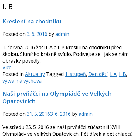
I. B
Kreslení na chodníku
Posted on
3. 6. 2016
by
admin
1. června 2016 žáci I. A a I. B kreslili na chodníku před
školou. Sluníčko krásně svítilo. Podívejte se, jak se nám
obrázky povedly.
Více
Posted in
Aktuality
Tagged
1. stupeň
,
Den dětí
,
I. A
,
I. B
,
výtvarná výchova
Naši prvňáčci na Olympiádě ve Velkých
Opatovicích
Posted on
31. 5. 2016
3. 6. 2016
by
admin
Ve středu 25. 5. 2016 se naši prvňáčci zúčastnili XVIII.
Olympiády ve Velkých Opatovicích. Pět dívek a pět chlapců