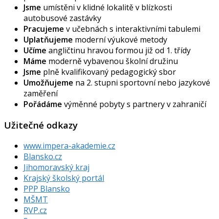
Jsme
umístěni v klidné lokalitě v blízkosti
autobusové zastávky
Pracujeme
v učebnách s interaktivními tabulemi
Uplatňujeme
moderní výukové metody
Učíme
angličtinu hravou formou již od 1. třídy
Máme
moderně vybavenou školní družinu
Jsme
plně kvalifikovaný pedagogický sbor
Umožňujeme
na 2. stupni sportovní nebo jazykové
zaměření
Pořádáme
výměnné pobyty s partnery v zahraničí
Užitečné odkazy
www.impera-akademie.cz
Blansko.cz
Jihomoravský kraj
Krajský školský portál
PPP Blansko
MŠMT
RVP.cz