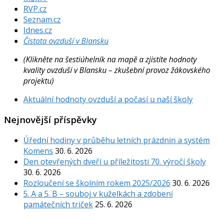
RVP.cz
Seznam.cz
Idnes.cz
Čistota ovzduší v Blansku
(Klikněte na šestiúhelník na mapě a zjistíte hodnoty
kvality ovzduší v Blansku – zkušební provoz žákovského
projektu)
Aktuální hodnoty ovzduší a počasí u naší školy
Nejnovější příspěvky
Úřední hodiny v průběhu letních prázdnin a systém
Komens
30. 6. 2026
Den otevřených dveří u příležitosti 70. výročí školy
30. 6. 2026
Rozloučení se školním rokem 2025/2026
30. 6. 2026
5. A a 5. B – souboj v kuželkách a zdobení
památečních triček
25. 6. 2026