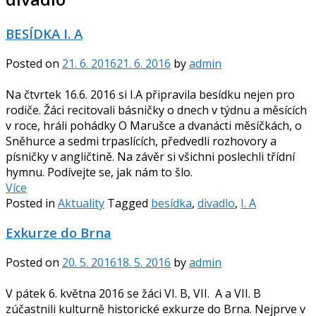
BESÍDKA I. A
Posted on
21. 6. 2016
21. 6. 2016
by
admin
Na čtvrtek 16.6. 2016 si I.A připravila besídku nejen pro
rodiče. Žáci recitovali básničky o dnech v týdnu a měsících
v roce, hráli pohádky O Marušce a dvanácti měsíčkách, o
Sněhurce a sedmi trpaslících, předvedli rozhovory a
písničky v angličtině. Na závěr si všichni poslechli třídní
hymnu. Podívejte se, jak nám to šlo.
Více
Posted in
Aktuality
Tagged
besídka
,
divadlo
,
I. A
Exkurze do Brna
Posted on
20. 5. 2016
18. 5. 2016
by
admin
V pátek 6. května 2016 se žáci VI. B, VII. A a VII. B
zúčastnili kulturně historické exkurze do Brna. Nejprve v