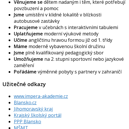
Věnujeme se
dětem nadaným i těm, které potřebují
povzbuzení a pomoc
Jsme
umístěni v klidné lokalitě v blízkosti
autobusové zastávky
Pracujeme
v učebnách s interaktivními tabulemi
Uplatňujeme
moderní výukové metody
Učíme
angličtinu hravou formou již od 1. třídy
Máme
moderně vybavenou školní družinu
Jsme
plně kvalifikovaný pedagogický sbor
Umožňujeme
na 2. stupni sportovní nebo jazykové
zaměření
Pořádáme
výměnné pobyty s partnery v zahraničí
Užitečné odkazy
www.impera-akademie.cz
Blansko.cz
Jihomoravský kraj
Krajský školský portál
PPP Blansko
MŠMT