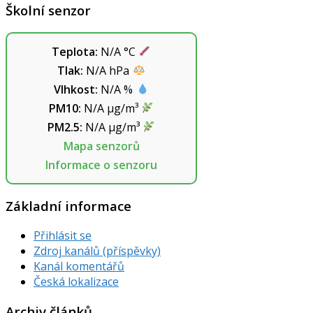
Školní senzor
Teplota:
N/A
°C
Tlak:
N/A
hPa
Vlhkost:
N/A
%
PM10:
N/A
µg/m³
PM2.5:
N/A
µg/m³
Mapa senzorů
Informace o senzoru
Základní informace
Přihlásit se
Zdroj kanálů (příspěvky)
Kanál komentářů
Česká lokalizace
Archiv článků