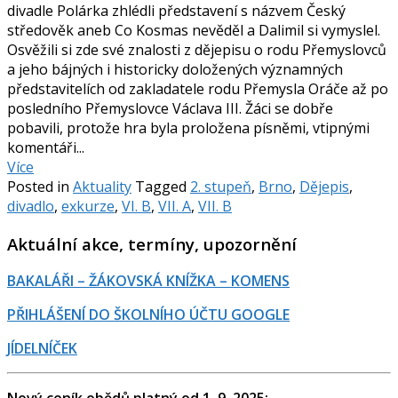
divadle Polárka zhlédli představení s názvem Český
středověk aneb Co Kosmas nevěděl a Dalimil si vymyslel.
Osvěžili si zde své znalosti z dějepisu o rodu Přemyslovců
a jeho bájných i historicky doložených významných
představitelích od zakladatele rodu Přemysla Oráče až po
posledního Přemyslovce Václava III. Žáci se dobře
pobavili, protože hra byla proložena písněmi, vtipnými
komentáři...
Více
Posted in
Aktuality
Tagged
2. stupeň
,
Brno
,
Dějepis
,
divadlo
,
exkurze
,
VI. B
,
VII. A
,
VII. B
Aktuální akce, termíny, upozornění
BAKALÁŘI – ŽÁKOVSKÁ KNÍŽKA – KOMENS
PŘIHLÁŠENÍ DO ŠKOLNÍHO ÚČTU GOOGLE
JÍDELNÍČEK