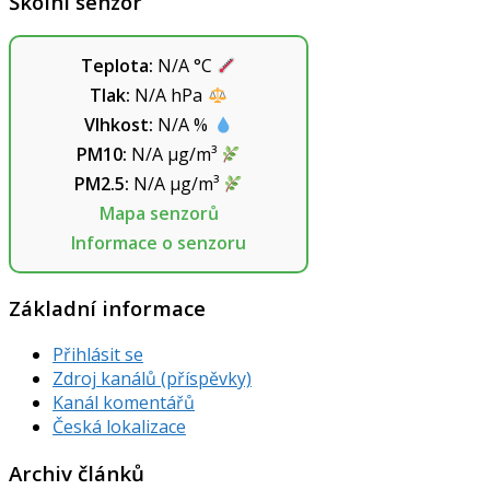
Školní senzor
Teplota:
N/A
°C
Tlak:
N/A
hPa
Vlhkost:
N/A
%
PM10:
N/A
µg/m³
PM2.5:
N/A
µg/m³
Mapa senzorů
Informace o senzoru
Základní informace
Přihlásit se
Zdroj kanálů (příspěvky)
Kanál komentářů
Česká lokalizace
Archiv článků