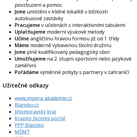
povzbuzení a pomoc
Jsme
umístěni v klidné lokalitě v blízkosti
autobusové zastávky
Pracujeme
v učebnách s interaktivními tabulemi
Uplatňujeme
moderní výukové metody
Učíme
angličtinu hravou formou již od 1. třídy
Máme
moderně vybavenou školní družinu
Jsme
plně kvalifikovaný pedagogický sbor
Umožňujeme
na 2. stupni sportovní nebo jazykové
zaměření
Pořádáme
výměnné pobyty s partnery v zahraničí
Užitečné odkazy
www.impera-akademie.cz
Blansko.cz
Jihomoravský kraj
Krajský školský portál
PPP Blansko
MŠMT