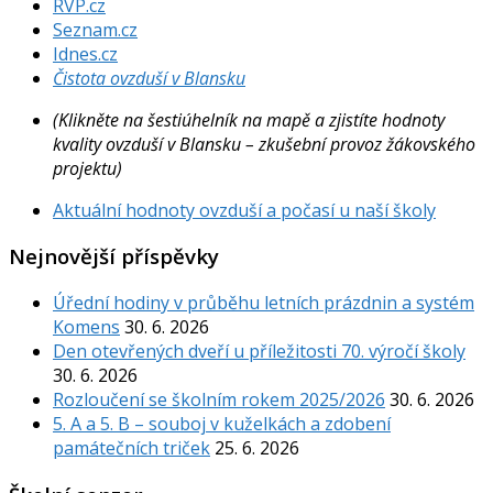
RVP.cz
Seznam.cz
Idnes.cz
Čistota ovzduší v Blansku
(Klikněte na šestiúhelník na mapě a zjistíte hodnoty
kvality ovzduší v Blansku – zkušební provoz žákovského
projektu)
Aktuální hodnoty ovzduší a počasí u naší školy
Nejnovější příspěvky
Úřední hodiny v průběhu letních prázdnin a systém
Komens
30. 6. 2026
Den otevřených dveří u příležitosti 70. výročí školy
30. 6. 2026
Rozloučení se školním rokem 2025/2026
30. 6. 2026
5. A a 5. B – souboj v kuželkách a zdobení
památečních triček
25. 6. 2026