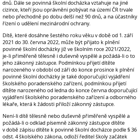
dnů. Dále se povinná školní docházka vztahuje na jiné
cizince, kteří jsou oprávněni pobývat na území ČR trvale
nebo přechodně po dobu delší než 90 dnů, a na účastníky
řízení o udělení mezinárodní ochrany.
Dítě, které dosáhne šestého roku věku v době od 1. září
2021 do 30. června 2022, může být přijato k plnění
povinné školní docházky již ve školním roce 2021/2022,
je-li přiměřeně tělesně i duševně vyspělé a požádá-li o to
jeho zákonný zástupce. Podmínkou přijetí dítěte
narozeného v období od září do konce prosince k plnění
povinné školní docházky je také doporučující vyjádření
školského poradenského zařízení, podmínkou přijetí
dítěte narozeného od ledna do konce června doporučující
vyjádření školského poradenského zařízení a odborného
lékaře, která k žádosti přiloží zákonný zástupce.
Není-li dítě tělesně nebo duševně přiměřeně vyspělé a
požádá-li o odklad písemně zákonný zástupce dítěte
v době zápisu dítěte k povinné školní docházce podle § 36
odst. 4 školského zákona, odloží ředitel školy začátek