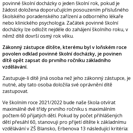
povinné školní docházky o jeden školní rok, pokud je
žádost doložena doporučujícím posouzením příslušného
školského poradenského zařízení a odborného lékaře
nebo klinického psychologa. Začátek povinné školní
docházky lze odložit nejdéle do zahájení školního roku, v
němž dítě dovrší osmý rok věku.
Zákonný zástupce dítěte, kterému byl v loňském roce
povolen odklad povinné školní docházky, je povinen
dítě opět zapsat do prvního ročníku základního
vzdělávání.
Zastupuje-li dítě jiná osoba než jeho zákonný zástupce, je
nutné, aby tato osoba doložila své oprávnění dítě
zastupovat.
Ve školním roce 2021/2022 bude naše škola otvírat
maximálně dvě třídy prvního ročníku s maximálním
počtem 60 přijatých dětí. Pokud by počet přihlášených
dětí přesáhl 60, stanovuji pro přijetí dítěte k základnímu
vzdělávání v ZŠ Blansko, Erbenova 13 následující kritéria: