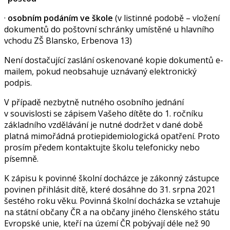
·
osobním podáním ve škole
(v listinné podobě – vložení
dokumentů do poštovní schránky umístěné u hlavního
vchodu ZŠ Blansko, Erbenova 13)
Není dostačující zaslání oskenované kopie dokumentů e-
mailem, pokud neobsahuje uznávaný elektronický
podpis.
V případě nezbytně nutného osobního jednání
v souvislosti se zápisem Vašeho dítěte do 1. ročníku
základního vzdělávání je nutné dodržet v dané době
platná mimořádná protiepidemiologická opatření. Proto
prosím předem kontaktujte školu telefonicky nebo
písemně.
K zápisu k povinné školní docházce je zákonný zástupce
povinen přihlásit dítě, které dosáhne do 31. srpna 2021
šestého roku věku. Povinná školní docházka se vztahuje
na státní občany ČR a na občany jiného členského státu
Evropské unie, kteří na území ČR pobývají déle než 90