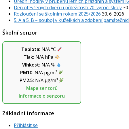
Úřední hodiny v průběhu letních prázdnin a systém 
Den otevřených dveří u příležitosti 70. výročí školy
30.
Rozloučení se školním rokem 2025/2026
30. 6. 2026
5. A a 5. B – souboj v kuželkách a zdobení památečníc
Školní senzor
Teplota:
N/A
°C
Tlak:
N/A
hPa
Vlhkost:
N/A
%
PM10:
N/A
µg/m³
PM2.5:
N/A
µg/m³
Mapa senzorů
Informace o senzoru
Základní informace
Přihlásit se