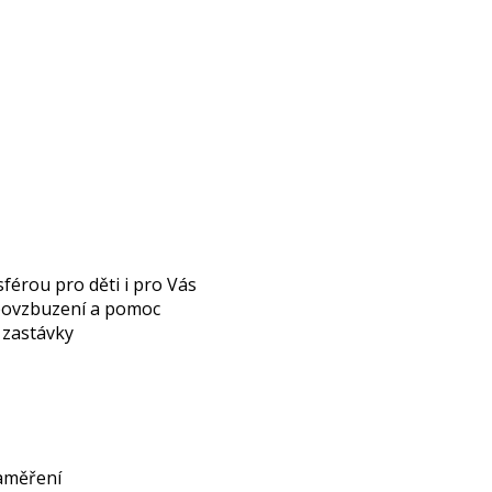
férou pro děti i pro Vás
 povzbuzení a pomoc
é zastávky
zaměření