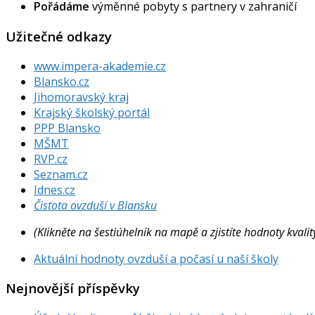
Pořádáme
výměnné pobyty s partnery v zahraničí
Užitečné odkazy
www.impera-akademie.cz
Blansko.cz
Jihomoravský kraj
Krajský školský portál
PPP Blansko
MŠMT
RVP.cz
Seznam.cz
Idnes.cz
Čistota ovzduší v Blansku
(Klikněte na šestiúhelník na mapě a zjistíte hodnoty kval
Aktuální hodnoty ovzduší a počasí u naší školy
Nejnovější příspěvky