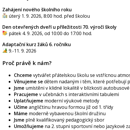
Zahájení nového školního roku
úterý 1. 9. 2026, 8:00 hod. před školou
Den otevřených dveří u příležitosti 70. výročí školy
pátek 4. 9. 2026, od 10:00 do 17:00 hod.
Adaptační kurz žáků 6. ročníku
9.-11. 9. 2026
Proč právě k nám?
Chceme
vytvářet přátelskou školu se vstřícnou atmos
Věnujeme se
dětem nadaným i těm, které potřebují
Jsme
umístěni v klidné lokalitě v blízkosti autobusov
Pracujeme
v učebnách s interaktivními tabulemi
Uplatňujeme
moderní výukové metody
Učíme
angličtinu hravou formou již od 1. třídy
Máme
moderně vybavenou školní družinu
Jsme
plně kvalifikovaný pedagogický sbor
Umožňujeme
na 2. stupni sportovní nebo jazykové 