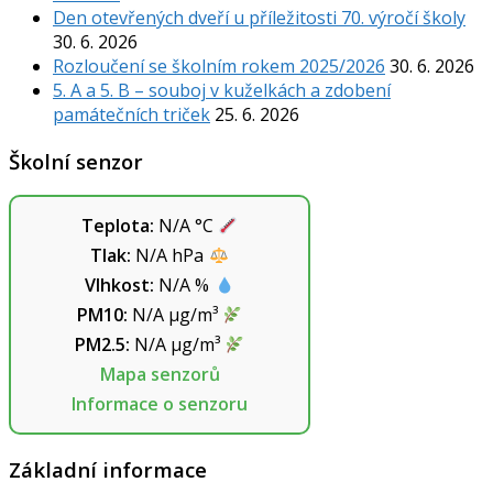
Den otevřených dveří u příležitosti 70. výročí školy
30. 6. 2026
Rozloučení se školním rokem 2025/2026
30. 6. 2026
5. A a 5. B – souboj v kuželkách a zdobení
památečních triček
25. 6. 2026
Školní senzor
Teplota:
N/A
°C
Tlak:
N/A
hPa
Vlhkost:
N/A
%
PM10:
N/A
µg/m³
PM2.5:
N/A
µg/m³
Mapa senzorů
Informace o senzoru
Základní informace