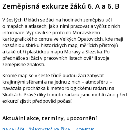
Zeměpisná exkurze žáků 6. A a 6. B
V šestých třídách se žáci na hodinách zeměpisu učí
o mapách a atlasech, jak s nimi pracovat a vyčíst z nich
informace. Vypravili se proto do Moravského
kartografického centra ve Velkých Opatovicích, kde mají
rozsáhlou sbírku historických map, měřících přístrojů
a také obří plastickou mapu Moravy a Slezska. Po
přednášce si žáci v pracovních listech ověřili svoje
zeměpisné znalosti.
Kromě map se v šesté třídě budou žáci zabývat
krajinnými sférami a na jednu z nich – atmosféru –
navázala procházka k meteorologickému radaru na
Skalkách. Právě díky tomuto radaru jsme mohli ráno před
exkurzí zjistit předpověď počasí.
Aktuální akce, termíny, upozornění