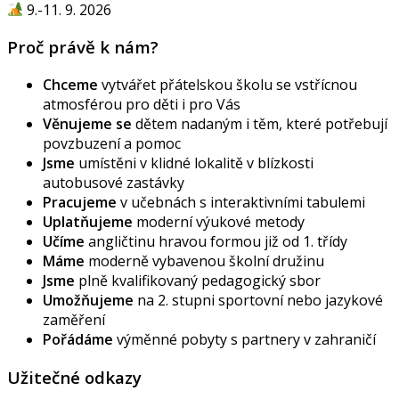
9.-11. 9. 2026
Proč právě k nám?
Chceme
vytvářet přátelskou školu se vstřícnou
atmosférou pro děti i pro Vás
Věnujeme se
dětem nadaným i těm, které potřebují
povzbuzení a pomoc
Jsme
umístěni v klidné lokalitě v blízkosti
autobusové zastávky
Pracujeme
v učebnách s interaktivními tabulemi
Uplatňujeme
moderní výukové metody
Učíme
angličtinu hravou formou již od 1. třídy
Máme
moderně vybavenou školní družinu
Jsme
plně kvalifikovaný pedagogický sbor
Umožňujeme
na 2. stupni sportovní nebo jazykové
zaměření
Pořádáme
výměnné pobyty s partnery v zahraničí
Užitečné odkazy