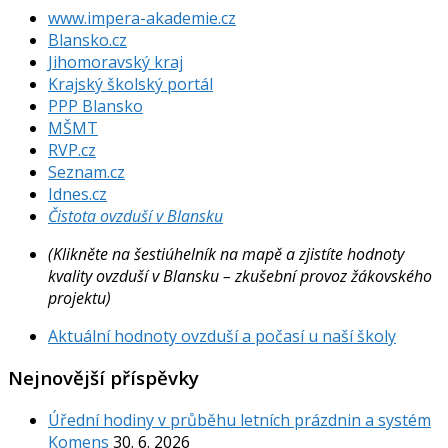
www.impera-akademie.cz
Blansko.cz
Jihomoravský kraj
Krajský školský portál
PPP Blansko
MŠMT
RVP.cz
Seznam.cz
Idnes.cz
Čistota ovzduší v Blansku
(Klikněte na šestiúhelník na mapě a zjistíte hodnoty
kvality ovzduší v Blansku – zkušební provoz žákovského
projektu)
Aktuální hodnoty ovzduší a počasí u naší školy
Nejnovější příspěvky
Úřední hodiny v průběhu letních prázdnin a systém
Komens
30. 6. 2026