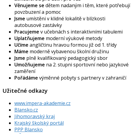
Věnujeme se
dětem nadaným i těm, které potřebují
povzbuzení a pomoc
Jsme
umístěni v klidné lokalitě v blízkosti
autobusové zastávky
Pracujeme
v učebnách s interaktivními tabulemi
Uplatňujeme
moderní výukové metody
Učíme
angličtinu hravou formou již od 1. třídy
Máme
moderně vybavenou školní družinu
Jsme
plně kvalifikovaný pedagogický sbor
Umožňujeme
na 2. stupni sportovní nebo jazykové
zaměření
Pořádáme
výměnné pobyty s partnery v zahraničí
Užitečné odkazy
www.impera-akademie.cz
Blansko.cz
Jihomoravský kraj
Krajský školský portál
PPP Blansko