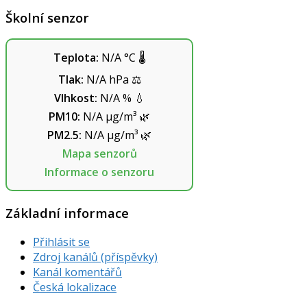
Školní senzor
Teplota:
N/A
°C
🌡️
Tlak:
N/A
hPa
⚖️
Vlhkost:
N/A
%
💧
PM10:
N/A
µg/m³
🌿
PM2.5:
N/A
µg/m³
🌿
Mapa senzorů
Informace o senzoru
Základní informace
Přihlásit se
Zdroj kanálů (příspěvky)
Kanál komentářů
Česká lokalizace