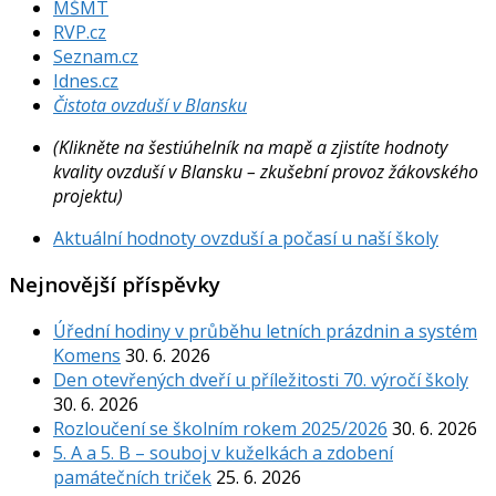
MŠMT
RVP.cz
Seznam.cz
Idnes.cz
Čistota ovzduší v Blansku
(Klikněte na šestiúhelník na mapě a zjistíte hodnoty
kvality ovzduší v Blansku – zkušební provoz žákovského
projektu)
Aktuální hodnoty ovzduší a počasí u naší školy
Nejnovější příspěvky
Úřední hodiny v průběhu letních prázdnin a systém
Komens
30. 6. 2026
Den otevřených dveří u příležitosti 70. výročí školy
30. 6. 2026
Rozloučení se školním rokem 2025/2026
30. 6. 2026
5. A a 5. B – souboj v kuželkách a zdobení
památečních triček
25. 6. 2026