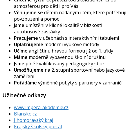
atmosférou pro děti i pro Vás
Věnujeme se
dětem nadaným i těm, které potřebují
povzbuzení a pomoc
Jsme
umístěni v klidné lokalitě v blízkosti
autobusové zastávky
Pracujeme
v učebnách s interaktivními tabulemi
Uplatňujeme
moderní výukové metody
Učíme
angličtinu hravou formou již od 1. třídy
Máme
moderně vybavenou školní družinu
Jsme
plně kvalifikovaný pedagogický sbor
Umožňujeme
na 2. stupni sportovní nebo jazykové
zaměření
Pořádáme
výměnné pobyty s partnery v zahraničí
Užitečné odkazy
www.impera-akademie.cz
Blansko.cz
Jihomoravský kraj
Krajský školský portál