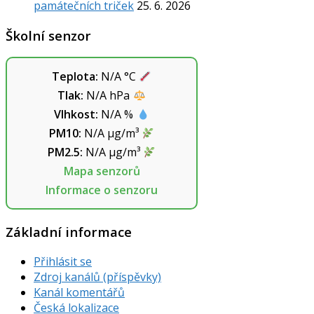
památečních triček
25. 6. 2026
Školní senzor
Teplota:
N/A
°C
Tlak:
N/A
hPa
Vlhkost:
N/A
%
PM10:
N/A
µg/m³
PM2.5:
N/A
µg/m³
Mapa senzorů
Informace o senzoru
Základní informace
Přihlásit se
Zdroj kanálů (příspěvky)
Kanál komentářů
Česká lokalizace