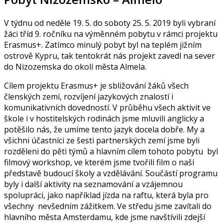
V týdnu od neděle 19. 5. do soboty 25. 5. 2019 byli vybraní
žáci tříd 9. ročníku na výměnném pobytu v rámci projektu
Erasmus+. Zatímco minulý pobyt byl na teplém jižním
ostrově Kypru, tak tentokrát nás projekt zavedl na sever
do Nizozemska do okolí města Almela.
Cílem projektu Erasmus+ je sbližování žáků všech
členských zemí, rozvíjení jazykových znalostí i
komunikativních dovedností. V průběhu všech aktivit ve
škole i v hostitelských rodinách jsme mluvili anglicky a
potěšilo nás, že umíme tento jazyk docela dobře. My a
všichni účastníci ze šesti partnerských zemí jsme byli
rozděleni do pěti týmů a hlavním cílem tohoto pobytu byl
filmový workshop, ve kterém jsme tvořili film o naší
představě budoucí školy a vzdělávání. Součástí programu
byly i další aktivity na seznamování a vzájemnou
spolupráci, jako například jízda na raftu, která byla pro
všechny nevšedním zážitkem. Ve středu jsme zavítali do
hlavního města Amsterdamu, kde jsme navštívili zdejší