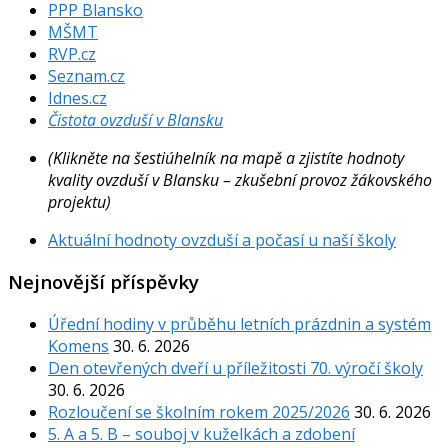
PPP Blansko
MŠMT
RVP.cz
Seznam.cz
Idnes.cz
Čistota ovzduší v Blansku
(Klikněte na šestiúhelník na mapě a zjistíte hodnoty
kvality ovzduší v Blansku – zkušební provoz žákovského
projektu)
Aktuální hodnoty ovzduší a počasí u naší školy
Nejnovější příspěvky
Úřední hodiny v průběhu letních prázdnin a systém
Komens
30. 6. 2026
Den otevřených dveří u příležitosti 70. výročí školy
30. 6. 2026
Rozloučení se školním rokem 2025/2026
30. 6. 2026
5. A a 5. B – souboj v kuželkách a zdobení