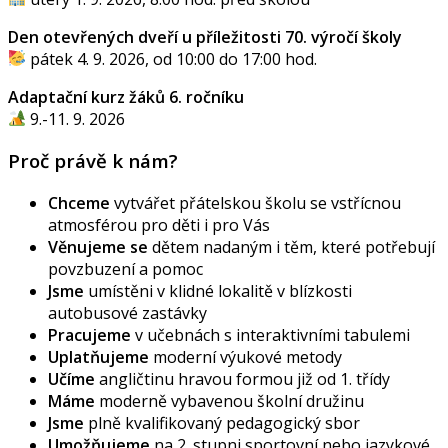
Den otevřených dveří u příležitosti 70. výročí školy
pátek 4. 9. 2026, od 10:00 do 17:00 hod.
Adaptační kurz žáků 6. ročníku
9.-11. 9. 2026
Proč právě k nám?
Chceme
vytvářet přátelskou školu se vstřícnou
atmosférou pro děti i pro Vás
Věnujeme se
dětem nadaným i těm, které potřebují
povzbuzení a pomoc
Jsme
umístěni v klidné lokalitě v blízkosti
autobusové zastávky
Pracujeme
v učebnách s interaktivními tabulemi
Uplatňujeme
moderní výukové metody
Učíme
angličtinu hravou formou již od 1. třídy
Máme
moderně vybavenou školní družinu
Jsme
plně kvalifikovaný pedagogický sbor
Umožňujeme
na 2. stupni sportovní nebo jazykové