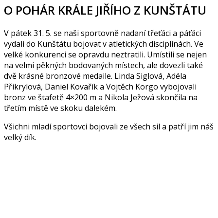
O POHÁR KRÁLE JIŘÍHO Z KUNŠTÁTU
V pátek 31. 5. se naši sportovně nadaní třeťáci a páťáci
vydali do Kunštátu bojovat v atletických disciplínách. Ve
velké konkurenci se opravdu neztratili. Umístili se nejen
na velmi pěkných bodovaných místech, ale dovezli také
dvě krásné bronzové medaile. Linda Siglová, Adéla
Přikrylová, Daniel Kovařík a Vojtěch Korgo vybojovali
bronz ve štafetě 4×200 m a Nikola Ježová skončila na
třetím místě ve skoku dalekém.
Všichni mladí sportovci bojovali ze všech sil a patří jim náš
velký dík.