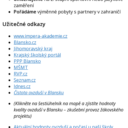
zaměření
Pořádáme
výměnné pobyty s partnery v zahraničí
Užitečné odkazy
www.impera-akademie.cz
Blansko.cz
Jihomoravský kraj
Krajský školský portál
PPP Blansko
MŠMT
RVP.cz
Seznam.cz
Idnes.cz
Čistota ovzduší v Blansku
(Klikněte na šestiúhelník na mapě a zjistíte hodnoty
kvality ovzduší v Blansku – zkušební provoz žákovského
projektu)
Aktuální hodnoty ovzduší a počasí u naší školy