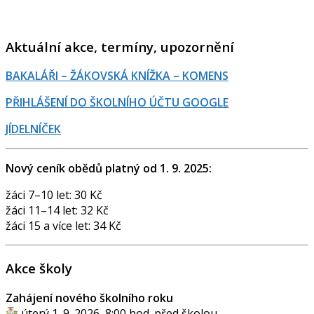
Aktuální akce, termíny, upozornění
BAKALÁŘI – ŽÁKOVSKÁ KNÍŽKA – KOMENS
PŘIHLÁŠENÍ DO ŠKOLNÍHO ÚČTU GOOGLE
JÍDELNÍČEK
Nový ceník obědů platný od 1. 9. 2025:
žáci 7–10 let: 30 Kč
žáci 11–14 let: 32 Kč
žáci 15 a více let: 34 Kč
Akce školy
Zahájení nového školního roku
úterý 1. 9. 2026, 8:00 hod. před školou