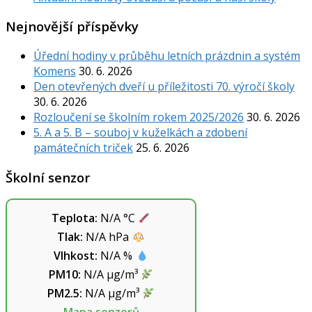
Nejnovější příspěvky
Úřední hodiny v průběhu letních prázdnin a systém
Komens
30. 6. 2026
Den otevřených dveří u příležitosti 70. výročí školy
30. 6. 2026
Rozloučení se školním rokem 2025/2026
30. 6. 2026
5. A a 5. B – souboj v kuželkách a zdobení
památečních triček
25. 6. 2026
Školní senzor
Teplota:
N/A
°C
Tlak:
N/A
hPa
Vlhkost:
N/A
%
PM10:
N/A
µg/m³
PM2.5:
N/A
µg/m³