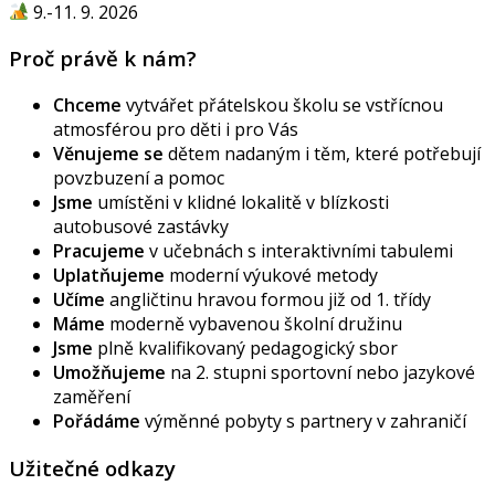
9.-11. 9. 2026
Proč právě k nám?
Chceme
vytvářet přátelskou školu se vstřícnou
atmosférou pro děti i pro Vás
Věnujeme se
dětem nadaným i těm, které potřebují
povzbuzení a pomoc
Jsme
umístěni v klidné lokalitě v blízkosti
autobusové zastávky
Pracujeme
v učebnách s interaktivními tabulemi
Uplatňujeme
moderní výukové metody
Učíme
angličtinu hravou formou již od 1. třídy
Máme
moderně vybavenou školní družinu
Jsme
plně kvalifikovaný pedagogický sbor
Umožňujeme
na 2. stupni sportovní nebo jazykové
zaměření
Pořádáme
výměnné pobyty s partnery v zahraničí
Užitečné odkazy