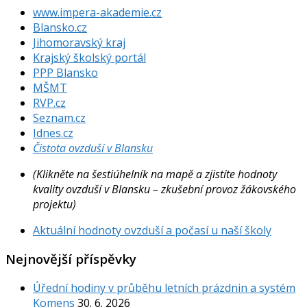
www.impera-akademie.cz
Blansko.cz
Jihomoravský kraj
Krajský školský portál
PPP Blansko
MŠMT
RVP.cz
Seznam.cz
Idnes.cz
Čistota ovzduší v Blansku
(Klikněte na šestiúhelník na mapě a zjistíte hodnoty
kvality ovzduší v Blansku – zkušební provoz žákovského
projektu)
Aktuální hodnoty ovzduší a počasí u naší školy
Nejnovější příspěvky
Úřední hodiny v průběhu letních prázdnin a systém
Komens
30. 6. 2026