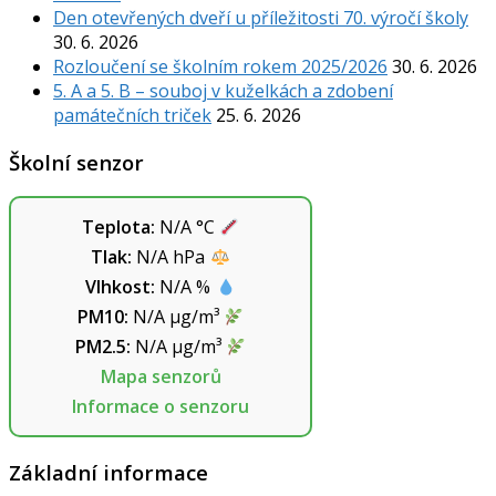
Den otevřených dveří u příležitosti 70. výročí školy
30. 6. 2026
Rozloučení se školním rokem 2025/2026
30. 6. 2026
5. A a 5. B – souboj v kuželkách a zdobení
památečních triček
25. 6. 2026
Školní senzor
Teplota:
N/A
°C
Tlak:
N/A
hPa
Vlhkost:
N/A
%
PM10:
N/A
µg/m³
PM2.5:
N/A
µg/m³
Mapa senzorů
Informace o senzoru
Základní informace