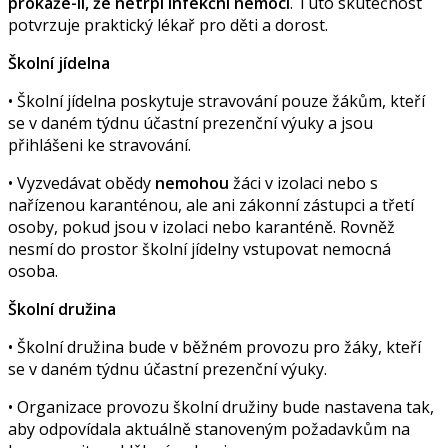
prokáže-li, že netrpí infekční nemocí
. Tuto skutečnost
potvrzuje praktický lékař pro děti a dorost.
Školní jídelna
• Školní jídelna poskytuje stravování pouze žákům, kteří
se v daném týdnu účastní prezenční výuky a jsou
přihlášeni ke stravování.
• Vyzvedávat obědy
nemohou
žáci v izolaci nebo s
nařízenou karanténou, ale ani zákonní zástupci a třetí
osoby, pokud jsou v izolaci nebo karanténě. Rovněž
nesmí do prostor školní jídelny vstupovat nemocná
osoba.
Školní družina
• Školní družina bude v běžném provozu pro žáky, kteří
se v daném týdnu účastní prezenční výuky.
• Organizace provozu školní družiny bude nastavena tak,
aby odpovídala aktuálně stanoveným požadavkům na