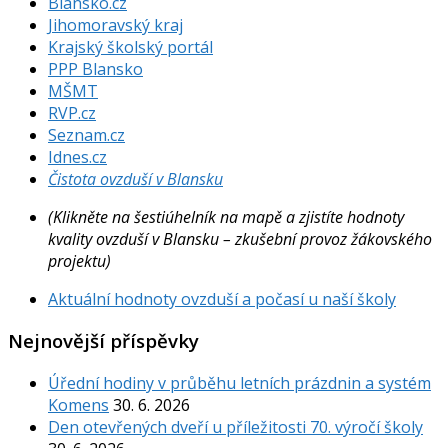
Blansko.cz
Jihomoravský kraj
Krajský školský portál
PPP Blansko
MŠMT
RVP.cz
Seznam.cz
Idnes.cz
Čistota ovzduší v Blansku
(Klikněte na šestiúhelník na mapě a zjistíte hodnoty
kvality ovzduší v Blansku – zkušební provoz žákovského
projektu)
Aktuální hodnoty ovzduší a počasí u naší školy
Nejnovější příspěvky
Úřední hodiny v průběhu letních prázdnin a systém
Komens
30. 6. 2026
Den otevřených dveří u příležitosti 70. výročí školy