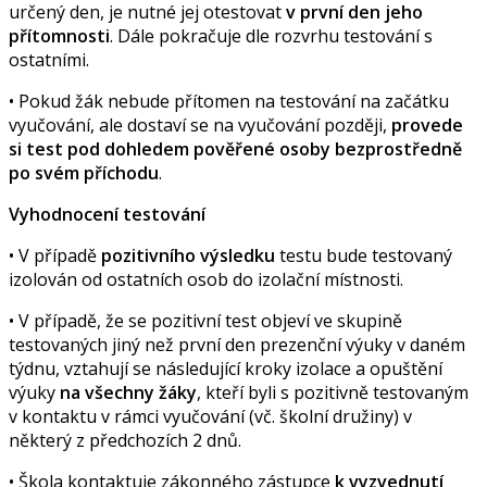
určený den, je nutné jej otestovat
v první den jeho
přítomnosti
. Dále pokračuje dle rozvrhu testování s
ostatními.
• Pokud žák nebude přítomen na testování na začátku
vyučování, ale dostaví se na vyučování později,
provede
si test pod dohledem pověřené osoby bezprostředně
po svém příchodu
.
Vyhodnocení testování
• V případě
pozitivního výsledku
testu bude testovaný
izolován od ostatních osob do izolační místnosti.
• V případě, že se pozitivní test objeví ve skupině
testovaných jiný než první den prezenční výuky v daném
týdnu, vztahují se následující kroky izolace a opuštění
výuky
na všechny žáky
, kteří byli s pozitivně testovaným
v kontaktu v rámci vyučování (vč. školní družiny) v
některý z předchozích 2 dnů.
• Škola kontaktuje zákonného zástupce
k vyzvednutí