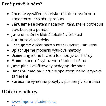
Proč právě k nám?
Chceme
vytvářet přátelskou školu se vstřícnou
atmosférou pro děti i pro Vás
Věnujeme se
dětem nadaným i těm, které potřebují
povzbuzení a pomoc
Jsme
umístěni v klidné lokalitě v blízkosti
autobusové zastávky
Pracujeme
v učebnách s interaktivními tabulemi
Uplatňujeme
moderní výukové metody
Učíme
angličtinu hravou formou již od 1. třídy
Máme
moderně vybavenou školní družinu
Jsme
plně kvalifikovaný pedagogický sbor
Umožňujeme
na 2. stupni sportovní nebo jazykové
zaměření
Pořádáme
výměnné pobyty s partnery v zahraničí
Užitečné odkazy
www.impera-akademie.cz