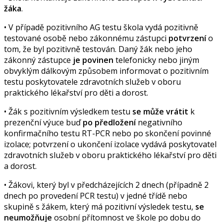
žáka
.
• V případě pozitivního AG testu škola vydá pozitivně
testované osobě nebo zákonnému zástupci
potvrzení
o
tom, že byl pozitivně testován. Daný žák nebo jeho
zákonný zástupce
je povinen
telefonicky nebo jiným
obvyklým dálkovým způsobem informovat o pozitivním
testu poskytovatele zdravotních služeb v oboru
praktického lékařství pro děti a dorost.
• Žák s pozitivním výsledkem testu
se může vrátit
k
prezenční výuce buď
po předložení
negativního
konfirmačního testu RT-PCR nebo po skončení povinné
izolace; potvrzení o ukončení izolace vydává poskytovatel
zdravotních služeb v oboru praktického lékařství pro děti
a dorost.
• Žákovi, který byl v předcházejících 2 dnech (případně 2
dnech po provedení PCR testu) v jedné třídě nebo
skupině s žákem, který má pozitivní výsledek testu,
se
neumožňuje
osobní přítomnost ve škole po dobu do