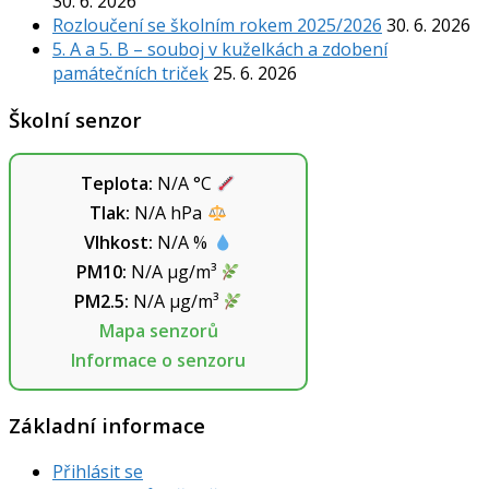
30. 6. 2026
Rozloučení se školním rokem 2025/2026
30. 6. 2026
5. A a 5. B – souboj v kuželkách a zdobení
památečních triček
25. 6. 2026
Školní senzor
Teplota:
N/A
°C
Tlak:
N/A
hPa
Vlhkost:
N/A
%
PM10:
N/A
µg/m³
PM2.5:
N/A
µg/m³
Mapa senzorů
Informace o senzoru
Základní informace
Přihlásit se