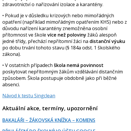
zdravotnictví o nařizování izolace a karantény.
• Pokud je v důsledku krizových nebo mimořádných
opatření (například mimořádným opatřením KHS) nebo z
důvodu nařízení karantény znemožněna osobní
přítomnost ve škole
více než poloviny
žáků alespoň
jedné třídy, přechází nepřítomní žáci na
distanční výuku
po dobu trvání tohoto stavu (§ 184a odst. 1 školského
zákona).
• V ostatních případech
škola nemá povinnost
poskytovat nepřítomným žákům vzdělávání distančním
způsobem. Škola postupuje obdobně jako při běžné
absenci.
Návod k testu Singclean
Aktuální akce, termíny, upozornění
BAKALÁŘI – ŽÁKOVSKÁ KNÍŽKA – KOMENS