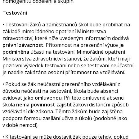
homogenitu oddělení a skupin.
Testování
• Testování žáků a zaměstnanců škol bude probíhat na
základě mimořádného opatření Ministerstva
zdravotnictví, které níže uvedeným informacím dodává
právní závaznost
. Přítomnost na prezenční výuce
je
podmíněna
účastí na testování. Mimořádné opatření
Ministerstva zdravotnictví stanoví, že žákům, kteří mají
pozitivní výsledek testování nebo se testování neúčastní,
je nadále zakázána osobní přítomnost na vzdělávání.
• Pokud se žák neúčastní prezenčního vzdělávání z
důvodu neúčasti na testování, škola bude absenci
evidovat
jako omluvenou
. Při této omluvené absenci
škola
nemá povinnost
zajistit žákovi distanční způsob
vzdělávání dle zákona. Těmto žákům bude zajištěna
podpora formou zasílání učiva a úkolů (podobně jako
v době nemoci).
• K testování se může dostavit žák pouze tehdy, pokud