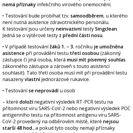
nemá příznaky
infekčního virového onemocnění.
• Testování bude probíhat tzv.
samoodběrem
, u kterého
není nutná asistence zdravotnického personálu.
K testování jsou určeny
neinvazivní
testy
Singclean
.
Jedná se o výtěrové testy
z přední části nosu
.
• V případě testování
žáků 1. – 3.
ročníku
je umožněna
asistence
při provádění testu
třetí osobou
(zákonný
zástupce či jiná osoba, která
musí mít písemný souhlas
zákonného zástupce a zároveň s touto asistencí
souhlasit). Tato třetí osoba musí mít při provádění testu
nasazeny
vlastní
jednorázové rukavice.
• Testování
se neprovádí
u osob
– které
doloží
negativní výsledek RT-PCR testu na
přítomnost viru SARS-CoV-2 nebo negativní výsledek POC
antigenního testu na přítomnost antigenu viru SARS-
CoV-2 provedený na odběrovém místě, které
nejsou
starší 48 hod
., a pokud tyto osoby nemají příznaky