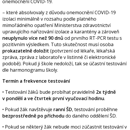
onemocnění COVID-19.
– které absolvovaly z důvodu onemocnění COVID-19
izolaci minimálně v rozsahu podle platného
mimořádného opatření Ministerstva zdravotnictví
upravujícího nařizování izolace a karantény a zároveň
neuplynulo více než 90 dnů
od prvního RT-PCR testu s
pozitivním výsledkem. Tuto skutečnost musí osoba
prokazatelně doložit
(potvrzení od lékaře, lékařská
zpráva, zpráva z laboratoře v listinné či elektronické
podobě). Pokud ji škole nedoloží, tak se účastní testování
dle harmonogramu školy.
Termín a frekvence testování
• Testování žáků bude probíhat pravidelně
2x týdně
v pondělí a ve čtvrtek první vyučovací hodinu
.
• Pokud žák navštěvuje
ranní ŠD
, testování proběhne
bezprostředně po příchodu
do daného oddělení ŠD.
• Pokud se některý žák nebude moci zúčastnit testování v