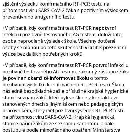
zjištění výsledku konfirmačního RT-PCR testu na
přítomnost viru SARS-CoV-2 žáka s pozitivním výsledkem
preventivního antigenního testu.
• V případě, kdy konfirmační test RT-PCR
nepotvrdí
infekci u pozitivně testovaného AG testem,
doloží
tato
osoba neprodleně výsledek škole. Všechny dotčené
osoby se
mohou
po této skutečnosti
vrátit k prezenční
výuce
bez dalších potřebných kroků.
• V případě, kdy konfirmační test RT-PCR potvrdí infekci u
pozitivně testovaného AG testem, zákonný zástupce žáka
je povinen okamžitě informovat školu
o tomto
pozitivním výsledku konfirmačního RT-PCR testu. Škola
následně bezodkladně zašle příslušné krajské hygienické
stanici seznam žáků, kteří byli ve škole v kontaktu ve
stanovených dnech s jiným žákem nebo pedagogickým
pracovníkem, který měl pozitivní výsledek RT-PCR testu
na přítomnost viru SARS-CoV-2. Krajská hygienická
stanice nařídí žákům ze seznamu karanténu a dále
postupuje podle mimořádného opatření Ministerstva