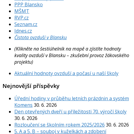
PPP Blansko
MŠMT
RVP.cz
Seznam.cz
Idnes.cz
Čistota ovzduší v Blansku
(Klikněte na šestiúhelník na mapě a zjistíte hodnoty
kvality ovzduší v Blansku – zkušební provoz žákovského
projektu)
Aktuální hodnoty ovzduší a počasí u naší školy
Nejnovější příspěvky
Úřední hodiny v průběhu letních prázdnin a systém
Komens
30. 6. 2026
Den otevřených dveří u příležitosti 70. výročí školy
30. 6. 2026
Rozloučení se školním rokem 2025/2026
30. 6. 2026
5. A a 5. B – souboj v kuželkách a zdobení