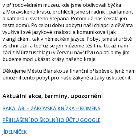
v přírodovědném muzeu, kde jsme obdivovali býčka
z Moravského krasu, prohlédli jsme si radnici, parlament
a katedrálu svatého Štěpána. Potom už nás čekala jen
cesta domů. Po celou dobu pobytu naši chlapci a děvčata
využívali své jazykové znalosti a komunikovali jak
v anglickém, tak v německém jazyce. Pobyt jsme si určitě
všichni užili a teď už se jen můžeme těšit na to, až nám
žáci z Mürzzuschlagu v červnu návštěvu oplatí a my jim
budeme moci ukázat krásy našeho kraje.
Děkujeme Městu Blansko za finanční příspěvek, jenž nám
umožnil tento pobyt pro naše žákyně a žáky uskutečnit.
Aktuální akce, termíny, upozornění
BAKALÁŘI – ŽÁKOVSKÁ KNÍŽKA – KOMENS
PŘIHLÁŠENÍ DO ŠKOLNÍHO ÚČTU GOOGLE
JÍDELNÍČEK