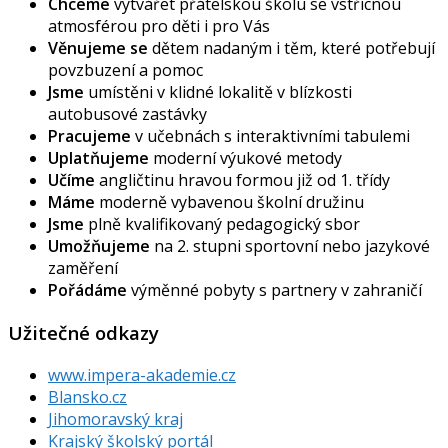
Chceme
vytvářet přátelskou školu se vstřícnou
atmosférou pro děti i pro Vás
Věnujeme se
dětem nadaným i těm, které potřebují
povzbuzení a pomoc
Jsme
umístěni v klidné lokalitě v blízkosti
autobusové zastávky
Pracujeme
v učebnách s interaktivními tabulemi
Uplatňujeme
moderní výukové metody
Učíme
angličtinu hravou formou již od 1. třídy
Máme
moderně vybavenou školní družinu
Jsme
plně kvalifikovaný pedagogický sbor
Umožňujeme
na 2. stupni sportovní nebo jazykové
zaměření
Pořádáme
výměnné pobyty s partnery v zahraničí
Užitečné odkazy
www.impera-akademie.cz
Blansko.cz
Jihomoravský kraj
Krajský školský portál