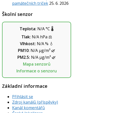
památečních triček
25. 6. 2026
Školní senzor
Teplota:
N/A
°C
🌡️
Tlak:
N/A
hPa
⚖️
Vlhkost:
N/A
%
💧
PM10:
N/A
µg/m³
🌿
PM2.5:
N/A
µg/m³
🌿
Mapa senzorů
Informace o senzoru
Základní informace
Přihlásit se
Zdroj kanálů (příspěvky)
Kanál komentářů