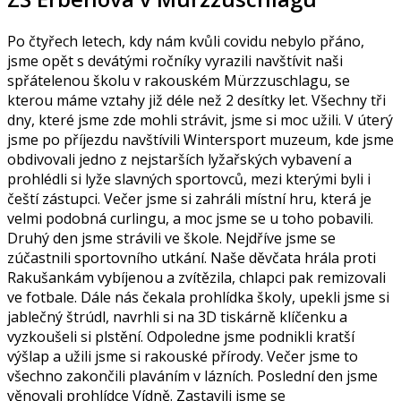
Po čtyřech letech, kdy nám kvůli covidu nebylo přáno,
jsme opět s devátými ročníky vyrazili navštívit naši
spřátelenou školu v rakouském Mürzzuschlagu, se
kterou máme vztahy již déle než 2 desítky let. Všechny tři
dny, které jsme zde mohli strávit, jsme si moc užili. V úterý
jsme po příjezdu navštívili Wintersport muzeum, kde jsme
obdivovali jedno z nejstarších lyžařských vybavení a
prohlédli si lyže slavných sportovců, mezi kterými byli i
čeští zástupci. Večer jsme si zahráli místní hru, která je
velmi podobná curlingu, a moc jsme se u toho pobavili.
Druhý den jsme strávili ve škole. Nejdříve jsme se
zúčastnili sportovního utkání. Naše děvčata hrála proti
Rakušankám vybíjenou a zvítězila, chlapci pak remizovali
ve fotbale. Dále nás čekala prohlídka školy, upekli jsme si
jablečný štrúdl, navrhli si na 3D tiskárně klíčenku a
vyzkoušeli si plstění. Odpoledne jsme podnikli kratší
výšlap a užili jsme si rakouské přírody. Večer jsme to
všechno zakončili plaváním v lázních. Poslední den jsme
věnovali prohlídce Vídně. Zastavili jsme se