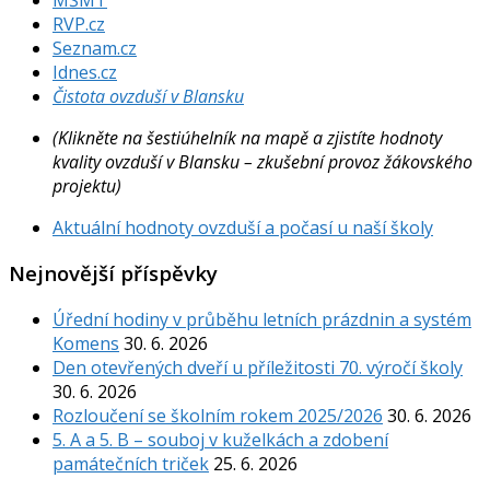
RVP.cz
Seznam.cz
Idnes.cz
Čistota ovzduší v Blansku
(Klikněte na šestiúhelník na mapě a zjistíte hodnoty
kvality ovzduší v Blansku – zkušební provoz žákovského
projektu)
Aktuální hodnoty ovzduší a počasí u naší školy
Nejnovější příspěvky
Úřední hodiny v průběhu letních prázdnin a systém
Komens
30. 6. 2026
Den otevřených dveří u příležitosti 70. výročí školy
30. 6. 2026
Rozloučení se školním rokem 2025/2026
30. 6. 2026
5. A a 5. B – souboj v kuželkách a zdobení
památečních triček
25. 6. 2026