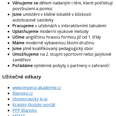
Věnujeme se
dětem nadaným i těm, které potřebují
povzbuzení a pomoc
Jsme
umístěni v klidné lokalitě v blízkosti
autobusové zastávky
Pracujeme
v učebnách s interaktivními tabulemi
Uplatňujeme
moderní výukové metody
Učíme
angličtinu hravou formou již od 1. třídy
Máme
moderně vybavenou školní družinu
Jsme
plně kvalifikovaný pedagogický sbor
Umožňujeme
na 2. stupni sportovní nebo jazykové
zaměření
Pořádáme
výměnné pobyty s partnery v zahraničí
Užitečné odkazy
www.impera-akademie.cz
Blansko.cz
Jihomoravský kraj
Krajský školský portál
PPP Blansko
MŠMT