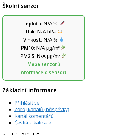
Školní senzor
Teplota:
N/A
°C
Tlak:
N/A
hPa
Vlhkost:
N/A
%
PM10:
N/A
µg/m³
PM2.5:
N/A
µg/m³
Mapa senzorů
Informace o senzoru
Základní informace
Přihlásit se
Zdroj kanálů (příspěvky)
Kanál komentářů
Česká lokalizace