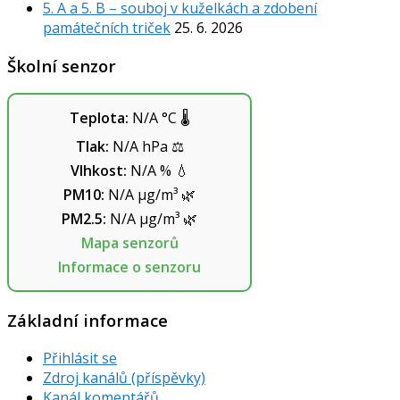
5. A a 5. B – souboj v kuželkách a zdobení
památečních triček
25. 6. 2026
Školní senzor
Teplota:
N/A
°C
🌡️
Tlak:
N/A
hPa
⚖️
Vlhkost:
N/A
%
💧
PM10:
N/A
µg/m³
🌿
PM2.5:
N/A
µg/m³
🌿
Mapa senzorů
Informace o senzoru
Základní informace
Přihlásit se
Zdroj kanálů (příspěvky)
Kanál komentářů