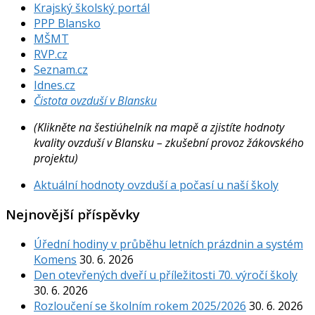
Krajský školský portál
PPP Blansko
MŠMT
RVP.cz
Seznam.cz
Idnes.cz
Čistota ovzduší v Blansku
(Klikněte na šestiúhelník na mapě a zjistíte hodnoty
kvality ovzduší v Blansku – zkušební provoz žákovského
projektu)
Aktuální hodnoty ovzduší a počasí u naší školy
Nejnovější příspěvky
Úřední hodiny v průběhu letních prázdnin a systém
Komens
30. 6. 2026
Den otevřených dveří u příležitosti 70. výročí školy
30. 6. 2026
Rozloučení se školním rokem 2025/2026
30. 6. 2026