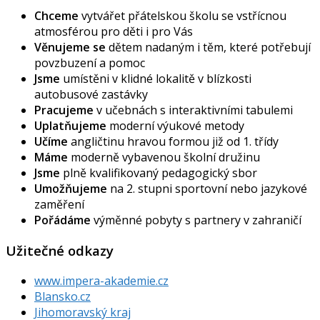
Chceme
vytvářet přátelskou školu se vstřícnou
atmosférou pro děti i pro Vás
Věnujeme se
dětem nadaným i těm, které potřebují
povzbuzení a pomoc
Jsme
umístěni v klidné lokalitě v blízkosti
autobusové zastávky
Pracujeme
v učebnách s interaktivními tabulemi
Uplatňujeme
moderní výukové metody
Učíme
angličtinu hravou formou již od 1. třídy
Máme
moderně vybavenou školní družinu
Jsme
plně kvalifikovaný pedagogický sbor
Umožňujeme
na 2. stupni sportovní nebo jazykové
zaměření
Pořádáme
výměnné pobyty s partnery v zahraničí
Užitečné odkazy
www.impera-akademie.cz
Blansko.cz
Jihomoravský kraj