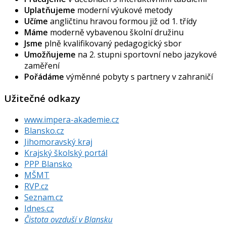
Uplatňujeme
moderní výukové metody
Učíme
angličtinu hravou formou již od 1. třídy
Máme
moderně vybavenou školní družinu
Jsme
plně kvalifikovaný pedagogický sbor
Umožňujeme
na 2. stupni sportovní nebo jazykové
zaměření
Pořádáme
výměnné pobyty s partnery v zahraničí
Užitečné odkazy
www.impera-akademie.cz
Blansko.cz
Jihomoravský kraj
Krajský školský portál
PPP Blansko
MŠMT
RVP.cz
Seznam.cz
Idnes.cz
Čistota ovzduší v Blansku