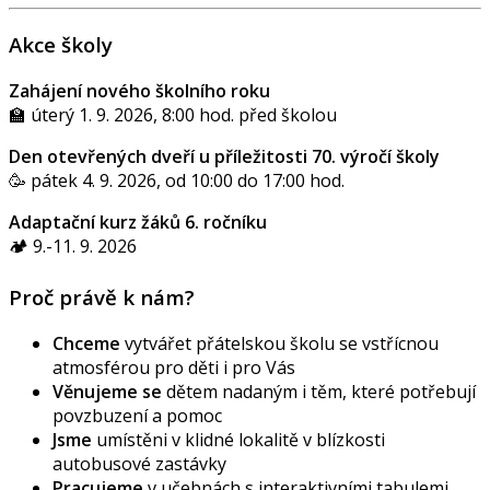
Akce školy
Zahájení nového školního roku
🏫 úterý 1. 9. 2026, 8:00 hod. před školou
Den otevřených dveří u příležitosti 70. výročí školy
🥳 pátek 4. 9. 2026, od 10:00 do 17:00 hod.
Adaptační kurz žáků 6. ročníku
🏕️ 9.-11. 9. 2026
Proč právě k nám?
Chceme
vytvářet přátelskou školu se vstřícnou
atmosférou pro děti i pro Vás
Věnujeme se
dětem nadaným i těm, které potřebují
povzbuzení a pomoc
Jsme
umístěni v klidné lokalitě v blízkosti
autobusové zastávky
Pracujeme
v učebnách s interaktivními tabulemi