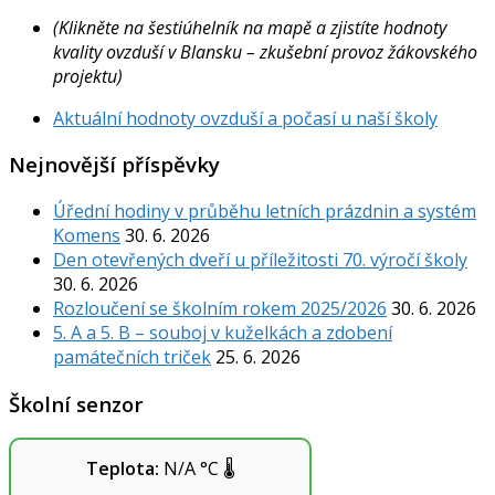
(Klikněte na šestiúhelník na mapě a zjistíte hodnoty
kvality ovzduší v Blansku – zkušební provoz žákovského
projektu)
Aktuální hodnoty ovzduší a počasí u naší školy
Nejnovější příspěvky
Úřední hodiny v průběhu letních prázdnin a systém
Komens
30. 6. 2026
Den otevřených dveří u příležitosti 70. výročí školy
30. 6. 2026
Rozloučení se školním rokem 2025/2026
30. 6. 2026
5. A a 5. B – souboj v kuželkách a zdobení
památečních triček
25. 6. 2026
Školní senzor
Teplota:
N/A
°C
🌡️