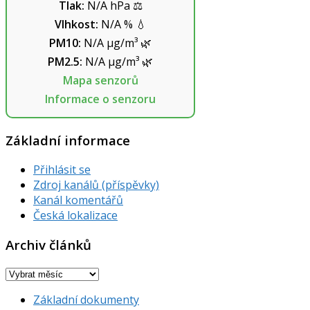
Tlak:
N/A
hPa
⚖️
Vlhkost:
N/A
%
💧
PM10:
N/A
µg/m³
🌿
PM2.5:
N/A
µg/m³
🌿
Mapa senzorů
Informace o senzoru
Základní informace
Přihlásit se
Zdroj kanálů (příspěvky)
Kanál komentářů
Česká lokalizace
Archiv článků
Archiv
článků
Základní dokumenty