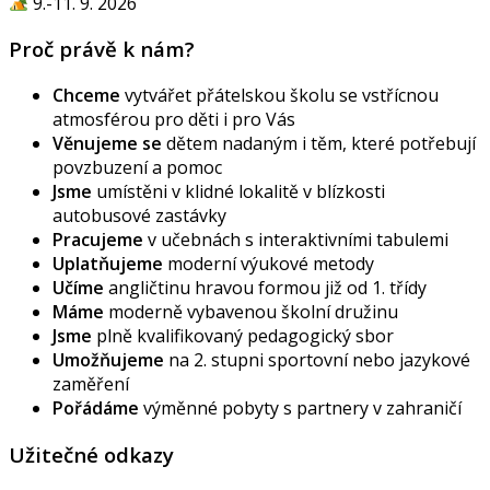
9.-11. 9. 2026
Proč právě k nám?
Chceme
vytvářet přátelskou školu se vstřícnou
atmosférou pro děti i pro Vás
Věnujeme se
dětem nadaným i těm, které potřebují
povzbuzení a pomoc
Jsme
umístěni v klidné lokalitě v blízkosti
autobusové zastávky
Pracujeme
v učebnách s interaktivními tabulemi
Uplatňujeme
moderní výukové metody
Učíme
angličtinu hravou formou již od 1. třídy
Máme
moderně vybavenou školní družinu
Jsme
plně kvalifikovaný pedagogický sbor
Umožňujeme
na 2. stupni sportovní nebo jazykové
zaměření
Pořádáme
výměnné pobyty s partnery v zahraničí
Užitečné odkazy