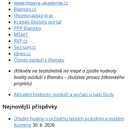
www.impera-akademie.cz
Blansko.cz
Jihomoravský kraj
Krajský školský portál
PPP Blansko
MŠMT
RVP.cz
Seznam.cz
Idnes.cz
Čistota ovzduší v Blansku
(Klikněte na šestiúhelník na mapě a zjistíte hodnoty
kvality ovzduší v Blansku – zkušební provoz žákovského
projektu)
Aktuální hodnoty ovzduší a počasí u naší školy
Nejnovější příspěvky
Úřední hodiny v průběhu letních prázdnin a systém
Komens
30. 6. 2026