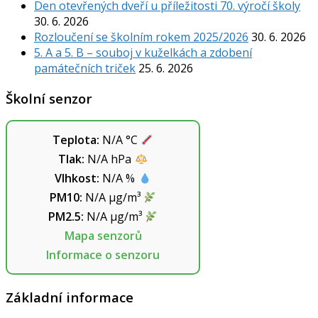
Den otevřených dveří u příležitosti 70. výročí školy
30. 6. 2026
Rozloučení se školním rokem 2025/2026
30. 6. 2026
5. A a 5. B – souboj v kuželkách a zdobení
památečních triček
25. 6. 2026
Školní senzor
Teplota:
N/A
°C
Tlak:
N/A
hPa
Vlhkost:
N/A
%
PM10:
N/A
µg/m³
PM2.5:
N/A
µg/m³
Mapa senzorů
Informace o senzoru
Základní informace