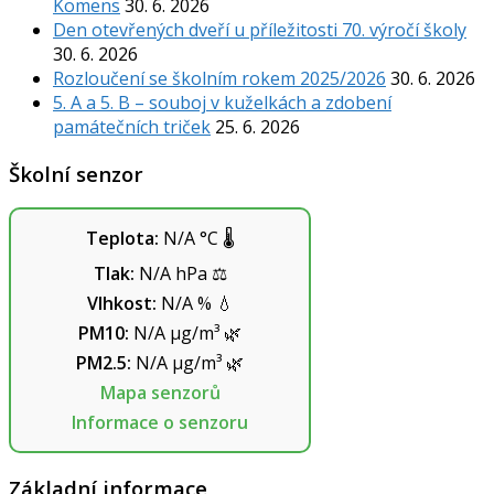
Komens
30. 6. 2026
Den otevřených dveří u příležitosti 70. výročí školy
30. 6. 2026
Rozloučení se školním rokem 2025/2026
30. 6. 2026
5. A a 5. B – souboj v kuželkách a zdobení
památečních triček
25. 6. 2026
Školní senzor
Teplota:
N/A
°C
🌡️
Tlak:
N/A
hPa
⚖️
Vlhkost:
N/A
%
💧
PM10:
N/A
µg/m³
🌿
PM2.5:
N/A
µg/m³
🌿
Mapa senzorů
Informace o senzoru
Základní informace