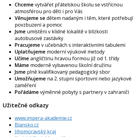
Chceme
vytvářet přátelskou školu se vstřícnou
atmosférou pro děti i pro Vás
Věnujeme se
dětem nadaným i těm, které potřebují
povzbuzení a pomoc
Jsme
umístěni v klidné lokalitě v blízkosti
autobusové zastávky
Pracujeme
v učebnách s interaktivními tabulemi
Uplatňujeme
moderní výukové metody
Učíme
angličtinu hravou formou již od 1. třídy
Máme
moderně vybavenou školní družinu
Jsme
plně kvalifikovaný pedagogický sbor
Umožňujeme
na 2. stupni sportovní nebo jazykové
zaměření
Pořádáme
výměnné pobyty s partnery v zahraničí
Užitečné odkazy
www.impera-akademie.cz
Blansko.cz
Jihomoravský kraj