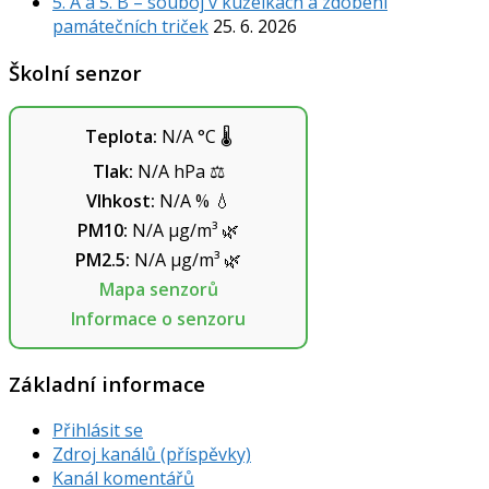
5. A a 5. B – souboj v kuželkách a zdobení
památečních triček
25. 6. 2026
Školní senzor
Teplota:
N/A
°C
🌡️
Tlak:
N/A
hPa
⚖️
Vlhkost:
N/A
%
💧
PM10:
N/A
µg/m³
🌿
PM2.5:
N/A
µg/m³
🌿
Mapa senzorů
Informace o senzoru
Základní informace
Přihlásit se
Zdroj kanálů (příspěvky)
Kanál komentářů