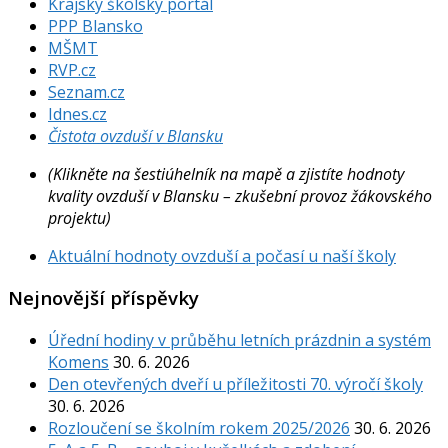
Krajský školský portál
PPP Blansko
MŠMT
RVP.cz
Seznam.cz
Idnes.cz
Čistota ovzduší v Blansku
(Klikněte na šestiúhelník na mapě a zjistíte hodnoty
kvality ovzduší v Blansku – zkušební provoz žákovského
projektu)
Aktuální hodnoty ovzduší a počasí u naší školy
Nejnovější příspěvky
Úřední hodiny v průběhu letních prázdnin a systém
Komens
30. 6. 2026
Den otevřených dveří u příležitosti 70. výročí školy
30. 6. 2026
Rozloučení se školním rokem 2025/2026
30. 6. 2026