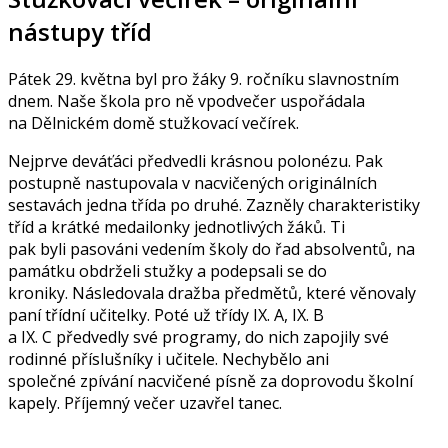
nástupy tříd
Pátek 29. května byl pro žáky 9. ročníku slavnostním
dnem. Naše škola pro ně vpodvečer uspořádala
na Dělnickém domě stužkovací večírek.
Nejprve deváťáci předvedli krásnou polonézu. Pak
postupně nastupovala v nacvičených originálních
sestavách jedna třída po druhé. Zazněly charakteristiky
tříd a krátké medailonky jednotlivých žáků. Ti
pak byli pasováni vedením školy do řad absolventů, na
památku obdrželi stužky a podepsali se do
kroniky. Následovala dražba předmětů, které věnovaly
paní třídní učitelky. Poté už třídy IX. A, IX. B
a IX. C předvedly své programy, do nich zapojily své
rodinné příslušníky i učitele. Nechybělo ani
společné zpívání nacvičené písně za doprovodu školní
kapely. Příjemný večer uzavřel tanec.