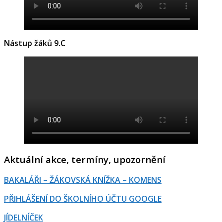
Nástup žáků 9.C
Aktuální akce, termíny, upozornění
BAKALÁŘI – ŽÁKOVSKÁ KNÍŽKA – KOMENS
PŘIHLÁŠENÍ DO ŠKOLNÍHO ÚČTU GOOGLE
JÍDELNÍČEK