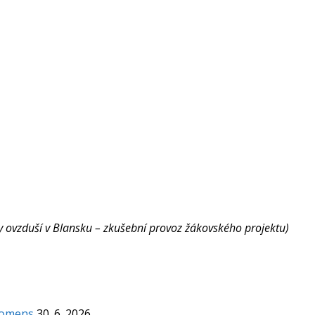
ity ovzduší v Blansku – zkušební provoz žákovského projektu)
Komens
30. 6. 2026