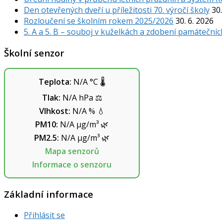
Den otevřených dveří u příležitosti 70. výročí školy
30.
Rozloučení se školním rokem 2025/2026
30. 6. 2026
5. A a 5. B – souboj v kuželkách a zdobení památečníc
Školní senzor
Teplota:
N/A
°C
🌡️
Tlak:
N/A
hPa
⚖️
Vlhkost:
N/A
%
💧
PM10:
N/A
µg/m³
🌿
PM2.5:
N/A
µg/m³
🌿
Mapa senzorů
Informace o senzoru
Základní informace
Přihlásit se