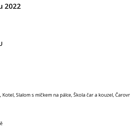
u 2022
U
 Kotel, Slalom s míčkem na pálce, Škola čar a kouzel, Čarovn
vě