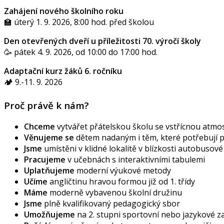
Zahájení nového školního roku
🏫 úterý 1. 9. 2026, 8:00 hod. před školou
Den otevřených dveří u příležitosti 70. výročí školy
🥳 pátek 4. 9. 2026, od 10:00 do 17:00 hod.
Adaptační kurz žáků 6. ročníku
🏕️ 9.-11. 9. 2026
Proč právě k nám?
Chceme
vytvářet přátelskou školu se vstřícnou atmos
Věnujeme se
dětem nadaným i těm, které potřebují
Jsme
umístěni v klidné lokalitě v blízkosti autobusov
Pracujeme
v učebnách s interaktivními tabulemi
Uplatňujeme
moderní výukové metody
Učíme
angličtinu hravou formou již od 1. třídy
Máme
moderně vybavenou školní družinu
Jsme
plně kvalifikovaný pedagogický sbor
Umožňujeme
na 2. stupni sportovní nebo jazykové 