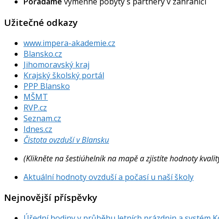
Pořádáme
výměnné pobyty s partnery v zahraničí
Užitečné odkazy
www.impera-akademie.cz
Blansko.cz
Jihomoravský kraj
Krajský školský portál
PPP Blansko
MŠMT
RVP.cz
Seznam.cz
Idnes.cz
Čistota ovzduší v Blansku
(Klikněte na šestiúhelník na mapě a zjistíte hodnoty kval
Aktuální hodnoty ovzduší a počasí u naší školy
Nejnovější příspěvky
Úřední hodiny v průběhu letních prázdnin a systém 