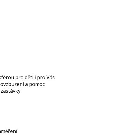
férou pro děti i pro Vás
 povzbuzení a pomoc
é zastávky
zaměření