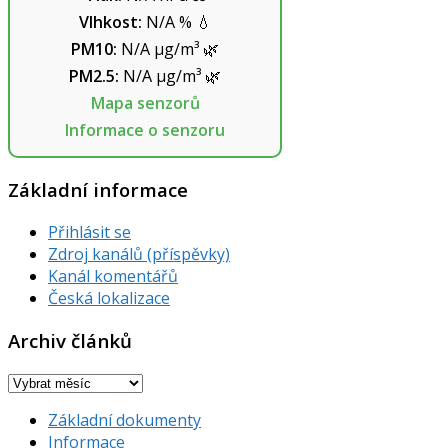
Vlhkost:
N/A
%
💧
PM10:
N/A
µg/m³
🌿
PM2.5:
N/A
µg/m³
🌿
Mapa senzorů
Informace o senzoru
Základní informace
Přihlásit se
Zdroj kanálů (příspěvky)
Kanál komentářů
Česká lokalizace
Archiv článků
Archiv
článků
Základní dokumenty
Informace