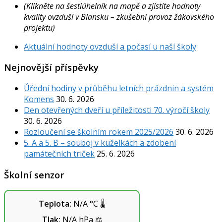
(Klikněte na šestiúhelník na mapě a zjistíte hodnoty
kvality ovzduší v Blansku – zkušební provoz žákovského
projektu)
Aktuální hodnoty ovzduší a počasí u naší školy
Nejnovější příspěvky
Úřední hodiny v průběhu letních prázdnin a systém
Komens
30. 6. 2026
Den otevřených dveří u příležitosti 70. výročí školy
30. 6. 2026
Rozloučení se školním rokem 2025/2026
30. 6. 2026
5. A a 5. B – souboj v kuželkách a zdobení
památečních triček
25. 6. 2026
Školní senzor
Teplota:
N/A
°C
🌡️
Tlak:
N/A
hPa
⚖️