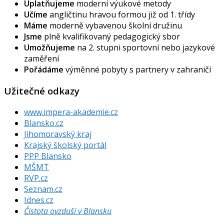
Uplatňujeme
moderní výukové metody
Učíme
angličtinu hravou formou již od 1. třídy
Máme
moderně vybavenou školní družinu
Jsme
plně kvalifikovaný pedagogický sbor
Umožňujeme
na 2. stupni sportovní nebo jazykové
zaměření
Pořádáme
výměnné pobyty s partnery v zahraničí
Užitečné odkazy
www.impera-akademie.cz
Blansko.cz
Jihomoravský kraj
Krajský školský portál
PPP Blansko
MŠMT
RVP.cz
Seznam.cz
Idnes.cz
Čistota ovzduší v Blansku