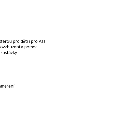
férou pro děti i pro Vás
 povzbuzení a pomoc
é zastávky
zaměření