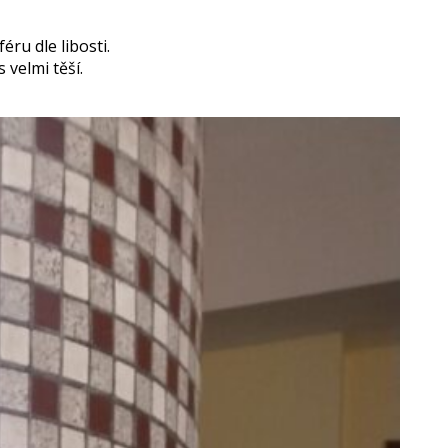
ru dle libosti.
 velmi těší.