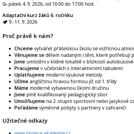
🥳 pátek 4. 9. 2026, od 10:00 do 17:00 hod.
Adaptační kurz žáků 6. ročníku
🏕️ 9.-11. 9. 2026
Proč právě k nám?
Chceme
vytvářet přátelskou školu se vstřícnou atmos
Věnujeme se
dětem nadaným i těm, které potřebují
Jsme
umístěni v klidné lokalitě v blízkosti autobusov
Pracujeme
v učebnách s interaktivními tabulemi
Uplatňujeme
moderní výukové metody
Učíme
angličtinu hravou formou již od 1. třídy
Máme
moderně vybavenou školní družinu
Jsme
plně kvalifikovaný pedagogický sbor
Umožňujeme
na 2. stupni sportovní nebo jazykové 
Pořádáme
výměnné pobyty s partnery v zahraničí
Užitečné odkazy
www.impera-akademie.cz