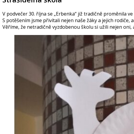
V podvečer 30. října se „Erbenka“ již tradičně proměnila ve
S potěšením jsme přivítali nejen naše žáky a jejich rodiče, al
Věříme, že netradičně vyzdobenou školu si užili nejen oni, ale