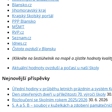
Blansko.cz
Jihomoravský kraj
Krajský školský portál
PPP Blansko
MŠMT
RVP.cz
Seznam.cz
Idnes.cz
Čistota ovzduší v Blansku
(Klikněte na šestiúhelník na mapě a zjistíte hodnoty kval
Aktuální hodnoty ovzduší a počasí u naší školy
Nejnovější příspěvky
Úřední hodiny v průběhu letních prázdnin a systém 
Den otevřených dveří u příležitosti 70. výročí školy
30.
Rozloučení se školním rokem 2025/2026
30. 6. 2026
5. A a 5. B – souboj v kuželkách a zdobení památečníc