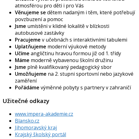
atmosférou pro děti i pro Vás
Věnujeme se
dětem nadaným i těm, které potřebují
povzbuzení a pomoc
Jsme
umístěni v klidné lokalitě v blízkosti
autobusové zastávky
Pracujeme
v učebnách s interaktivními tabulemi
Uplatňujeme
moderní výukové metody
Učíme
angličtinu hravou formou již od 1. třídy
Máme
moderně vybavenou školní družinu
Jsme
plně kvalifikovaný pedagogický sbor
Umožňujeme
na 2. stupni sportovní nebo jazykové
zaměření
Pořádáme
výměnné pobyty s partnery v zahraničí
Užitečné odkazy
www.impera-akademie.cz
Blansko.cz
Jihomoravský kraj
Krajský školský portál