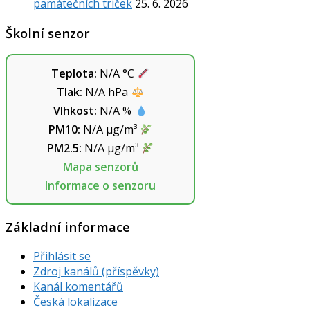
památečních triček
25. 6. 2026
Školní senzor
Teplota:
N/A
°C
Tlak:
N/A
hPa
Vlhkost:
N/A
%
PM10:
N/A
µg/m³
PM2.5:
N/A
µg/m³
Mapa senzorů
Informace o senzoru
Základní informace
Přihlásit se
Zdroj kanálů (příspěvky)
Kanál komentářů
Česká lokalizace