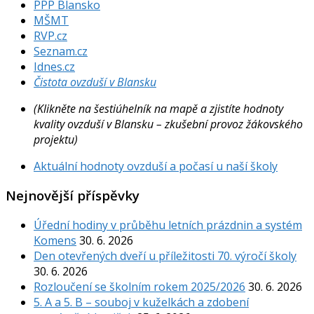
PPP Blansko
MŠMT
RVP.cz
Seznam.cz
Idnes.cz
Čistota ovzduší v Blansku
(Klikněte na šestiúhelník na mapě a zjistíte hodnoty
kvality ovzduší v Blansku – zkušební provoz žákovského
projektu)
Aktuální hodnoty ovzduší a počasí u naší školy
Nejnovější příspěvky
Úřední hodiny v průběhu letních prázdnin a systém
Komens
30. 6. 2026
Den otevřených dveří u příležitosti 70. výročí školy
30. 6. 2026
Rozloučení se školním rokem 2025/2026
30. 6. 2026
5. A a 5. B – souboj v kuželkách a zdobení