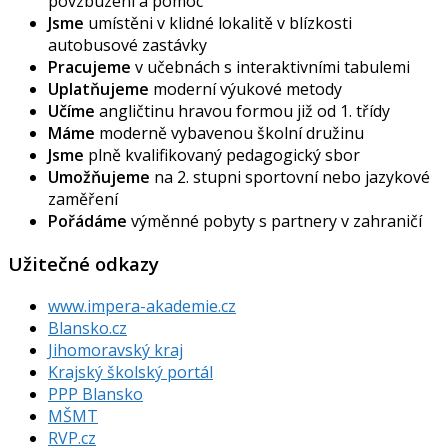
povzbuzení a pomoc
Jsme
umístěni v klidné lokalitě v blízkosti
autobusové zastávky
Pracujeme
v učebnách s interaktivními tabulemi
Uplatňujeme
moderní výukové metody
Učíme
angličtinu hravou formou již od 1. třídy
Máme
moderně vybavenou školní družinu
Jsme
plně kvalifikovaný pedagogický sbor
Umožňujeme
na 2. stupni sportovní nebo jazykové
zaměření
Pořádáme
výměnné pobyty s partnery v zahraničí
Užitečné odkazy
www.impera-akademie.cz
Blansko.cz
Jihomoravský kraj
Krajský školský portál
PPP Blansko
MŠMT
RVP.cz