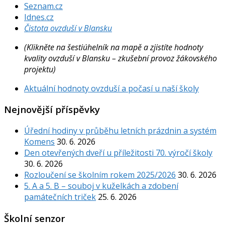
Seznam.cz
Idnes.cz
Čistota ovzduší v Blansku
(Klikněte na šestiúhelník na mapě a zjistíte hodnoty
kvality ovzduší v Blansku – zkušební provoz žákovského
projektu)
Aktuální hodnoty ovzduší a počasí u naší školy
Nejnovější příspěvky
Úřední hodiny v průběhu letních prázdnin a systém
Komens
30. 6. 2026
Den otevřených dveří u příležitosti 70. výročí školy
30. 6. 2026
Rozloučení se školním rokem 2025/2026
30. 6. 2026
5. A a 5. B – souboj v kuželkách a zdobení
památečních triček
25. 6. 2026
Školní senzor