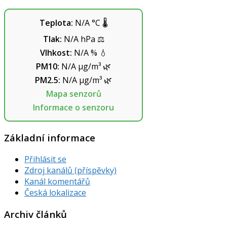
Teplota:
N/A
°C
🌡️
Tlak:
N/A
hPa
⚖️
Vlhkost:
N/A
%
💧
PM10:
N/A
µg/m³
🌿
PM2.5:
N/A
µg/m³
🌿
Mapa senzorů
Informace o senzoru
Základní informace
Přihlásit se
Zdroj kanálů (příspěvky)
Kanál komentářů
Česká lokalizace
Archiv článků