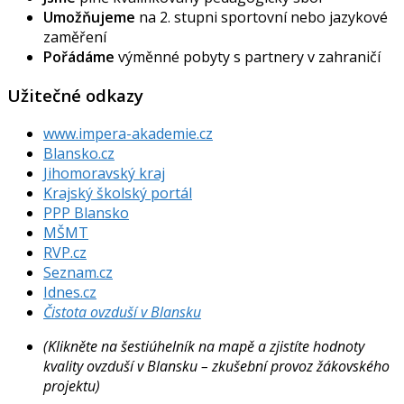
Umožňujeme
na 2. stupni sportovní nebo jazykové
zaměření
Pořádáme
výměnné pobyty s partnery v zahraničí
Užitečné odkazy
www.impera-akademie.cz
Blansko.cz
Jihomoravský kraj
Krajský školský portál
PPP Blansko
MŠMT
RVP.cz
Seznam.cz
Idnes.cz
Čistota ovzduší v Blansku
(Klikněte na šestiúhelník na mapě a zjistíte hodnoty
kvality ovzduší v Blansku – zkušební provoz žákovského
projektu)