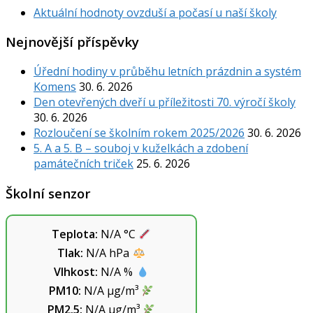
Aktuální hodnoty ovzduší a počasí u naší školy
Nejnovější příspěvky
Úřední hodiny v průběhu letních prázdnin a systém
Komens
30. 6. 2026
Den otevřených dveří u příležitosti 70. výročí školy
30. 6. 2026
Rozloučení se školním rokem 2025/2026
30. 6. 2026
5. A a 5. B – souboj v kuželkách a zdobení
památečních triček
25. 6. 2026
Školní senzor
Teplota:
N/A
°C
Tlak:
N/A
hPa
Vlhkost:
N/A
%
PM10:
N/A
µg/m³
PM2.5:
N/A
µg/m³