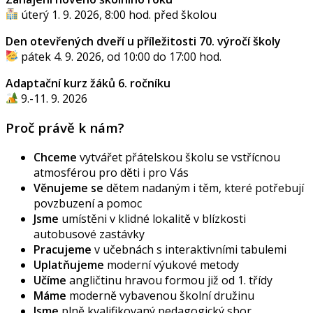
úterý 1. 9. 2026, 8:00 hod. před školou
Den otevřených dveří u příležitosti 70. výročí školy
pátek 4. 9. 2026, od 10:00 do 17:00 hod.
Adaptační kurz žáků 6. ročníku
9.-11. 9. 2026
Proč právě k nám?
Chceme
vytvářet přátelskou školu se vstřícnou
atmosférou pro děti i pro Vás
Věnujeme se
dětem nadaným i těm, které potřebují
povzbuzení a pomoc
Jsme
umístěni v klidné lokalitě v blízkosti
autobusové zastávky
Pracujeme
v učebnách s interaktivními tabulemi
Uplatňujeme
moderní výukové metody
Učíme
angličtinu hravou formou již od 1. třídy
Máme
moderně vybavenou školní družinu
Jsme
plně kvalifikovaný pedagogický sbor