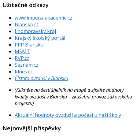
Užitečné odkazy
www.impera-akademie.cz
Blansko.cz
Jihomoravský kraj
Krajský školský portál
PPP Blansko
MŠMT
RVP.cz
Seznam.cz
Idnes.cz
Čistota ovzduší v Blansku
(Klikněte na šestiúhelník na mapě a zjistíte hodnoty
kvality ovzduší v Blansku – zkušební provoz žákovského
projektu)
Aktuální hodnoty ovzduší a počasí u naší školy
Nejnovější příspěvky