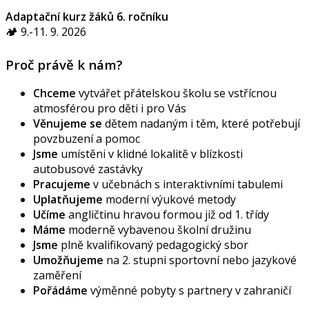
Adaptační kurz žáků 6. ročníku
🏕️ 9.-11. 9. 2026
Proč právě k nám?
Chceme
vytvářet přátelskou školu se vstřícnou
atmosférou pro děti i pro Vás
Věnujeme se
dětem nadaným i těm, které potřebují
povzbuzení a pomoc
Jsme
umístěni v klidné lokalitě v blízkosti
autobusové zastávky
Pracujeme
v učebnách s interaktivními tabulemi
Uplatňujeme
moderní výukové metody
Učíme
angličtinu hravou formou již od 1. třídy
Máme
moderně vybavenou školní družinu
Jsme
plně kvalifikovaný pedagogický sbor
Umožňujeme
na 2. stupni sportovní nebo jazykové
zaměření
Pořádáme
výměnné pobyty s partnery v zahraničí