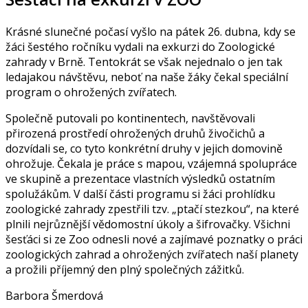
Krásné slunečné počasí vyšlo na pátek 26. dubna, kdy se
žáci šestého ročníku vydali na exkurzi do Zoologické
zahrady v Brně. Tentokrát se však nejednalo o jen tak
ledajakou návštěvu, neboť na naše žáky čekal speciální
program o ohrožených zvířatech.
Společně putovali po kontinentech, navštěvovali
přirozená prostředí ohrožených druhů živočichů a
dozvídali se, co tyto konkrétní druhy v jejich domovině
ohrožuje. Čekala je práce s mapou, vzájemná spolupráce
ve skupině a prezentace vlastních výsledků ostatním
spolužákům. V další části programu si žáci prohlídku
zoologické zahrady zpestřili tzv. „ptačí stezkou“, na které
plnili nejrůznější vědomostní úkoly a šifrovačky. Všichni
šesťáci si ze Zoo odnesli nové a zajímavé poznatky o práci
zoologických zahrad a ohrožených zvířatech naší planety
a prožili příjemný den plný společných zážitků.
Barbora Šmerdová