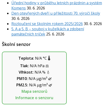
Úřední hodiny v průběhu letních prázdnin a systém
Komens
30. 6. 2026
Den otevřených dveří u příležitosti 70. výročí školy
30. 6. 2026
Rozloučení se školním rokem 2025/2026
30. 6. 2026
5. A a 5. B – souboj v kuželkách a zdobení
památečních triček
25. 6. 2026
Školní senzor
Teplota:
N/A
°C
🌡️
Tlak:
N/A
hPa
⚖️
Vlhkost:
N/A
%
💧
PM10:
N/A
µg/m³
🌿
PM2.5:
N/A
µg/m³
🌿
Mapa senzorů
Informace o senzoru