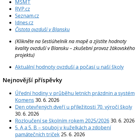
MŠMT
RVP.cz
Seznam.cz
Idnes.cz
Čistota ovzduší v Blansku
(Klikněte na šestiúhelník na mapě a zjistíte hodnoty
kvality ovzduší v Blansku – zkušební provoz žákovského
projektu)
Aktuální hodnoty ovzduší a počasí u naší školy
Nejnovější příspěvky
Úřední hodiny v průběhu letních prázdnin a systém
Komens
30. 6. 2026
Den otevřených dveří u příležitosti 70. výročí školy
30. 6. 2026
Rozloučení se školním rokem 2025/2026
30. 6. 2026
5. A a 5. B – souboj v kuželkách a zdobení
památečních triček
25. 6. 2026