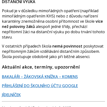
DISTANČNÍ VÝUKA
Pokud je v důsledku mimořádných opatření (například
mimořádným opatřením KHS) nebo z důvodu nařízení
karantény znemožněna osobní přítomnost ve škole
více
než poloviny žáků
alespoň jedné třídy, přechází
nepřítomní žáci na distanční výuku po dobu trvání tohoto
stavu.
V ostatních případech škola
nemá povinnost
poskytovat
nepřítomným žákům vzdělávání distančním způsobem.
Škola postupuje obdobně jako při běžné absenci.
Aktuální akce, termíny, upozornění
BAKALÁŘI – ŽÁKOVSKÁ KNÍŽKA – KOMENS
PŘIHLÁŠENÍ DO ŠKOLNÍHO ÚČTU GOOGLE
JÍDELNÍČEK