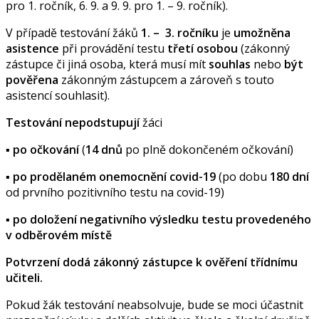
pro 1. ročník, 6. 9. a 9. 9. pro 1. – 9. ročník).
V případě testování žáků
1. – 3. ročníku
je
umožněna
asistence
při provádění testu
třetí osobou
(zákonný
zástupce či jiná osoba, která musí mít
souhlas
nebo
být
pověřena
zákonným zástupcem a zároveň s touto
asistencí souhlasit).
Testování nepodstupují
žáci
▪
po očkování
(
14 dnů
po plně dokončeném očkování)
▪
po prodělaném onemocnění covid-19
(po dobu
180 dní
od prvního pozitivního testu na covid-19)
▪
po doložení
negativního výsledku testu provedeného
v odběrovém místě
Potvrzení dodá zákonný zástupce k ověření třídnímu
učiteli.
Pokud žák testování neabsolvuje, bude se moci účastnit