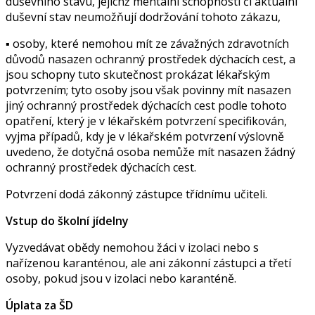
duševního stavu, jejichž mentální schopnosti či aktuální
duševní stav neumožňují dodržování tohoto zákazu,
▪ osoby, které nemohou mít ze závažných zdravotních
důvodů nasazen ochranný prostředek dýchacích cest, a
jsou schopny tuto skutečnost prokázat lékařským
potvrzením; tyto osoby jsou však povinny mít nasazen
jiný ochranný prostředek dýchacích cest podle tohoto
opatření, který je v lékařském potvrzení specifikován,
vyjma případů, kdy je v lékařském potvrzení výslovně
uvedeno, že dotyčná osoba nemůže mít nasazen žádný
ochranný prostředek dýchacích cest.
Potvrzení dodá zákonný zástupce třídnímu učiteli.
Vstup do školní jídelny
Vyzvedávat obědy nemohou žáci v izolaci nebo s
nařízenou karanténou, ale ani zákonní zástupci a třetí
osoby, pokud jsou v izolaci nebo karanténě.
Úplata za ŠD