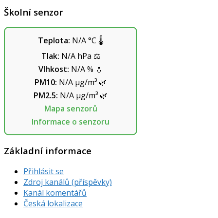
Školní senzor
Teplota:
N/A
°C
🌡️
Tlak:
N/A
hPa
⚖️
Vlhkost:
N/A
%
💧
PM10:
N/A
µg/m³
🌿
PM2.5:
N/A
µg/m³
🌿
Mapa senzorů
Informace o senzoru
Základní informace
Přihlásit se
Zdroj kanálů (příspěvky)
Kanál komentářů
Česká lokalizace