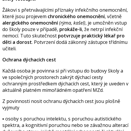
Žákovi s přetrvávajícími příznaky infekčního onemocnění,
které jsou projevem
chronického onemocnění
, včetně
alergického onemocnění
(rýma, kašel)
, je umožněn vstup
do školy pouze v případě,
prokáže-li
, že netrpí infekční
nemocí. Tuto skutečnost
potvrzuje praktický lékař pro
děti a dorost
. Potvrzení dodá zákonný zástupce třídnímu
učiteli.
Ochrana dýchacích cest
Každá osoba je povinna si při vstupu do budovy školy a
ve společných prostorech zakrýt dýchací cesty
ochranným prostředkem dýchacích cest, který je uveden v
aktuálně platném mimořádném opatření MZd.
Z povinnosti nosit ochranu dýchacích cest jsou plošně
vyjmuty
▪ osoby s poruchou intelektu, s poruchou autistického
spektra, a kognitivní poruchou nebo se závažnou alterací