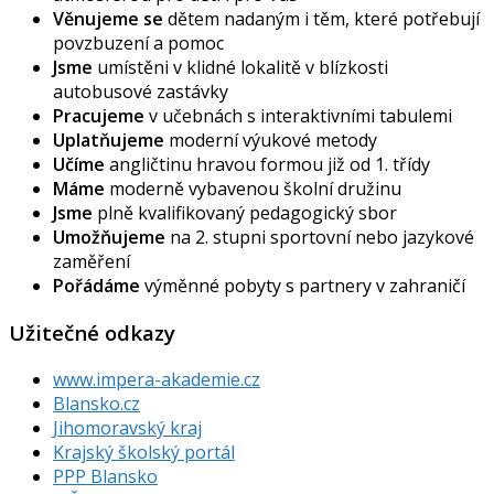
Věnujeme se
dětem nadaným i těm, které potřebují
povzbuzení a pomoc
Jsme
umístěni v klidné lokalitě v blízkosti
autobusové zastávky
Pracujeme
v učebnách s interaktivními tabulemi
Uplatňujeme
moderní výukové metody
Učíme
angličtinu hravou formou již od 1. třídy
Máme
moderně vybavenou školní družinu
Jsme
plně kvalifikovaný pedagogický sbor
Umožňujeme
na 2. stupni sportovní nebo jazykové
zaměření
Pořádáme
výměnné pobyty s partnery v zahraničí
Užitečné odkazy
www.impera-akademie.cz
Blansko.cz
Jihomoravský kraj
Krajský školský portál
PPP Blansko