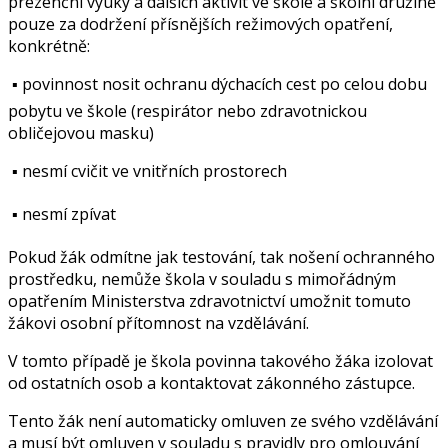
prezenční výuky a dalších aktivit ve škole a školní družině
pouze za dodržení přísnějších režimových opatření,
konkrétně:
 ▪ povinnost nosit ochranu dýchacích cest po celou dobu
pobytu ve škole (respirátor nebo zdravotnickou
obličejovou masku)
 ▪ nesmí cvičit ve vnitřních prostorech
 ▪ nesmí zpívat
Pokud žák odmítne jak testování, tak nošení ochranného
prostředku, nemůže škola v souladu s mimořádným
opatřením Ministerstva zdravotnictví umožnit tomuto
žákovi osobní přítomnost na vzdělávání.
V tomto případě je škola povinna takového žáka izolovat
od ostatních osob a kontaktovat zákonného zástupce.
Tento žák není automaticky omluven ze svého vzdělávání
a musí být omluven v souladu s pravidly pro omlouvání