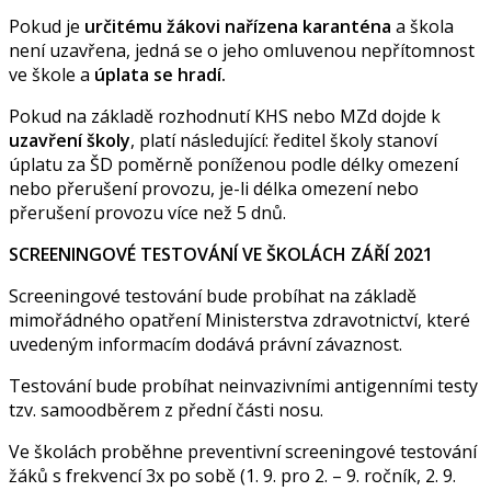
Pokud je
určitému žákovi nařízena karanténa
a škola
není uzavřena, jedná se o jeho omluvenou nepřítomnost
ve škole a
úplata se hradí.
Pokud na základě rozhodnutí KHS nebo MZd dojde k
uzavření školy
, platí následující: ředitel školy stanoví
úplatu za ŠD poměrně poníženou podle délky omezení
nebo přerušení provozu, je-li délka omezení nebo
přerušení provozu více než 5 dnů.
SCREENINGOVÉ TESTOVÁNÍ VE ŠKOLÁCH ZÁŘÍ 2021
Screeningové testování bude probíhat na základě
mimořádného opatření Ministerstva zdravotnictví, které
uvedeným informacím dodává právní závaznost.
Testování bude probíhat neinvazivními antigenními testy
tzv. samoodběrem z přední části nosu.
Ve školách proběhne preventivní screeningové testování
žáků s frekvencí 3x po sobě (1. 9. pro 2. – 9. ročník, 2. 9.