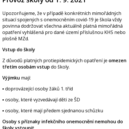
Upozorňujeme, že v případě konkrétních mimořádných
situací spojených s onemocněním covid-19 je škola vždy
povinna dodržovat všechna aktuálně platná mimořádná
opatření vyhlášená pro dané území příslušnou KHS nebo
plošně MZd.
Vstup do školy
Z důvodů platných protiepidemických opatření je
omezen
třetím osobám vstup
do školy.
Výjimku
mají:
▪ doprovázející osoby žáků 1. tříd
▪ osoby, které vyzvedávají děti ze ŠD
▪ osoby, které mají předem sjednanou schůzku
Osoby s příznaky infekčního onemocnění nemohou do
školy vstoupit.