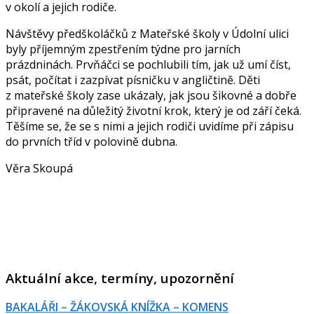
v okolí a jejich rodiče.
Návštěvy předškoláčků z Mateřské školy v Údolní ulici
byly příjemným zpestřením týdne pro jarních
prázdninách. Prvňáčci se pochlubili tím, jak už umí číst,
psát, počítat i zazpívat písničku v angličtině. Děti
z mateřské školy zase ukázaly, jak jsou šikovné a dobře
připravené na důležitý životní krok, který je od září čeká.
Těšíme se, že se s nimi a jejich rodiči uvidíme při zápisu
do prvních tříd v polovině dubna.
Věra Skoupá
Aktuální akce, termíny, upozornění
BAKALÁŘI – ŽÁKOVSKÁ KNÍŽKA – KOMENS