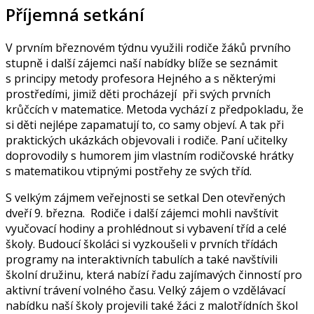
Příjemná setkání
V prvním březnovém týdnu využili rodiče žáků prvního
stupně i další zájemci naší nabídky blíže se seznámit
s principy metody profesora Hejného a s některými
prostředími, jimiž děti procházejí při svých prvních
krůčcích v matematice. Metoda vychází z předpokladu, že
si děti nejlépe zapamatují to, co samy objeví. A tak při
praktických ukázkách objevovali i rodiče. Paní učitelky
doprovodily s humorem jim vlastním rodičovské hrátky
s matematikou vtipnými postřehy ze svých tříd.
S velkým zájmem veřejnosti se setkal Den otevřených
dveří 9. března. Rodiče i další zájemci mohli navštívit
vyučovací hodiny a prohlédnout si vybavení tříd a celé
školy. Budoucí školáci si vyzkoušeli v prvních třídách
programy na interaktivních tabulích a také navštívili
školní družinu, která nabízí řadu zajímavých činností pro
aktivní trávení volného času. Velký zájem o vzdělávací
nabídku naší školy projevili také žáci z malotřídních škol