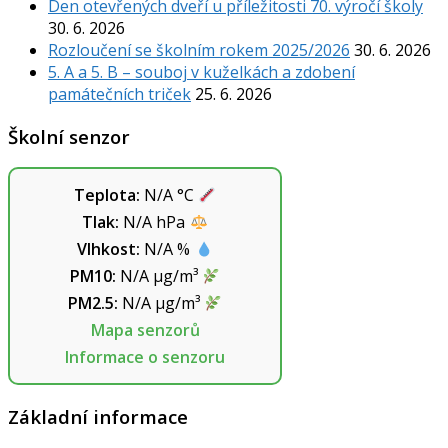
Den otevřených dveří u příležitosti 70. výročí školy
30. 6. 2026
Rozloučení se školním rokem 2025/2026
30. 6. 2026
5. A a 5. B – souboj v kuželkách a zdobení
památečních triček
25. 6. 2026
Školní senzor
Teplota:
N/A
°C
Tlak:
N/A
hPa
Vlhkost:
N/A
%
PM10:
N/A
µg/m³
PM2.5:
N/A
µg/m³
Mapa senzorů
Informace o senzoru
Základní informace