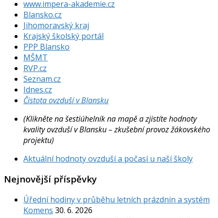
www.impera-akademie.cz
Blansko.cz
Jihomoravský kraj
Krajský školský portál
PPP Blansko
MŠMT
RVP.cz
Seznam.cz
Idnes.cz
Čistota ovzduší v Blansku
(Klikněte na šestiúhelník na mapě a zjistíte hodnoty
kvality ovzduší v Blansku – zkušební provoz žákovského
projektu)
Aktuální hodnoty ovzduší a počasí u naší školy
Nejnovější příspěvky
Úřední hodiny v průběhu letních prázdnin a systém
Komens
30. 6. 2026