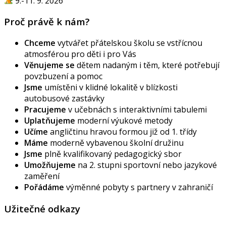
9.-11. 9. 2026
Proč právě k nám?
Chceme
vytvářet přátelskou školu se vstřícnou
atmosférou pro děti i pro Vás
Věnujeme se
dětem nadaným i těm, které potřebují
povzbuzení a pomoc
Jsme
umístěni v klidné lokalitě v blízkosti
autobusové zastávky
Pracujeme
v učebnách s interaktivními tabulemi
Uplatňujeme
moderní výukové metody
Učíme
angličtinu hravou formou již od 1. třídy
Máme
moderně vybavenou školní družinu
Jsme
plně kvalifikovaný pedagogický sbor
Umožňujeme
na 2. stupni sportovní nebo jazykové
zaměření
Pořádáme
výměnné pobyty s partnery v zahraničí
Užitečné odkazy