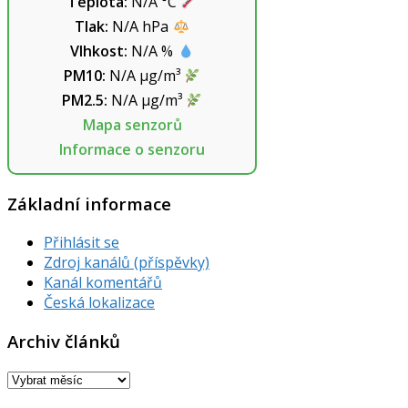
Teplota:
N/A
°C
Tlak:
N/A
hPa
Vlhkost:
N/A
%
PM10:
N/A
µg/m³
PM2.5:
N/A
µg/m³
Mapa senzorů
Informace o senzoru
Základní informace
Přihlásit se
Zdroj kanálů (příspěvky)
Kanál komentářů
Česká lokalizace
Archiv článků
Archiv
článků