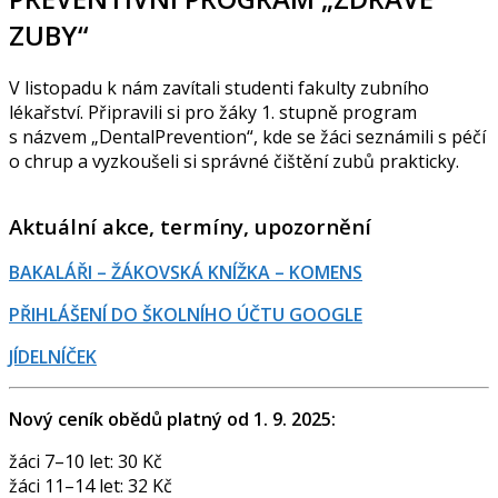
ZUBY“
V listopadu k nám zavítali studenti fakulty zubního
lékařství. Připravili si pro žáky 1. stupně program
s názvem „DentalPrevention“, kde se žáci seznámili s péčí
o chrup a vyzkoušeli si správné čištění zubů prakticky.
Aktuální akce, termíny, upozornění
BAKALÁŘI – ŽÁKOVSKÁ KNÍŽKA – KOMENS
PŘIHLÁŠENÍ DO ŠKOLNÍHO ÚČTU GOOGLE
JÍDELNÍČEK
Nový ceník obědů platný od 1. 9. 2025:
žáci 7–10 let: 30 Kč
žáci 11–14 let: 32 Kč