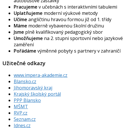
autobusové zastávky
Pracujeme
v učebnách s interaktivními tabulemi
Uplatňujeme
moderní výukové metody
Učíme
angličtinu hravou formou již od 1. třídy
Máme
moderně vybavenou školní družinu
Jsme
plně kvalifikovaný pedagogický sbor
Umožňujeme
na 2. stupni sportovní nebo jazykové
zaměření
Pořádáme
výměnné pobyty s partnery v zahraničí
Užitečné odkazy
www.impera-akademie.cz
Blansko.cz
Jihomoravský kraj
Krajský školský portál
PPP Blansko
MŠMT
RVP.cz
Seznam.cz
Idnes.cz