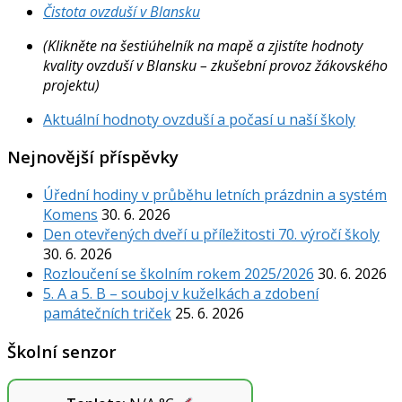
Čistota ovzduší v Blansku
(Klikněte na šestiúhelník na mapě a zjistíte hodnoty
kvality ovzduší v Blansku – zkušební provoz žákovského
projektu)
Aktuální hodnoty ovzduší a počasí u naší školy
Nejnovější příspěvky
Úřední hodiny v průběhu letních prázdnin a systém
Komens
30. 6. 2026
Den otevřených dveří u příležitosti 70. výročí školy
30. 6. 2026
Rozloučení se školním rokem 2025/2026
30. 6. 2026
5. A a 5. B – souboj v kuželkách a zdobení
památečních triček
25. 6. 2026
Školní senzor