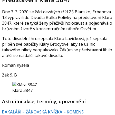
Dne 3. 3. 2020 se žáci devátých tříd ZŠ Blansko, Erbenova
13 vypravili do Divadla Bolka Polívky na představení Klára
3847, které se týká ženy přeživší holocaust a pojednává o
hrůzném životě v koncentračním táboře Osvětim.
Toto divadelní hru sepsala Klára Lavičková, jež sepsala
příběh své babičky Kláry Brodyové, aby se už nic
takového nikdy neopakovalo. Žákům se představení líbilo
a těší se na další takové divadlo.
Roman Kysela
Žák 9. B
Klára 3847
Aktuální akce, termíny, upozornění
BAKALÁŘI – ŽÁKOVSKÁ KNÍŽKA – KOMENS