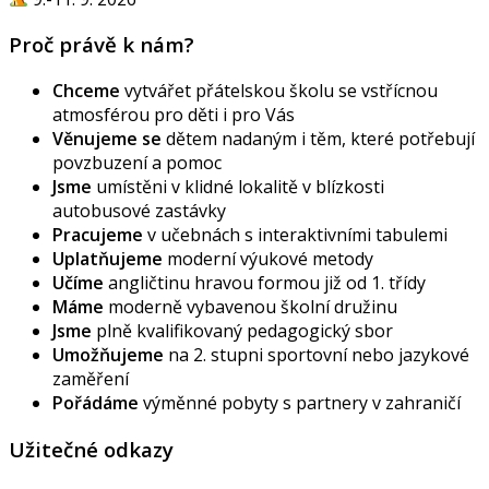
Proč právě k nám?
Chceme
vytvářet přátelskou školu se vstřícnou
atmosférou pro děti i pro Vás
Věnujeme se
dětem nadaným i těm, které potřebují
povzbuzení a pomoc
Jsme
umístěni v klidné lokalitě v blízkosti
autobusové zastávky
Pracujeme
v učebnách s interaktivními tabulemi
Uplatňujeme
moderní výukové metody
Učíme
angličtinu hravou formou již od 1. třídy
Máme
moderně vybavenou školní družinu
Jsme
plně kvalifikovaný pedagogický sbor
Umožňujeme
na 2. stupni sportovní nebo jazykové
zaměření
Pořádáme
výměnné pobyty s partnery v zahraničí
Užitečné odkazy