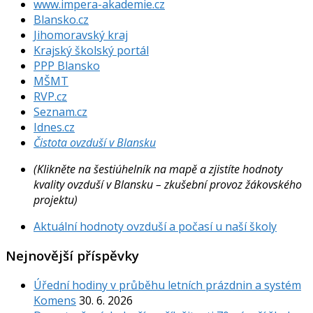
www.impera-akademie.cz
Blansko.cz
Jihomoravský kraj
Krajský školský portál
PPP Blansko
MŠMT
RVP.cz
Seznam.cz
Idnes.cz
Čistota ovzduší v Blansku
(Klikněte na šestiúhelník na mapě a zjistíte hodnoty
kvality ovzduší v Blansku – zkušební provoz žákovského
projektu)
Aktuální hodnoty ovzduší a počasí u naší školy
Nejnovější příspěvky
Úřední hodiny v průběhu letních prázdnin a systém
Komens
30. 6. 2026