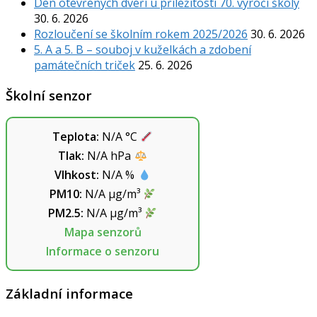
Den otevřených dveří u příležitosti 70. výročí školy
30. 6. 2026
Rozloučení se školním rokem 2025/2026
30. 6. 2026
5. A a 5. B – souboj v kuželkách a zdobení
památečních triček
25. 6. 2026
Školní senzor
Teplota:
N/A
°C
Tlak:
N/A
hPa
Vlhkost:
N/A
%
PM10:
N/A
µg/m³
PM2.5:
N/A
µg/m³
Mapa senzorů
Informace o senzoru
Základní informace