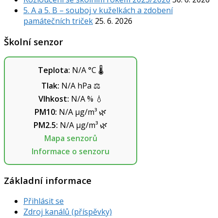
5. A a 5. B – souboj v kuželkách a zdobení
památečních triček
25. 6. 2026
Školní senzor
Teplota:
N/A
°C
🌡️
Tlak:
N/A
hPa
⚖️
Vlhkost:
N/A
%
💧
PM10:
N/A
µg/m³
🌿
PM2.5:
N/A
µg/m³
🌿
Mapa senzorů
Informace o senzoru
Základní informace
Přihlásit se
Zdroj kanálů (příspěvky)