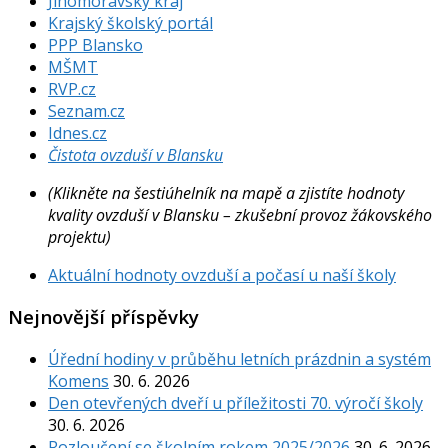
Jihomoravský kraj
Krajský školský portál
PPP Blansko
MŠMT
RVP.cz
Seznam.cz
Idnes.cz
Čistota ovzduší v Blansku
(Klikněte na šestiúhelník na mapě a zjistíte hodnoty
kvality ovzduší v Blansku – zkušební provoz žákovského
projektu)
Aktuální hodnoty ovzduší a počasí u naší školy
Nejnovější příspěvky
Úřední hodiny v průběhu letních prázdnin a systém
Komens
30. 6. 2026
Den otevřených dveří u příležitosti 70. výročí školy
30. 6. 2026
Rozloučení se školním rokem 2025/2026
30. 6. 2026