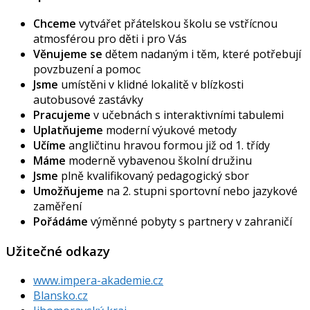
Chceme
vytvářet přátelskou školu se vstřícnou
atmosférou pro děti i pro Vás
Věnujeme se
dětem nadaným i těm, které potřebují
povzbuzení a pomoc
Jsme
umístěni v klidné lokalitě v blízkosti
autobusové zastávky
Pracujeme
v učebnách s interaktivními tabulemi
Uplatňujeme
moderní výukové metody
Učíme
angličtinu hravou formou již od 1. třídy
Máme
moderně vybavenou školní družinu
Jsme
plně kvalifikovaný pedagogický sbor
Umožňujeme
na 2. stupni sportovní nebo jazykové
zaměření
Pořádáme
výměnné pobyty s partnery v zahraničí
Užitečné odkazy
www.impera-akademie.cz
Blansko.cz