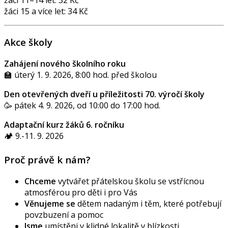
žáci 11–14 let: 32 Kč
žáci 15 a více let: 34 Kč
Akce školy
Zahájení nového školního roku
🏫 úterý 1. 9. 2026, 8:00 hod. před školou
Den otevřených dveří u příležitosti 70. výročí školy
🥳 pátek 4. 9. 2026, od 10:00 do 17:00 hod.
Adaptační kurz žáků 6. ročníku
🏕️ 9.-11. 9. 2026
Proč právě k nám?
Chceme
vytvářet přátelskou školu se vstřícnou
atmosférou pro děti i pro Vás
Věnujeme se
dětem nadaným i těm, které potřebují
povzbuzení a pomoc
Jsme
umístěni v klidné lokalitě v blízkosti