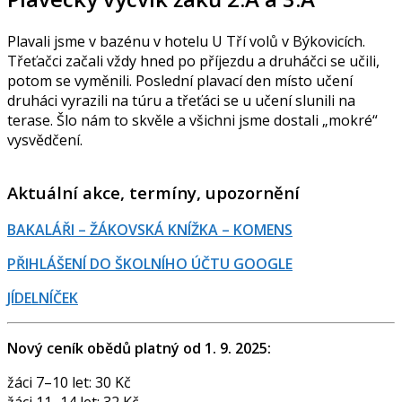
Plavali jsme v bazénu v hotelu U Tří volů v Býkovicích.
Třeťačci začali vždy hned po příjezdu a druháčci se učili,
potom se vyměnili. Poslední plavací den místo učení
druháci vyrazili na túru a třeťáci se u učení slunili na
terase. Šlo nám to skvěle a všichni jsme dostali „mokré“
vysvědčení.
Aktuální akce, termíny, upozornění
BAKALÁŘI – ŽÁKOVSKÁ KNÍŽKA – KOMENS
PŘIHLÁŠENÍ DO ŠKOLNÍHO ÚČTU GOOGLE
JÍDELNÍČEK
Nový ceník obědů platný od 1. 9. 2025:
žáci 7–10 let: 30 Kč