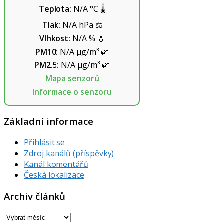
Teplota:
N/A
°C
🌡️
Tlak:
N/A
hPa
⚖️
Vlhkost:
N/A
%
💧
PM10:
N/A
µg/m³
🌿
PM2.5:
N/A
µg/m³
🌿
Mapa senzorů
Informace o senzoru
Základní informace
Přihlásit se
Zdroj kanálů (příspěvky)
Kanál komentářů
Česká lokalizace
Archiv článků
Archiv