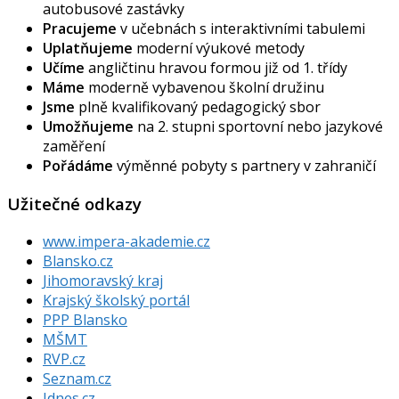
autobusové zastávky
Pracujeme
v učebnách s interaktivními tabulemi
Uplatňujeme
moderní výukové metody
Učíme
angličtinu hravou formou již od 1. třídy
Máme
moderně vybavenou školní družinu
Jsme
plně kvalifikovaný pedagogický sbor
Umožňujeme
na 2. stupni sportovní nebo jazykové
zaměření
Pořádáme
výměnné pobyty s partnery v zahraničí
Užitečné odkazy
www.impera-akademie.cz
Blansko.cz
Jihomoravský kraj
Krajský školský portál
PPP Blansko
MŠMT
RVP.cz
Seznam.cz
Idnes.cz