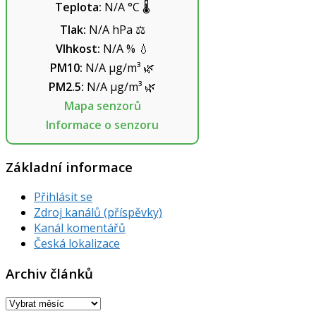
Teplota:
N/A
°C
🌡️
Tlak:
N/A
hPa
⚖️
Vlhkost:
N/A
%
💧
PM10:
N/A
µg/m³
🌿
PM2.5:
N/A
µg/m³
🌿
Mapa senzorů
Informace o senzoru
Základní informace
Přihlásit se
Zdroj kanálů (příspěvky)
Kanál komentářů
Česká lokalizace
Archiv článků
Archiv