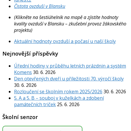
Čistota ovzduší v Blansku
(Klikněte na šestiúhelník na mapě a zjistíte hodnoty
kvality ovzduší v Blansku – zkušební provoz žákovského
projektu)
Aktuální hodnoty ovzduší a počasí u naší školy
Nejnovější příspěvky
Úřední hodiny v průběhu letních prázdnin a systém
Komens
30. 6. 2026
Den otevřených dveří u příležitosti 70. výročí školy
30. 6. 2026
Rozloučení se školním rokem 2025/2026
30. 6. 2026
5. A a 5. B – souboj v kuželkách a zdobení
památečních triček
25. 6. 2026
Školní senzor