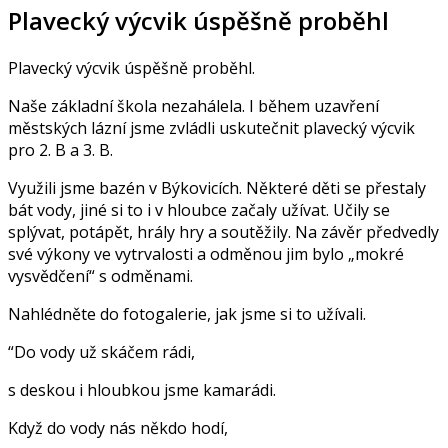
Plavecký výcvik úspěšně proběhl
Plavecký výcvik úspěšně proběhl.
Naše základní škola nezahálela. I během uzavření
městských lázní jsme zvládli uskutečnit plavecký výcvik
pro 2. B a 3. B.
Využili jsme bazén v Býkovicích. Některé děti se přestaly
bát vody, jiné si to i v hloubce začaly užívat. Učily se
splývat, potápět, hrály hry a soutěžily. Na závěr předvedly
své výkony ve vytrvalosti a odměnou jim bylo „mokré
vysvědčení“ s odměnami.
Nahlédněte do fotogalerie, jak jsme si to užívali.
“Do vody už skáčem rádi,
s deskou i hloubkou jsme kamarádi.
Když do vody nás někdo hodí,