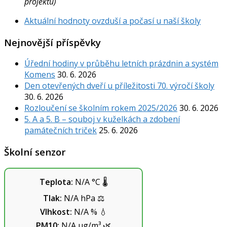
projektu)
Aktuální hodnoty ovzduší a počasí u naší školy
Nejnovější příspěvky
Úřední hodiny v průběhu letních prázdnin a systém
Komens
30. 6. 2026
Den otevřených dveří u příležitosti 70. výročí školy
30. 6. 2026
Rozloučení se školním rokem 2025/2026
30. 6. 2026
5. A a 5. B – souboj v kuželkách a zdobení
památečních triček
25. 6. 2026
Školní senzor
Teplota:
N/A
°C
🌡️
Tlak:
N/A
hPa
⚖️
Vlhkost:
N/A
%
💧
PM10:
N/A
µg/m³
🌿