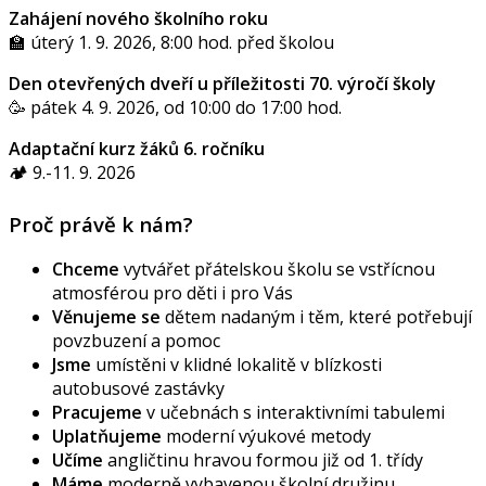
Zahájení nového školního roku
🏫 úterý 1. 9. 2026, 8:00 hod. před školou
Den otevřených dveří u příležitosti 70. výročí školy
🥳 pátek 4. 9. 2026, od 10:00 do 17:00 hod.
Adaptační kurz žáků 6. ročníku
🏕️ 9.-11. 9. 2026
Proč právě k nám?
Chceme
vytvářet přátelskou školu se vstřícnou
atmosférou pro děti i pro Vás
Věnujeme se
dětem nadaným i těm, které potřebují
povzbuzení a pomoc
Jsme
umístěni v klidné lokalitě v blízkosti
autobusové zastávky
Pracujeme
v učebnách s interaktivními tabulemi
Uplatňujeme
moderní výukové metody
Učíme
angličtinu hravou formou již od 1. třídy
Máme
moderně vybavenou školní družinu