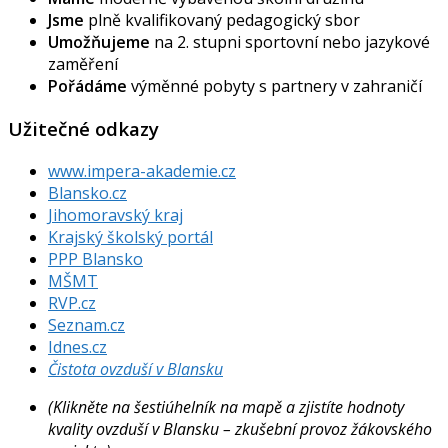
Jsme
plně kvalifikovaný pedagogický sbor
Umožňujeme
na 2. stupni sportovní nebo jazykové
zaměření
Pořádáme
výměnné pobyty s partnery v zahraničí
Užitečné odkazy
www.impera-akademie.cz
Blansko.cz
Jihomoravský kraj
Krajský školský portál
PPP Blansko
MŠMT
RVP.cz
Seznam.cz
Idnes.cz
Čistota ovzduší v Blansku
(Klikněte na šestiúhelník na mapě a zjistíte hodnoty
kvality ovzduší v Blansku – zkušební provoz žákovského