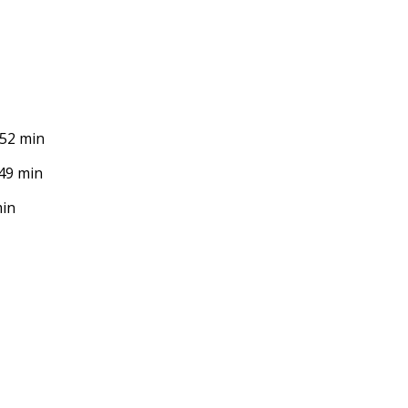
 52 min
:49 min
min