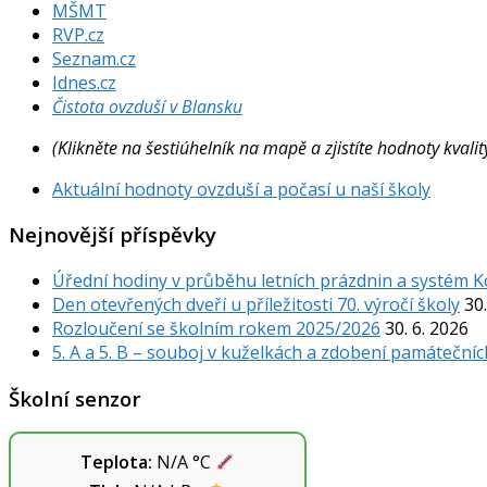
MŠMT
RVP.cz
Seznam.cz
Idnes.cz
Čistota ovzduší v Blansku
(Klikněte na šestiúhelník na mapě a zjistíte hodnoty kval
Aktuální hodnoty ovzduší a počasí u naší školy
Nejnovější příspěvky
Úřední hodiny v průběhu letních prázdnin a systém 
Den otevřených dveří u příležitosti 70. výročí školy
30.
Rozloučení se školním rokem 2025/2026
30. 6. 2026
5. A a 5. B – souboj v kuželkách a zdobení památečníc
Školní senzor
Teplota:
N/A
°C