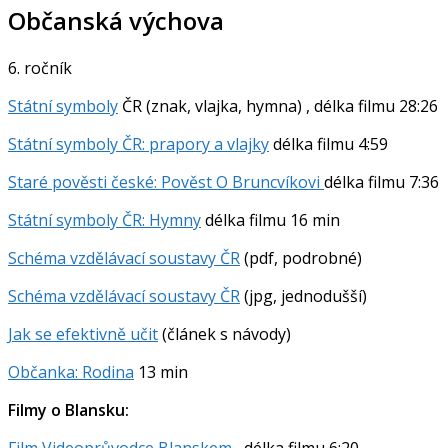
Občanská výchova
6. ročník
Státní symboly
ČR (znak, vlajka, hymna) , délka filmu 28:26
Státní symboly ČR: prapory a vlajky
délka filmu 4:59
Staré pověsti české: Pověst O Bruncvíkovi
délka filmu 7:36
Státní symboly ČR: Hymny
délka filmu 16 min
Schéma vzdělávací soustavy ČR
(pdf, podrobné)
Schéma vzdělávací soustavy ČR
(jpg, jednodušší)
Jak se efektivně učit
(článek s návody)
Občanka: Rodina
13 min
Filmy o Blansku:
Film Videoprůvodce Blanskem
, délka filmu 6:20