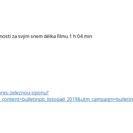
ností za svým snem délka filmu 1 h 04 min
-pres-zeleznou-oponu?
ontent=bulletinpb_listopad_2019&utm_campaign=bulletin