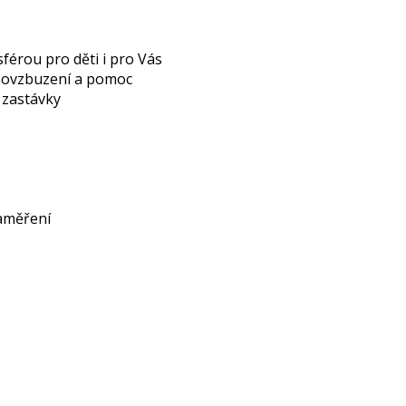
férou pro děti i pro Vás
 povzbuzení a pomoc
é zastávky
zaměření