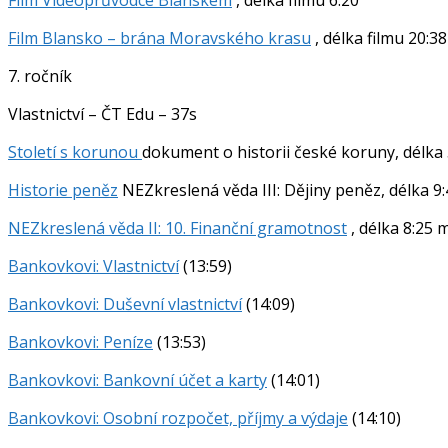
Film Blansko – brána Moravského krasu
, délka filmu 20:38
7. ročník
Vlastnictví – ČT Edu – 37s
Sto
letí s korunou
dokument o historii české koruny, délka
Historie peněz
NEZkreslená věda III: Dějiny peněz, délka 9
NEZkreslená věda II: 10. Finanční gramotnost
, délka 8:25 
Bankovkovi: Vlastnictví
(13:59)
Bankovkovi: Duševní vlastnictví
(14:09)
Bankovkovi: Peníze
(13:53)
Bankovkovi: Bankovní účet a karty
(14:01)
Bankovkovi: Osobní rozpočet, příjmy a výdaje
(14:10)