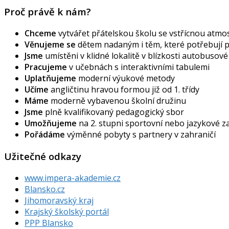
Proč právě k nám?
Chceme
vytvářet přátelskou školu se vstřícnou atmos
Věnujeme se
dětem nadaným i těm, které potřebují
Jsme
umístěni v klidné lokalitě v blízkosti autobusov
Pracujeme
v učebnách s interaktivními tabulemi
Uplatňujeme
moderní výukové metody
Učíme
angličtinu hravou formou již od 1. třídy
Máme
moderně vybavenou školní družinu
Jsme
plně kvalifikovaný pedagogický sbor
Umožňujeme
na 2. stupni sportovní nebo jazykové 
Pořádáme
výměnné pobyty s partnery v zahraničí
Užitečné odkazy
www.impera-akademie.cz
Blansko.cz
Jihomoravský kraj
Krajský školský portál
PPP Blansko