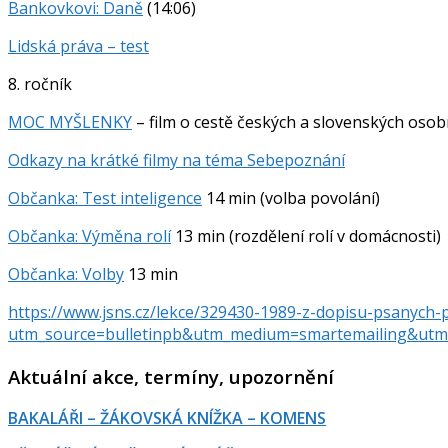
Bankovkovi: Daně
(14:06)
Lidská práva – test
8. ročník
MOC MYŠLENKY
– film o cestě českých a slovenských osob
Odkazy na krátké filmy na téma Sebepoznání
Občanka: Test inteligence
14 min (volba povolání)
Občanka: Výměna rolí
13 min (rozdělení rolí v domácnosti)
Občanka: Volby
13 min
https://www.jsns.cz/lekce/329430-1989-z-dopisu-psanych
utm_source=bulletinpb&utm_medium=smartemailing&utm_c
Aktuální akce, termíny, upozornění
BAKALÁŘI – ŽÁKOVSKÁ KNÍŽKA – KOMENS