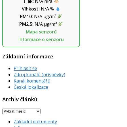
Tlak:
N/A
hPa
Vlhkost:
N/A
%
PM10:
N/A
µg/m³
PM2.5:
N/A
µg/m³
Mapa senzorů
Informace o senzoru
Základní informace
Přihlásit se
Zdroj kanálů (příspěvky)
Kanál komentářů
Česká lokalizace
Archiv článků
Archiv
článků
Základní dokumenty