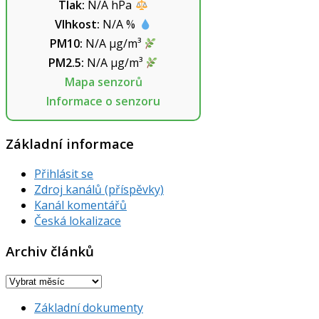
Tlak:
N/A
hPa
Vlhkost:
N/A
%
PM10:
N/A
µg/m³
PM2.5:
N/A
µg/m³
Mapa senzorů
Informace o senzoru
Základní informace
Přihlásit se
Zdroj kanálů (příspěvky)
Kanál komentářů
Česká lokalizace
Archiv článků
Archiv
článků
Základní dokumenty