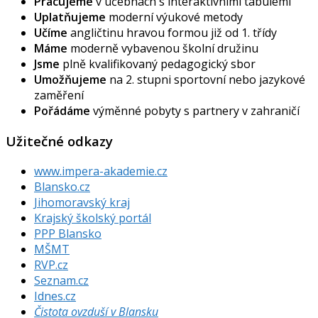
Pracujeme
v učebnách s interaktivními tabulemi
Uplatňujeme
moderní výukové metody
Učíme
angličtinu hravou formou již od 1. třídy
Máme
moderně vybavenou školní družinu
Jsme
plně kvalifikovaný pedagogický sbor
Umožňujeme
na 2. stupni sportovní nebo jazykové
zaměření
Pořádáme
výměnné pobyty s partnery v zahraničí
Užitečné odkazy
www.impera-akademie.cz
Blansko.cz
Jihomoravský kraj
Krajský školský portál
PPP Blansko
MŠMT
RVP.cz
Seznam.cz
Idnes.cz
Čistota ovzduší v Blansku