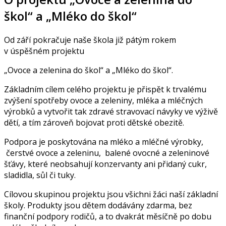
škol“ a „Mléko do škol“
Od září pokračuje naše škola již pátým rokem
v úspěšném projektu
„Ovoce a zelenina do škol“ a „Mléko do škol“.
Základním cílem celého projektu je přispět k trvalému
zvýšení spotřeby ovoce a zeleniny, mléka a mléčných
výrobků a vytvořit tak zdravé stravovací návyky ve výživě
dětí, a tím zároveň bojovat proti dětské obezitě.
Podpora je poskytována na mléko a mléčné výrobky,
čerstvé ovoce a zeleninu, balené ovocné a zeleninové
šťávy, které neobsahují konzervanty ani přidaný cukr,
sladidla, sůl či tuky.
Cílovou skupinou projektu jsou všichni žáci naší základní
školy. Produkty jsou dětem dodávány zdarma, bez
finanční podpory rodičů, a to dvakrát měsíčně po dobu