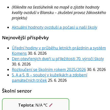
(Klikněte na šestiúhelník na mapě a zjistíte hodnoty
kvality ovzduší v Blansku – zkušební provoz žákovského
projektu)
Aktuální hodnoty ovzduší a počasí u naší školy
Nejnovější příspěvky
Úřední hodiny v průběhu letních prázdnin a systém
Komens
30. 6. 2026
Den otevřených dveří u příležitosti 70. výročí školy
30. 6. 2026
Rozloučení se školním rokem 2025/2026
30. 6. 2026
5. A a 5. B – souboj v kuželkách a zdobení
památečních triček
25. 6. 2026
Školní senzor
Teplota:
N/A
°C