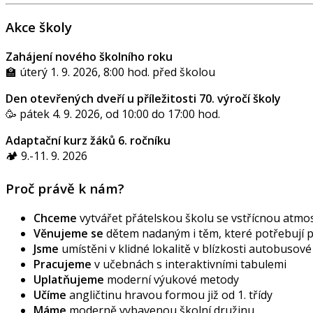
Akce školy
Zahájení nového školního roku
🏫 úterý 1. 9. 2026, 8:00 hod. před školou
Den otevřených dveří u příležitosti 70. výročí školy
🥳 pátek 4. 9. 2026, od 10:00 do 17:00 hod.
Adaptační kurz žáků 6. ročníku
🏕️ 9.-11. 9. 2026
Proč právě k nám?
Chceme
vytvářet přátelskou školu se vstřícnou atmos
Věnujeme se
dětem nadaným i těm, které potřebují
Jsme
umístěni v klidné lokalitě v blízkosti autobusov
Pracujeme
v učebnách s interaktivními tabulemi
Uplatňujeme
moderní výukové metody
Učíme
angličtinu hravou formou již od 1. třídy
Máme
moderně vybavenou školní družinu