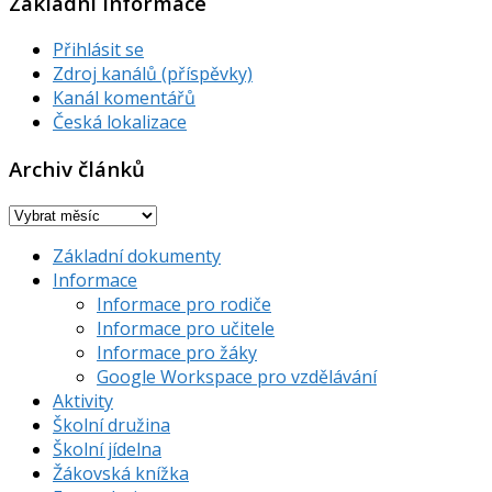
Základní informace
Přihlásit se
Zdroj kanálů (příspěvky)
Kanál komentářů
Česká lokalizace
Archiv článků
Archiv
článků
Základní dokumenty
Informace
Informace pro rodiče
Informace pro učitele
Informace pro žáky
Google Workspace pro vzdělávání
Aktivity
Školní družina
Školní jídelna
Žákovská knížka