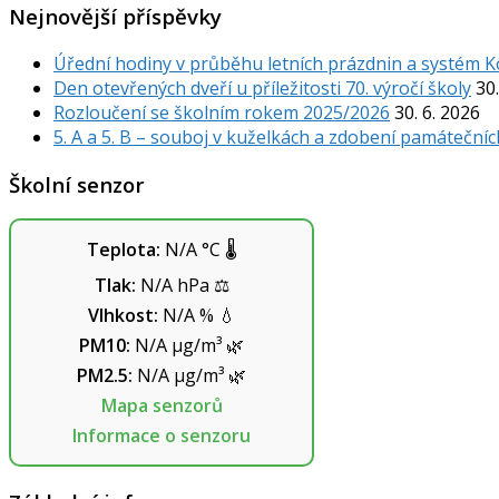
Nejnovější příspěvky
Úřední hodiny v průběhu letních prázdnin a systém 
Den otevřených dveří u příležitosti 70. výročí školy
30.
Rozloučení se školním rokem 2025/2026
30. 6. 2026
5. A a 5. B – souboj v kuželkách a zdobení památečníc
Školní senzor
Teplota:
N/A
°C
🌡️
Tlak:
N/A
hPa
⚖️
Vlhkost:
N/A
%
💧
PM10:
N/A
µg/m³
🌿
PM2.5:
N/A
µg/m³
🌿
Mapa senzorů
Informace o senzoru