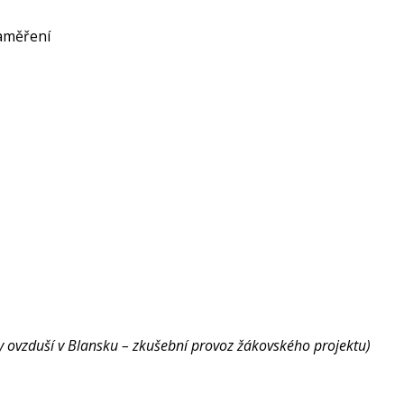
zaměření
ity ovzduší v Blansku – zkušební provoz žákovského projektu)