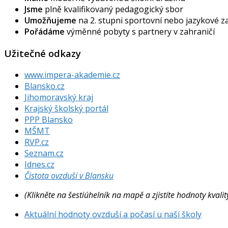
Jsme
plně kvalifikovaný pedagogický sbor
Umožňujeme
na 2. stupni sportovní nebo jazykové 
Pořádáme
výměnné pobyty s partnery v zahraničí
Užitečné odkazy
www.impera-akademie.cz
Blansko.cz
Jihomoravský kraj
Krajský školský portál
PPP Blansko
MŠMT
RVP.cz
Seznam.cz
Idnes.cz
Čistota ovzduší v Blansku
(Klikněte na šestiúhelník na mapě a zjistíte hodnoty kval
Aktuální hodnoty ovzduší a počasí u naší školy