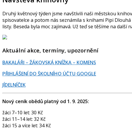
Druhý květnový týden jsme navštívili naši městskou knihov
spisovatelce a potom nás seznámila s knihami Pipi Dlouhá
listy. Beseda byla moc zajímavá. Už teď se těšíme na další návš
Aktuální akce, termíny, upozornění
BAKALÁŘI – ŽÁKOVSKÁ KNÍŽKA – KOMENS
PŘIHLÁŠENÍ DO ŠKOLNÍHO ÚČTU GOOGLE
JÍDELNÍČEK
Nový ceník obědů platný od 1. 9. 2025:
žáci 7–10 let: 30 Kč
žáci 11–14 let: 32 Kč
žáci 15 a více let: 34 Kč