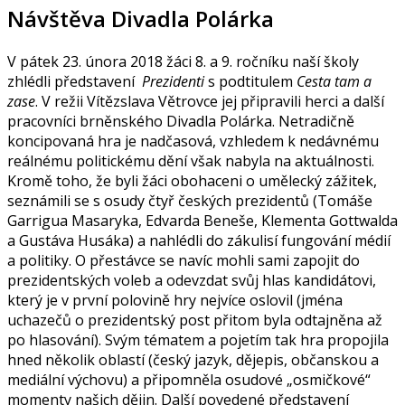
Návštěva Divadla Polárka
V pátek 23. února 2018 žáci 8. a 9. ročníku naší školy
zhlédli představení
Prezidenti
s podtitulem
Cesta tam a
zase
. V režii Vítězslava Větrovce jej připravili herci a další
pracovníci brněnského Divadla Polárka.
Netradičně
koncipovaná hra je nadčasová, vzhledem k nedávnému
reálnému politickému dění však nabyla na aktuálnosti.
Kromě toho, že byli žáci obohaceni o umělecký zážitek,
seznámili se s osudy čtyř českých prezidentů (Tomáše
Garrigua Masaryka, Edvarda Beneše, Klementa Gottwalda
a Gustáva Husáka) a nahlédli do zákulisí fungování médií
a politiky. O přestávce se navíc mohli sami zapojit do
prezidentských voleb a odevzdat svůj hlas kandidátovi,
který je v první polovině hry nejvíce oslovil (jména
uchazečů o prezidentský post přitom byla odtajněna až
po hlasování). Svým tématem a pojetím tak hra propojila
hned několik oblastí (český jazyk, dějepis, občanskou a
mediální výchovu) a připomněla osudové „osmičkové“
momenty našich dějin. Další povedené představení