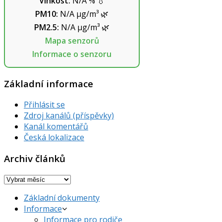
Vlhkost:
N/A
%
💧
PM10:
N/A
µg/m³
🌿
PM2.5:
N/A
µg/m³
🌿
Mapa senzorů
Informace o senzoru
Základní informace
Přihlásit se
Zdroj kanálů (příspěvky)
Kanál komentářů
Česká lokalizace
Archiv článků
Archiv
článků
Základní dokumenty
Informace
Informace pro rodiče