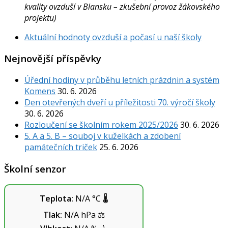
kvality ovzduší v Blansku – zkušební provoz žákovského
projektu)
Aktuální hodnoty ovzduší a počasí u naší školy
Nejnovější příspěvky
Úřední hodiny v průběhu letních prázdnin a systém
Komens
30. 6. 2026
Den otevřených dveří u příležitosti 70. výročí školy
30. 6. 2026
Rozloučení se školním rokem 2025/2026
30. 6. 2026
5. A a 5. B – souboj v kuželkách a zdobení
památečních triček
25. 6. 2026
Školní senzor
Teplota:
N/A
°C
🌡️
Tlak:
N/A
hPa
⚖️