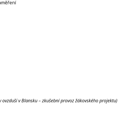
zaměření
ity ovzduší v Blansku – zkušební provoz žákovského projektu)