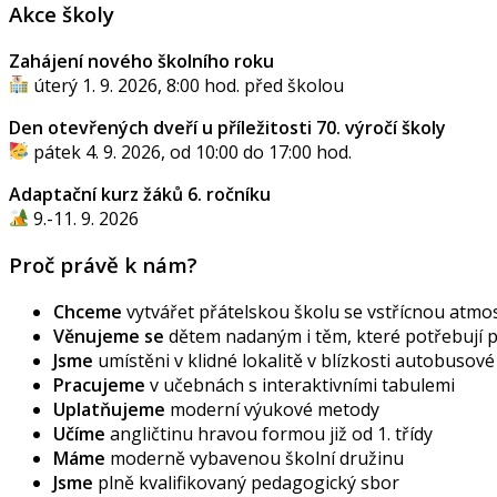
Akce školy
Zahájení nového školního roku
úterý 1. 9. 2026, 8:00 hod. před školou
Den otevřených dveří u příležitosti 70. výročí školy
pátek 4. 9. 2026, od 10:00 do 17:00 hod.
Adaptační kurz žáků 6. ročníku
9.-11. 9. 2026
Proč právě k nám?
Chceme
vytvářet přátelskou školu se vstřícnou atmos
Věnujeme se
dětem nadaným i těm, které potřebují
Jsme
umístěni v klidné lokalitě v blízkosti autobusov
Pracujeme
v učebnách s interaktivními tabulemi
Uplatňujeme
moderní výukové metody
Učíme
angličtinu hravou formou již od 1. třídy
Máme
moderně vybavenou školní družinu
Jsme
plně kvalifikovaný pedagogický sbor