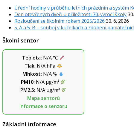
Úřední hodiny v průběhu letních prázdnin a systém 
Den otevřených dveří u příležitosti 70. výročí školy
30.
Rozloučení se školním rokem 2025/2026
30. 6. 2026
5. A a 5. B – souboj v kuželkách a zdobení památečníc
Školní senzor
Teplota:
N/A
°C
Tlak:
N/A
hPa
Vlhkost:
N/A
%
PM10:
N/A
µg/m³
PM2.5:
N/A
µg/m³
Mapa senzorů
Informace o senzoru
Základní informace