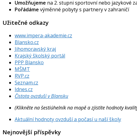
Umožňujeme
na 2. stupni sportovní nebo jazykové 
Pořádáme
výměnné pobyty s partnery v zahraničí
Užitečné odkazy
www.impera-akademie.cz
Blansko.cz
Jihomoravský kraj
Krajský školský portál
PPP Blansko
MŠMT
RVP.cz
Seznam.cz
Idnes.cz
Čistota ovzduší v Blansku
(Klikněte na šestiúhelník na mapě a zjistíte hodnoty kval
Aktuální hodnoty ovzduší a počasí u naší školy
Nejnovější příspěvky