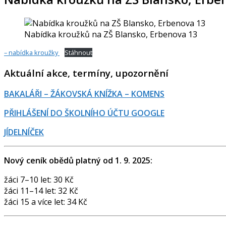
Nabídka kroužků na ZŠ Blansko, Erbenova 13
– nabídka kroužky
Stáhnout
Aktuální akce, termíny, upozornění
BAKALÁŘI – ŽÁKOVSKÁ KNÍŽKA – KOMENS
PŘIHLÁŠENÍ DO ŠKOLNÍHO ÚČTU GOOGLE
JÍDELNÍČEK
Nový ceník obědů platný od 1. 9. 2025:
žáci 7–10 let: 30 Kč
žáci 11–14 let: 32 Kč
žáci 15 a více let: 34 Kč